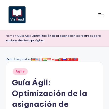
Saltar
al
contenido
V
iz
Home
»
Guía Ágil: Optimización de la asignación de recursos para
equipos de startups ágiles
R
e
a
Read this post in:
d
Publicado
Agile
S
en
Guía Ágil:
p
a
Optimización de la
ni
asignación de
s