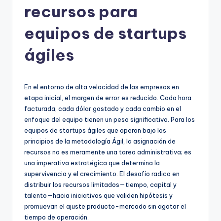
recursos para
h
-
equipos de startups
A
ágiles
I,
S
En el entorno de alta velocidad de las empresas en
o
etapa inicial, el margen de error es reducido. Cada hora
f
facturada, cada dólar gastado y cada cambio en el
enfoque del equipo tienen un peso significativo. Para los
t
equipos de startups ágiles que operan bajo los
w
principios de la metodología Ágil, la asignación de
recursos no es meramente una tarea administrativa; es
a
una imperativa estratégica que determina la
r
supervivencia y el crecimiento. El desafío radica en
distribuir los recursos limitados—tiempo, capital y
e
talento—hacia iniciativas que validen hipótesis y
&
promuevan el ajuste producto-mercado sin agotar el
tiempo de operación.