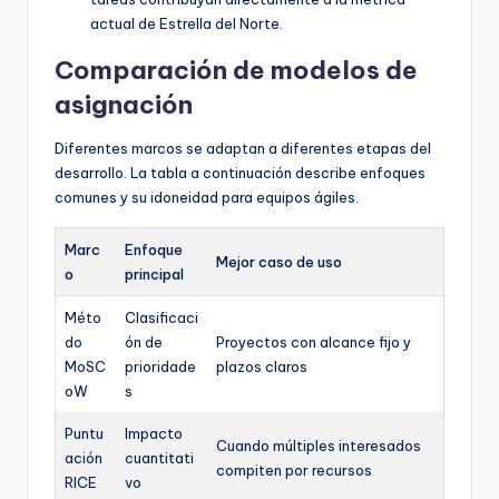
actual de Estrella del Norte.
Comparación de modelos de
asignación
Diferentes marcos se adaptan a diferentes etapas del
desarrollo. La tabla a continuación describe enfoques
comunes y su idoneidad para equipos ágiles.
Marc
Enfoque
Mejor caso de uso
o
principal
Méto
Clasificaci
do
ón de
Proyectos con alcance fijo y
MoSC
prioridade
plazos claros
oW
s
Puntu
Impacto
Cuando múltiples interesados
ación
cuantitati
compiten por recursos
RICE
vo