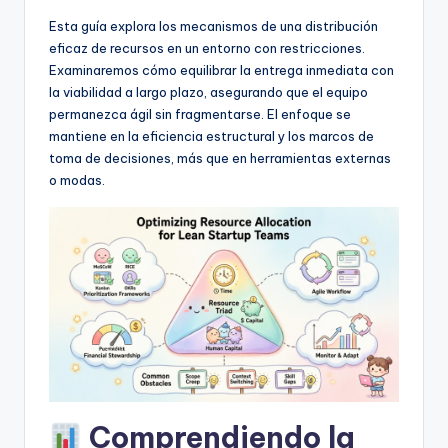
D
Esta guía explora los mecanismos de una distribución
i
eficaz de recursos en un entorno con restricciones.
g
Examinaremos cómo equilibrar la entrega inmediata con
la viabilidad a largo plazo, asegurando que el equipo
it
permanezca ágil sin fragmentarse. El enfoque se
a
mantiene en la eficiencia estructural y los marcos de
toma de decisiones, más que en herramientas externas
l
o modas.
I
n
si
g
h
t
s
Comprendiendo la