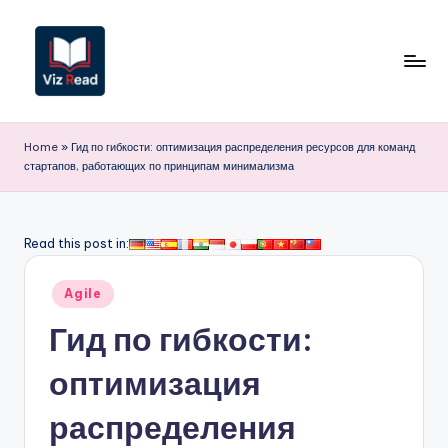
Перейти
к
содержимому
V
iz
Home
»
Гид по гибкости: оптимизация распределения ресурсов для команд
стартапов, работающих по принципам минимализма
R
e
a
Read this post in:
d
Опубликовано
Agile
R
в
Гид по гибкости:
u
s
оптимизация
si
распределения
a