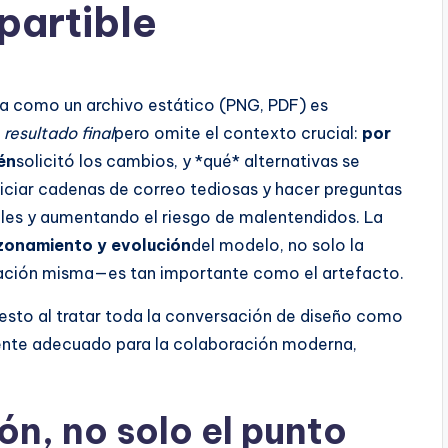
partible
a como un archivo estático (PNG, PDF) es
l
resultado final
pero omite el contexto crucial:
por
én
solicitó los cambios, y *qué* alternativas se
iniciar cadenas de correo tediosas y hacer preguntas
iales y aumentando el riesgo de malentendidos. La
zonamiento y evolución
del modelo, no solo la
sación misma—es tan importante como el artefacto.
 esto al tratar toda la conversación de diseño como
mente adecuado para la colaboración moderna,
n, no solo el punto