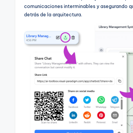
comunicaciones interminables y asegurando qu
n
detrás de la arquitectura.
si
g
h
t
s