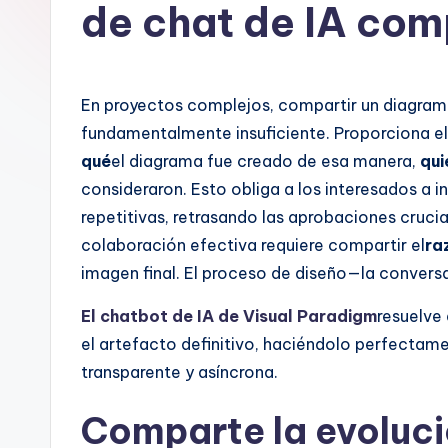
a
de chat de IA com
n
is
En proyectos complejos, compartir un diagram
h
fundamentalmente insuficiente. Proporciona e
qué
el diagrama fue creado de esa manera,
qui
-
consideraron. Esto obliga a los interesados a 
A
repetitivas, retrasando las aprobaciones cruc
colaboración efectiva requiere compartir el
ra
I,
imagen final. El proceso de diseño—la conver
S
El chatbot de IA de Visual Paradigm
resuelve
o
el artefacto definitivo, haciéndolo perfecta
transparente y asíncrona.
ft
Comparte la evolució
w