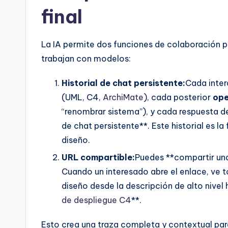
a
final
r
La IA permite dos funciones de colaboración p
e
trabajan con modelos:
&
Historial de chat persistente:
Cada inter
D
(UML, C4,
ArchiMate
), cada posterior
ope
“renombrar sistema”), y cada respuesta d
i
de chat persistente**. Este historial es la
g
diseño.
it
URL compartible:
Puedes **compartir una
Cuando un interesado abre el enlace, ve to
a
diseño desde la descripción de alto nivel 
l
de despliegue C4
**.
I
Esto crea una traza completa y contextual par