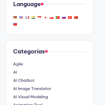
Language
Categorías
Agile
AI
AI Chatbot
AI Image Translator
AI Visual Modeling