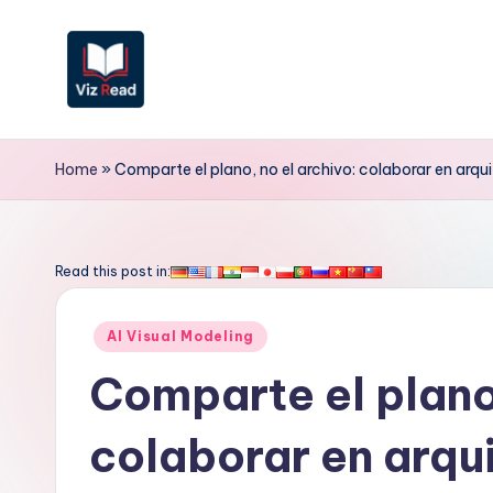
Saltar
al
contenido
V
iz
Home
»
Comparte el plano, no el archivo: colaborar en arqu
R
e
Read this post in:
a
Publicado
AI Visual Modeling
d
en
Comparte el plano,
S
colaborar en arqui
p