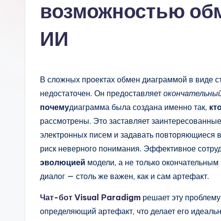
s
возможностью обм
si
ИИ
a
n
В сложных проектах обмен диаграммой в виде 
-
недостаточен. Он предоставляет
окончательны
A
почему
диаграмма была создана именно так,
кт
рассмотрены. Это заставляет заинтересованные
I,
электронных писем и задавать повторяющиеся 
S
риск неверного понимания. Эффективное сотру
эволюцией
модели, а не только окончательным
o
диалог — столь же важен, как и сам артефакт.
ft
Чат-бот Visual Paradigm
решает эту проблему
w
определяющий артефакт, что делает его идеаль