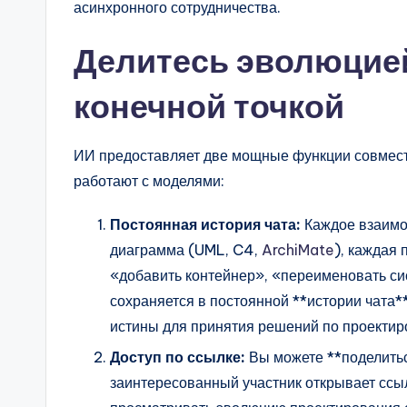
асинхронного сотрудничества.
a
Делитесь эволюцией
r
e
конечной точкой
&
ИИ предоставляет две мощные функции совмест
D
работают с моделями:
i
Постоянная история чата:
Каждое взаимо
g
диаграмма (UML, C4,
ArchiMate
), каждая
«добавить контейнер», «переименовать си
it
сохраняется в постоянной **истории чата*
a
истины для принятия решений по проектир
l
Доступ по ссылке:
Вы можете **поделиться
заинтересованный участник открывает ссыл
I