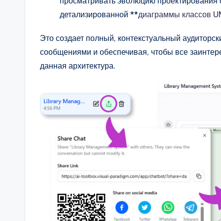
просматривать эволюцию проектирования о
n
детализированной **
диаграммы классов 
si
Это создает полный, контекстуальный аудиторск
сообщениями и обеспечивая, чтобы все заинте
g
данная архитектура.
h
t
s