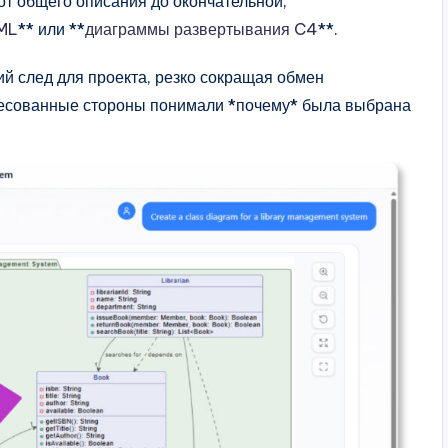
т общего описания до окончательной,
UML
** или **
диаграммы развертывания C4
**.
ий след для проекта, резко сокращая обмен
ресованные стороны понимали *почему* была выбрана