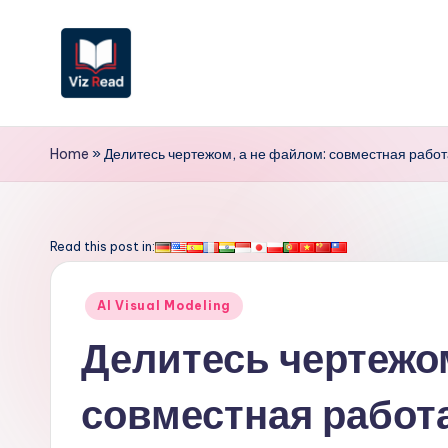
Перейти
к
содержимому
V
iz
Home
»
Делитесь чертежом, а не файлом: совместная работ
R
e
Read this post in:
a
Опубликовано
AI Visual Modeling
d
в
Делитесь чертежом
R
совместная работа
u