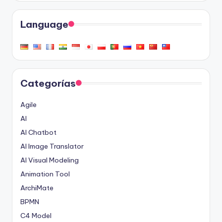
Language
Categorías
Agile
AI
AI Chatbot
AI Image Translator
AI Visual Modeling
Animation Tool
ArchiMate
BPMN
C4 Model