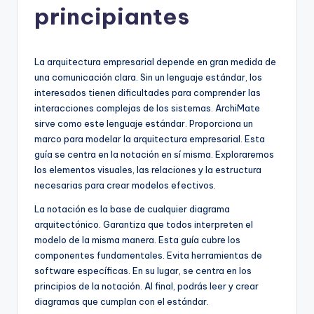
principiantes
h
-
A
La arquitectura empresarial depende en gran medida de
una comunicación clara. Sin un lenguaje estándar, los
I,
interesados tienen dificultades para comprender las
S
interacciones complejas de los sistemas. ArchiMate
sirve como este lenguaje estándar. Proporciona un
o
marco para modelar la arquitectura empresarial. Esta
f
guía se centra en la notación en sí misma. Exploraremos
los elementos visuales, las relaciones y la estructura
t
necesarias para crear modelos efectivos.
w
La notación es la base de cualquier diagrama
a
arquitectónico. Garantiza que todos interpreten el
modelo de la misma manera. Esta guía cubre los
r
componentes fundamentales. Evita herramientas de
e
software específicas. En su lugar, se centra en los
principios de la notación. Al final, podrás leer y crear
&
diagramas que cumplan con el estándar.