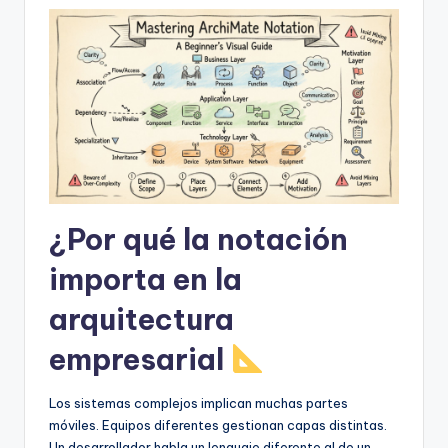
D
i
g
it
a
l
I
¿Por qué la notación
n
si
importa en la
g
arquitectura
h
empresarial
t
s
Los sistemas complejos implican muchas partes
móviles. Equipos diferentes gestionan capas distintas.
Un desarrollador habla un lenguaje diferente al de un