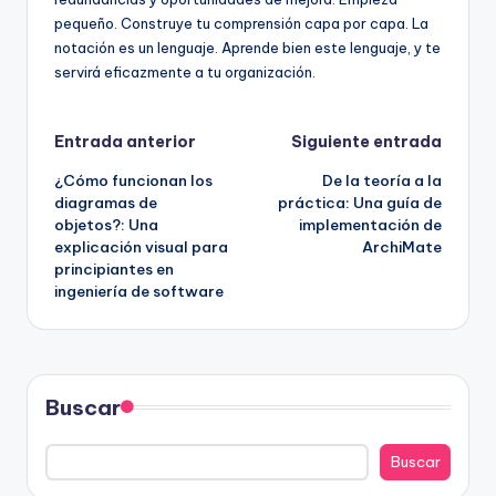
pequeño. Construye tu comprensión capa por capa. La
notación es un lenguaje. Aprende bien este lenguaje, y te
servirá eficazmente a tu organización.
Navegación
Entrada anterior
Siguiente entrada
¿Cómo funcionan los
De la teoría a la
de
diagramas de
práctica: Una guía de
objetos?: Una
implementación de
entradas
explicación visual para
ArchiMate
principiantes en
ingeniería de software
Buscar
Buscar