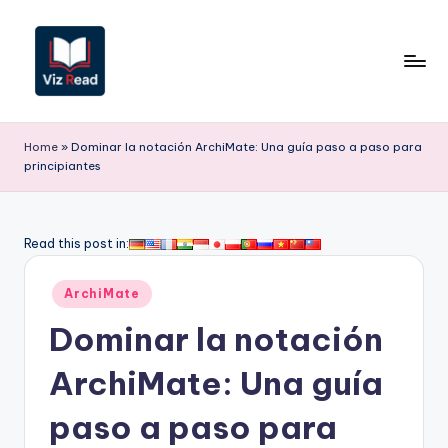
Saltar
al
contenido
V
iz
Home
»
Dominar la notación ArchiMate: Una guía paso a paso para
principiantes
R
e
a
Read this post in:
d
Publicado
ArchiMate
S
en
Dominar la notación
p
a
ArchiMate: Una guía
ni
paso a paso para
s