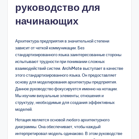
руководство для
n
-
начинающих
A
I,
Архитектура предприятия в значительной степени
S
зависит от четкой коммуникации. Без
стандартизированного языка заинтересованные стороны
o
испытывают трудности при понимании сложных
f
взаимодействий систем. ArchiMate выступает в качестве
этого стандартизированного языка. Он предоставляет
t
основу для моделирования архитектуры предприятия.
w
Данное руководство фокусируется именно на нотации.
Мы изучим визуальные элементы, отношения и
a
структуру, необходимые для создания эффективных
r
моделей.
e
Нотация является основой любого архитектурного
диаграммы. Она обеспечивает, чтобы каждый
&
интерпретировал модель одинаково. В этом руководстве