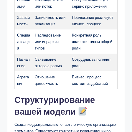
ация
или поток
сервис приложения
Зависи
Зависимость или
Приложение реализует
мость
реализация
бизнес-процесс
Специа
Наследование
Конкретная роль
лизаци
или иерархия
является типом общей
я
типов
роли
Назнач
Связывание
Сотрудник выполняет
ение
актора с ролью
роль
Агрега
Отношение
Бизнес-процесс
ция
целое-часть
состоит из действий
Структурирование
вашей модели
Создание диаграммы включает логическую организацию
элементов. Существуют конкретные рекомендации по