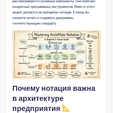
D
рассматриваются основные компоненты. Оно избегает
конкретных программных инструментов. Вместо этого
i
акцент делается на принципах нотации. К концу вы
g
сможете читать и создавать диаграммы,
соответствующие стандарту.
it
a
l
I
n
si
g
h
Почему нотация важна
t
в архитектуре
s
предприятия