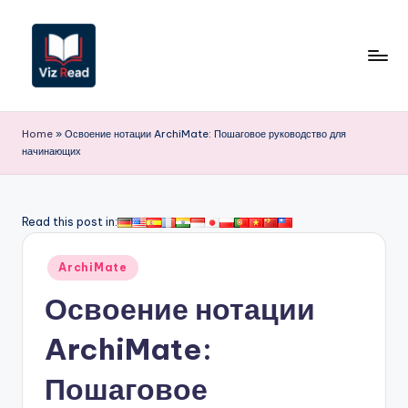
Перейти
к
содержимому
V
iz
Home
»
Освоение нотации ArchiMate: Пошаговое руководство для
начинающих
R
e
a
Read this post in:
d
Опубликовано
ArchiMate
R
в
Освоение нотации
u
s
ArchiMate:
si
Пошаговое
a