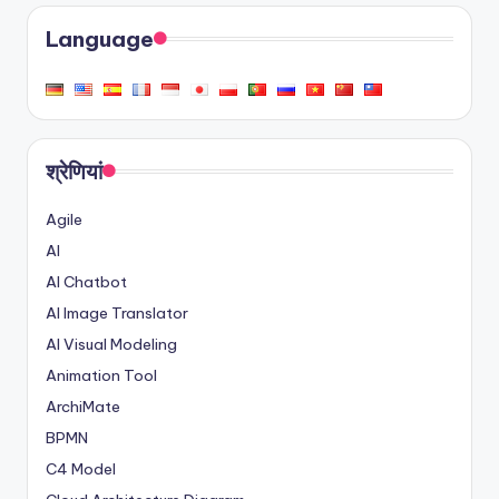
Language
श्रेणियां
Agile
AI
AI Chatbot
AI Image Translator
AI Visual Modeling
Animation Tool
ArchiMate
BPMN
C4 Model