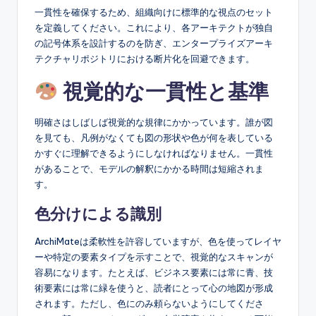
一貫性を確保するため、組織向けに標準的な視点のセット
を定義してください。これにより、各アーキテクトが独自
の記号体系を設計するのを防ぎ、エンタープライズアーキ
テクチャリポジトリにおける断片化を回避できます。
視覚的な一貫性と基準
明確さはしばしば視覚的な規律にかかっています。誰が図
を見ても、凡例がなくても図の形状や色が何を表している
かすぐに理解できるようにしなければなりません。一貫性
があることで、モデルの解釈にかかる時間は短縮されま
す。
色分けによる識別
ArchiMateは柔軟性を許容していますが、色を使ってレイヤ
ーや特定の要素タイプを示すことで、視覚的なスキャンが
容易になります。たとえば、ビジネス要素には常に青、技
術要素には常に緑を使うと、読者にとって心の地図が形成
されます。ただし、色にのみ頼らないようにしてくださ