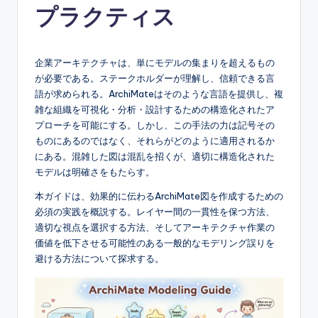
プラクティス
e
s
e
企業アーキテクチャは、単にモデルの集まりを超えるもの
が必要である。ステークホルダーが理解し、信頼できる言
-
語が求められる。ArchiMateはそのような言語を提供し、複
A
雑な組織を可視化・分析・設計するための構造化されたア
プローチを可能にする。しかし、この手法の力は記号その
I,
ものにあるのではなく、それらがどのように適用されるか
S
にある。混雑した図は混乱を招くが、適切に構造化された
モデルは明確さをもたらす。
o
本ガイドは、効果的に伝わるArchiMate図を作成するための
f
必須の実践を概説する。レイヤー間の一貫性を保つ方法、
t
適切な視点を選択する方法、そしてアーキテクチャ作業の
価値を低下させる可能性のある一般的なモデリング誤りを
w
避ける方法について探求する。
a
r