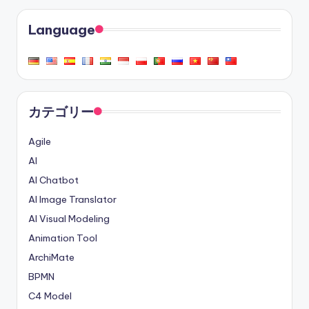
Language
カテゴリー
Agile
AI
AI Chatbot
AI Image Translator
AI Visual Modeling
Animation Tool
ArchiMate
BPMN
C4 Model