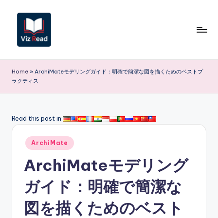
Skip
to
content
V
iz
Home
»
ArchiMateモデリングガイド：明確で簡潔な図を描くためのベストプ
ラクティス
R
e
a
Read this post in:
d
Posted
ArchiMate
J
in
ArchiMateモデリング
a
p
ガイド：明確で簡潔な
a
図を描くためのベスト
n