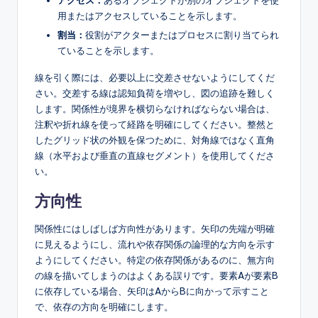
用またはアクセスしていることを示します。
割当：
役割がアクターまたはプロセスに割り当てられ
ていることを示します。
線を引く際には、必要以上に交差させないようにしてくだ
さい。交差する線は認知負荷を増やし、図の追跡を難しく
します。関係性が境界を横切らなければならない場合は、
注釈や折れ線を使って経路を明確にしてください。整然と
したグリッド状の外観を保つために、対角線ではなく直角
線（水平および垂直の直線セグメント）を使用してくださ
い。
方向性
関係性にはしばしば方向性があります。矢印の先端が明確
に見えるようにし、流れや依存関係の論理的な方向を示す
ようにしてください。特定の依存関係があるのに、無方向
の線を描いてしまうのはよくある誤りです。要素Aが要素B
に依存している場合、矢印はAからBに向かって示すこと
で、依存の方向を明確にします。