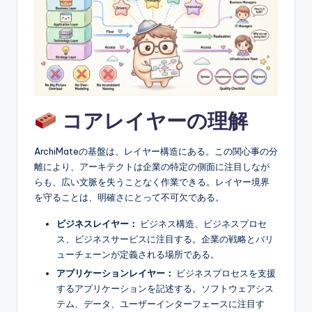
e
&
D
i
g
コアレイヤーの理解
it
a
ArchiMateの基盤は、レイヤー構造にある。この関心事の分
l
離により、アーキテクトは企業の特定の側面に注目しなが
らも、広い文脈を失うことなく作業できる。レイヤー境界
I
を守ることは、明確さにとって不可欠である。
n
ビジネスレイヤー：
ビジネス構造、ビジネスプロセ
si
ス、ビジネスサービスに注目する。企業の戦略とバリ
ューチェーンが定義される場所である。
g
アプリケーションレイヤー：
ビジネスプロセスを支援
h
するアプリケーションを記述する。ソフトウェアシス
t
テム、データ、ユーザーインターフェースに注目す