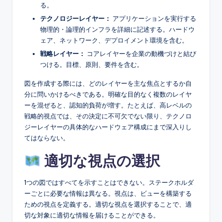
る。
s
テクノロジーレイヤー：
アプリケーションを実行する
物理的・論理的インフラを詳細に記述する。ハードウ
ェア、ネットワーク、デプロイメント環境を含む。
戦略レイヤー：
コアレイヤーを企業の動機づけと結び
つける。目標、原則、要件を含む。
図を作成する際には、どのレイヤーを主な焦点とするか自
分に問いかけるべきである。明確な目的なく複数のレイヤ
ーを混ぜると、認知的負荷が増す。たとえば、高レベルの
戦略的視点では、その決定に不可欠でない限り、テクノロ
ジーレイヤーの具体的なハードウェア構成にまで深入りし
てはならない。
適切な視点の選択
1つの図ではすべてを示すことはできない。ステークホルダ
ーごとに必要な情報は異なる。視点は、ビューを構築する
ための視点を定義する。適切な視点を選択することで、適
切な対象に適切な情報を届けることができる。