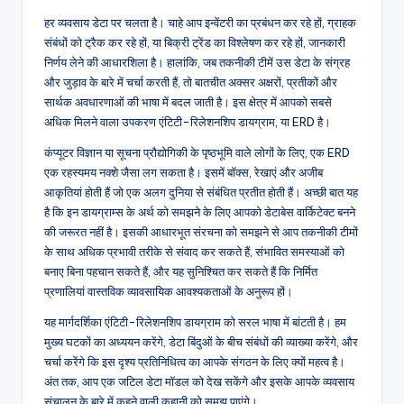
n
हर व्यवसाय डेटा पर चलता है। चाहे आप इन्वेंटरी का प्रबंधन कर रहे हों, ग्राहक
संबंधों को ट्रैक कर रहे हों, या बिक्री ट्रेंड का विश्लेषण कर रहे हों, जानकारी
-
निर्णय लेने की आधारशिला है। हालांकि, जब तकनीकी टीमें उस डेटा के संग्रह
A
और जुड़ाव के बारे में चर्चा करती हैं, तो बातचीत अक्सर अक्षरों, प्रतीकों और
सार्थक अवधारणाओं की भाषा में बदल जाती है। इस क्षेत्र में आपको सबसे
I,
अधिक मिलने वाला उपकरण एंटिटी-रिलेशनशिप डायग्राम, या ERD है।
S
कंप्यूटर विज्ञान या सूचना प्रौद्योगिकी के पृष्ठभूमि वाले लोगों के लिए, एक ERD
o
एक रहस्यमय नक्शे जैसा लग सकता है। इसमें बॉक्स, रेखाएं और अजीब
आकृतियां होती हैं जो एक अलग दुनिया से संबंधित प्रतीत होती हैं। अच्छी बात यह
f
है कि इन डायग्राम्स के अर्थ को समझने के लिए आपको डेटाबेस वार्किटेक्ट बनने
t
की जरूरत नहीं है। इसकी आधारभूत संरचना को समझने से आप तकनीकी टीमों
के साथ अधिक प्रभावी तरीके से संवाद कर सकते हैं, संभावित समस्याओं को
w
बनाए बिना पहचान सकते हैं, और यह सुनिश्चित कर सकते हैं कि निर्मित
a
प्रणालियां वास्तविक व्यावसायिक आवश्यकताओं के अनुरूप हों।
r
यह मार्गदर्शिका एंटिटी-रिलेशनशिप डायग्राम को सरल भाषा में बांटती है। हम
मुख्य घटकों का अध्ययन करेंगे, डेटा बिंदुओं के बीच संबंधों की व्याख्या करेंगे, और
e
चर्चा करेंगे कि इस दृश्य प्रतिनिधित्व का आपके संगठन के लिए क्यों महत्व है।
&
अंत तक, आप एक जटिल डेटा मॉडल को देख सकेंगे और इसके आपके व्यवसाय
संचालन के बारे में कहने वाली कहानी को समझ पाएंगे।