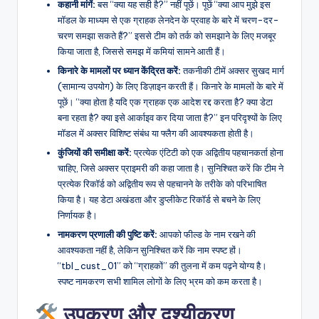
कहानी मांगें:
बस “क्या यह सही है?” नहीं पूछें। पूछें “क्या आप मुझे इस
मॉडल के माध्यम से एक ग्राहक लेनदेन के प्रवाह के बारे में चरण-दर-
चरण समझा सकते हैं?” इससे टीम को तर्क को समझाने के लिए मजबूर
किया जाता है, जिससे समझ में कमियां सामने आती हैं।
किनारे के मामलों पर ध्यान केंद्रित करें:
तकनीकी टीमें अक्सर सुखद मार्ग
(सामान्य उपयोग) के लिए डिज़ाइन करती हैं। किनारे के मामलों के बारे में
पूछें। “क्या होता है यदि एक ग्राहक एक आदेश रद्द करता है? क्या डेटा
बना रहता है? क्या इसे आर्काइव कर दिया जाता है?” इन परिदृश्यों के लिए
मॉडल में अक्सर विशिष्ट संबंध या फ्लैग की आवश्यकता होती है।
कुंजियों की समीक्षा करें:
प्रत्येक एंटिटी को एक अद्वितीय पहचानकर्ता होना
चाहिए, जिसे अक्सर प्राइमरी की कहा जाता है। सुनिश्चित करें कि टीम ने
प्रत्येक रिकॉर्ड को अद्वितीय रूप से पहचानने के तरीके को परिभाषित
किया है। यह डेटा अखंडता और डुप्लीकेट रिकॉर्ड से बचने के लिए
निर्णायक है।
नामकरण प्रणाली की पुष्टि करें:
आपको फील्ड के नाम रखने की
आवश्यकता नहीं है, लेकिन सुनिश्चित करें कि नाम स्पष्ट हों।
“tbl_cust_01” को “ग्राहकों” की तुलना में कम पढ़ने योग्य है।
स्पष्ट नामकरण सभी शामिल लोगों के लिए भ्रम को कम करता है।
उपकरण और दृश्यीकरण