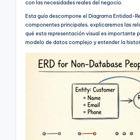
con las necesidades reales del negocio.
a
Esta guía descompone el Diagrama Entidad-Rela
r
componentes principales, explicaremos las rel
e
qué esta representación visual es importante pa
modelo de datos complejo y entender la histor
&
D
i
g
it
a
l
I