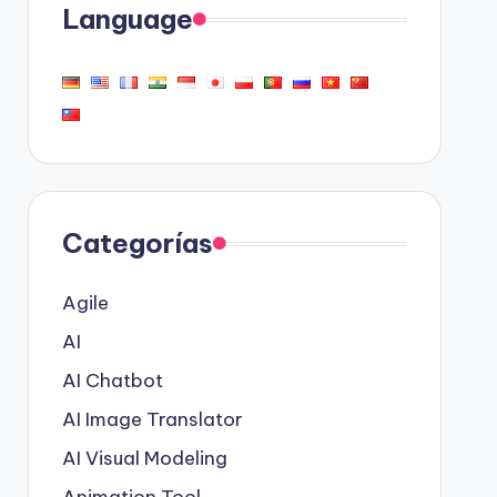
Language
Categorías
Agile
AI
AI Chatbot
AI Image Translator
AI Visual Modeling