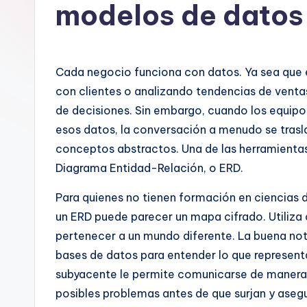
a
modelos de datos s
n
is
Cada negocio funciona con datos. Ya sea que e
h
con clientes o analizando tendencias de ventas
de decisiones. Sin embargo, cuando los equip
-
esos datos, la conversación a menudo se trasl
A
conceptos abstractos. Una de las herramienta
Diagrama Entidad-Relación, o ERD.
I,
Para quienes no tienen formación en ciencias 
S
un ERD puede parecer un mapa cifrado. Utiliza
o
pertenecer a un mundo diferente. La buena not
bases de datos para entender lo que represen
ft
subyacente le permite comunicarse de manera m
w
posibles problemas antes de que surjan y asegu