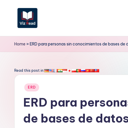
Saltar
al
contenido
V
iz
Home
»
ERD para personas sin conocimientos de bases de da
R
e
Read this post in:
a
Publicado
ERD
d
en
ERD para persona
S
de bases de datos
p