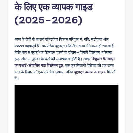
के लिए एक व्यापक गाइड
n
-
(2025–2026)
A
I,
आज के तेजी से बदलते सॉफ्टवेयर विकास परिदृश्य में, गति, सटीकता और
S
स्पष्टता महत्वपूर्ण हैं। पारंपरिक यूएमएल मॉडलिंग समय लेने वाला हो सकता है—
विशेष रूप से प्रारंभिक डिजाइन चरणों के दौरान—जिसमें विश्लेषण, मस्तिष्क
o
झड़ी और अनुकूलन के घंटों की आवश्यकता होती है। आइए
विजुअल पैराडाइम
f
का एआई-संचालित पाठ विश्लेषण टूल
, एक क्रांतिकारी विशेषता जो एक उच्च
स्तर के विचार को एक संरचित, एआई-जनित
यूएमएल क्लास डायग्राम
मिनटों
t
में।
w
a
r
e
&