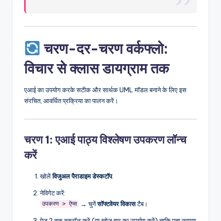
चरण-दर-चरण वर्कफ्लो:
विचार से क्लास डायग्राम तक
एआई का उपयोग करके सटीक और सार्थक UML मॉडल बनाने के लिए इस
संरचित, आवर्धित प्रक्रिया का पालन करें।
चरण 1: एआई पाठ्य विश्लेषण उपकरण लॉन्च
करें
खोलें
विजुअल पैराडाइम डेस्कटॉप
.
नेविगेट करें:
→ चुनें
सॉफ्टवेयर विकास
टैब।
उपकरण > ऐप्स
पेज 2 तक स्क्रॉल करें (या खोज बार का उपयोग करें) ताकि पता लगाया