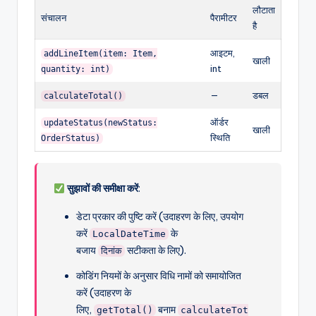
लौटाता
संचालन
पैरामीटर
है
आइटम,
addLineItem(item: Item,
खाली
int
quantity: int)
—
डबल
calculateTotal()
ऑर्डर
updateStatus(newStatus:
खाली
स्थिति
OrderStatus)
सुझावों की समीक्षा करें
:
डेटा प्रकार की पुष्टि करें (उदाहरण के लिए, उपयोग
करें
के
LocalDateTime
बजाय
सटीकता के लिए).
दिनांक
कोडिंग नियमों के अनुसार विधि नामों को समायोजित
करें (उदाहरण के
लिए,
बनाम
getTotal()
calculateTot