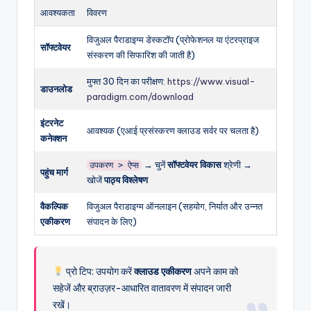
आवश्यकता
विवरण
विजुअल पैराडाइग्म डेस्कटॉप (प्रोफेशनल या एंटरप्राइज
सॉफ्टवेयर
संस्करण की सिफारिश की जाती है)
मुफ्त 30 दिन का परीक्षण:
https://www.visual-
डाउनलोड
paradigm.com/download
इंटरनेट
आवश्यक (एआई प्रसंस्करण क्लाउड सर्वर पर चलता है)
कनेक्शन
→ चुनें
सॉफ्टवेयर विकास
श्रेणी →
उपकरण > ऐप्स
पहुंच मार्ग
खोजें
पाठ्य विश्लेषण
वैकल्पिक
विजुअल पैराडाइग्म ऑनलाइन (सहयोग, निर्यात और उन्नत
एकीकरण
संपादन के लिए)
प्रो टिप: उपयोग करें
क्लाउड एकीकरण
अपने काम को
सहेजें और ब्राउज़र-आधारित वातावरण में संपादन जारी
रखें।