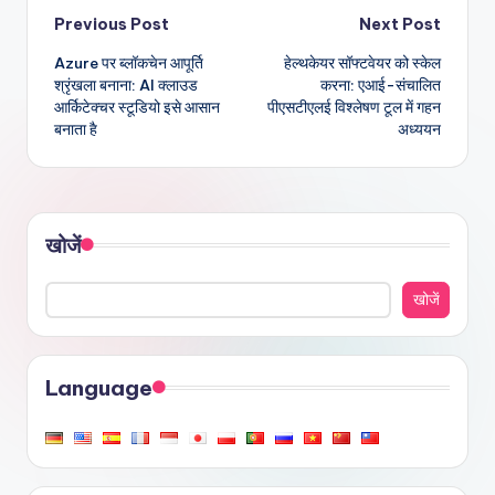
Post
Previous Post
Next Post
Azure पर ब्लॉकचेन आपूर्ति
हेल्थकेयर सॉफ्टवेयर को स्केल
navigation
श्रृंखला बनाना: AI क्लाउड
करना: एआई-संचालित
आर्किटेक्चर स्टूडियो इसे आसान
पीएसटीएलई विश्लेषण टूल में गहन
बनाता है
अध्ययन
खोजें
खोजें
Language