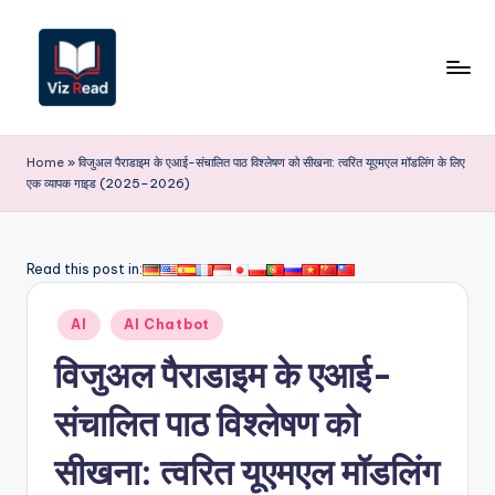
Skip
to
content
V
iz
Home
»
विजुअल पैराडाइम के एआई-संचालित पाठ विश्लेषण को सीखना: त्वरित यूएमएल मॉडलिंग के लिए
एक व्यापक गाइड (2025–2026)
R
e
a
Read this post in:
d
Posted
AI
AI Chatbot
I
in
विजुअल पैराडाइम के एआई-
n
d
संचालित पाठ विश्लेषण को
i
सीखना: त्वरित यूएमएल मॉडलिंग
a