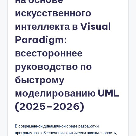
n
искусственного
-
интеллекта в Visual
A
Paradigm:
I,
S
всестороннее
o
руководство по
f
быстрому
t
w
моделированию UML
a
(2025–2026)
r
e
В современной динамичной среде разработки
&
программного обеспечения критически важны скорость,