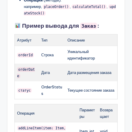
Операции
(методы):
например,
,
,
placeOrder()
calculateTotal()
upd
ateStock()
Пример вывода для
:
Заказ
Атрибут
Тип
Описание
Уникальный
Строка
orderId
идентификатор
orderDat
Дата
Дата размещения заказа
e
OrderStatu
Текущее состояние заказа
статус
s
Парамет
Возвра
Операция
ры
щает
addLineItem(item: Item,
Item, int
void