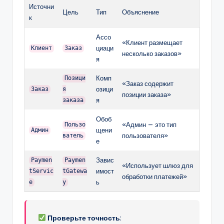
Источни
Цель
Тип
Объяснение
к
Ассо
«Клиент размещает
циаци
Клиент
Заказ
несколько заказов»
я
Комп
Позици
«Заказ содержит
озици
Заказ
я
позиции заказа»
я
заказа
Обоб
«Админ — это тип
Пользо
щени
Админ
пользователя»
ватель
е
Завис
Paymen
Paymen
«Использует шлюз для
имост
tServic
tGatewa
обработки платежей»
ь
e
y
Проверьте точность
: