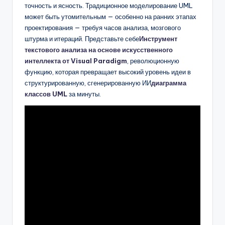
D
точность и ясность. Традиционное моделирование UML
может быть утомительным — особенно на ранних этапах
i
проектирования — требуя часов анализа, мозгового
g
штурма и итераций. Представьте себе
Инструмент
текстового анализа на основе искусственного
it
интеллекта от Visual Paradigm
, революционную
a
функцию, которая превращает высокий уровень идеи в
структурированную, сгенерированную ИИ
диаграмма
l
классов UML
за минуты.
I
n
si
g
h
t
s