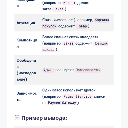
(например,
делает
Клиент
я
заказ
)
Заказ
Связь «имеет-а» (например,
Корзина
Агрегация
содержит
)
покупок
Товар
Более сильная связь «владеет»
Композици
(например,
содержит
Заказ
Позиция
я
)
заказа
Обобщени
е
расширяет
Админ
Пользователь
(наследов
ание)
Один класс использует другой
Зависимос
(например,
зависит
PaymentService
ть
от
)
PaymentGateway
Пример вывода: