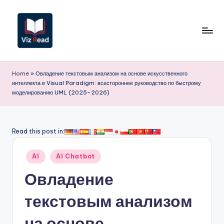
Перейти
к
содержимому
V
iz
Home
»
Овладение текстовым анализом на основе искусственного
интеллекта в Visual Paradigm: всестороннее руководство по быстрому
R
моделированию UML (2025–2026)
e
a
Read this post in:
d
R
Опубликовано
AI
AI Chatbot
в
u
Овладение
s
текстовым анализом
si
на основе
a