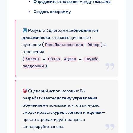
Определите отношения между классами
Создать диаграмму
Результат: Диаграмма
обновляется
динамически
, отражающие новые
сущности (
,
) и
РольПользователя
Обзор
отношения
(
→
,
→
Клиент
Обзор
Админ
Служба
).
поддержки
Сценарий использования: Вы
разрабатываете
систему управления
обучением
и понимаете, что вам нужно
смоделировать
курсы, записи и оценки
—
просто отредактируйте запрос и
сгенерируйте заново.