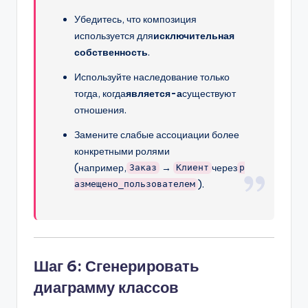
Убедитесь, что композиция
используется для
исключительная
собственность
.
Используйте наследование только
тогда, когда
является-а
существуют
отношения.
Замените слабые ассоциации более
конкретными ролями
(например,
→
через
Заказ
Клиент
р
).
азмещено_пользователем
Шаг 6: Сгенерировать
диаграмму классов