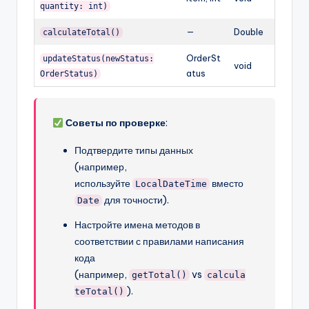
quantity: int)
—
Double
calculateTotal()
OrderSt
updateStatus(newStatus:
void
atus
OrderStatus)
Советы по проверке
:
Подтвердите типы данных
(например,
используйте
вместо
LocalDateTime
для точности).
Date
Настройте имена методов в
соответствии с правилами написания
кода
(например,
vs
getTotal()
calcula
).
teTotal()