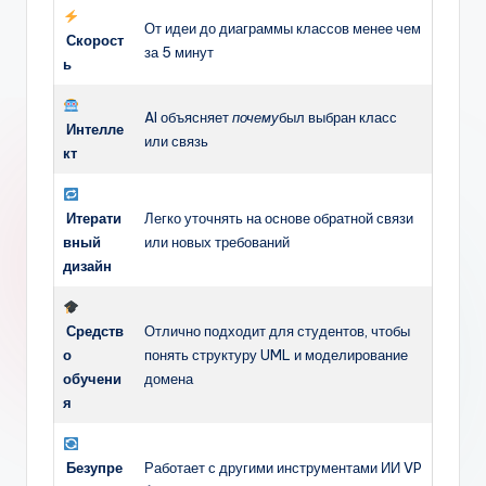
От идеи до диаграммы классов менее чем
Скорост
за 5 минут
ь
AI объясняет
почему
был выбран класс
Интелле
или связь
кт
Итерати
Легко уточнять на основе обратной связи
вный
или новых требований
дизайн
Средств
Отлично подходит для студентов, чтобы
о
понять структуру UML и моделирование
обучени
домена
я
Безупре
Работает с другими инструментами ИИ VP