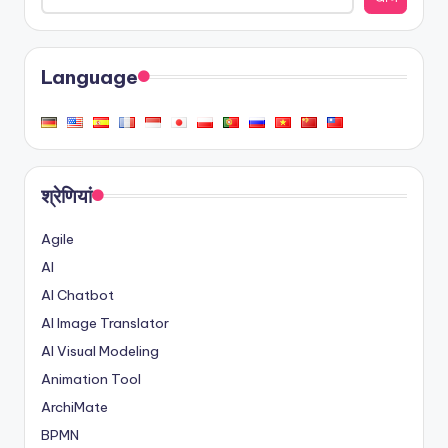
Language
श्रेणियां
Agile
AI
AI Chatbot
AI Image Translator
AI Visual Modeling
Animation Tool
ArchiMate
BPMN