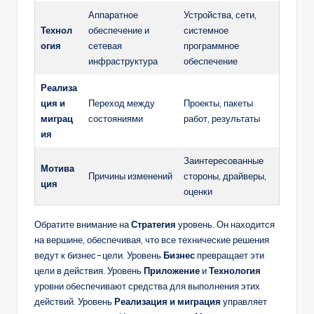
Аппаратное
Устройства, сети,
Технол
обеспечение и
системное
огия
сетевая
программное
инфраструктура
обеспечение
Реализа
ция и
Переход между
Проекты, пакеты
миграц
состояниями
работ, результаты
ия
Заинтересованные
Мотива
Причины изменений
стороны, драйверы,
ция
оценки
Обратите внимание на
Стратегия
уровень. Он находится
на вершине, обеспечивая, что все технические решения
ведут к бизнес-цели. Уровень
Бизнес
превращает эти
цели в действия. Уровень
Приложение
и
Технология
уровни обеспечивают средства для выполнения этих
действий. Уровень
Реализация и миграция
управляет