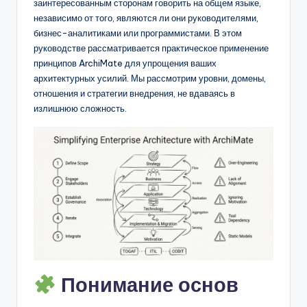
D
заинтересованным сторонам говорить на общем языке,
независимо от того, являются ли они руководителями,
i
бизнес-аналитиками или программистами. В этом
g
руководстве рассматривается практическое применение
принципов ArchiMate для упрощения ваших
it
архитектурных усилий. Мы рассмотрим уровни, домены,
a
отношения и стратегии внедрения, не вдаваясь в
излишнюю сложность.
l
I
n
si
g
h
t
s
Понимание основ