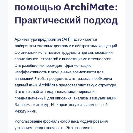
помощью ArchiMate:
n
-
Практический подход
A
I,
Архитектура предприятия (АП) часто кажется
S
лабиринтом сложных диаграмм и абстрактных концепций.
Организации испытывают трудности при согласовании
o
своих бизнес-стратегий с инвестициями в технологии.
f
Это разобщение порождает фрагментацию,
неэффективность и упущенные возможности для
t
инноваций. Чтобы преодолеть этот разрыв, необходим
w
единый язык. ArchiMate предоставляет такую структуру.
Это открытый стандарт языка моделирования,
a
предназначенный для описания, анализа и визуализации
r
бизнес-архитектур, ИТ-архитектур и взаимосвязей
между ними.
e
Использование формального языка моделирования
&
устраняет неоднозначность. Это позволяет