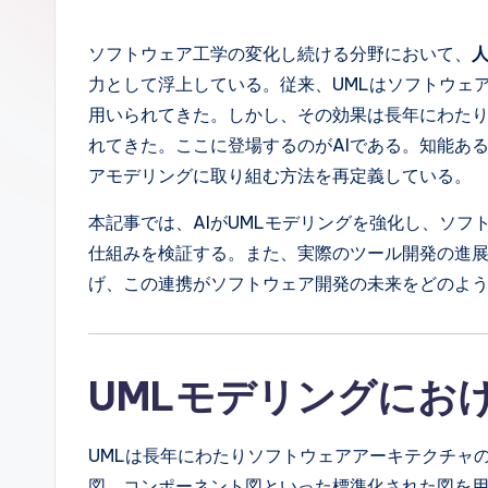
p
a
ソフトウェア工学の変化し続ける分野において、
人
力として浮上している。従来、UMLはソフトウェ
n
用いられてきた。しかし、その効果は長年にわた
e
れてきた。ここに登場するのがAIである。知能あ
アモデリングに取り組む方法を再定義している。
s
本記事では、AIがUMLモデリングを強化し、ソ
e
仕組みを検証する。また、実際のツール開発の進展
-
げ、この連携がソフトウェア開発の未来をどのよ
A
I,
UMLモデリングにおけ
S
UMLは長年にわたりソフトウェアアーキテクチャ
o
図、コンポーネント図といった標準化された図を