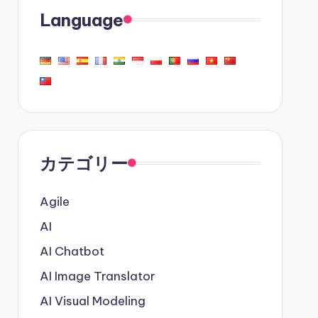
Language
カテゴリー
Agile
AI
AI Chatbot
AI Image Translator
AI Visual Modeling