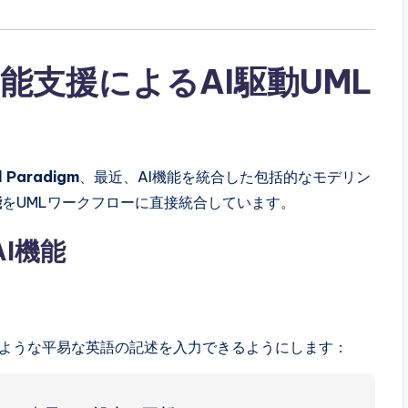
m：知能支援によるAI駆動UML
l Paradigm
、最近、AI機能を統合した包括的なモデリン
能
をUMLワークフローに直接統合しています。
AI機能
ような平易な英語の記述を入力できるようにします：