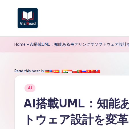
Skip
to
content
V
iz
Home
»
AI搭載UML：知能あるモデリングでソフトウェア設計
R
e
Read this post in:
a
Posted
AI
d
in
AI搭載UML：知
J
トウェア設計を変革
a