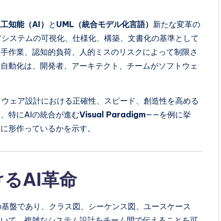
工知能（AI）
と
UML（統合モデル化言語）
新たな変革の
アシステムの可視化、仕様化、構築、文書化の基準として
り手作業、認知的負荷、人的ミスのリスクによって制限さ
る自動化は、開発者、アーキテクト、チームがソフトウェ
フトウェア設計における正確性、スピード、創造性を高める
、特にAIの統合が進む
Visual Paradigm
——を例に挙
うに形作っているかを示す。
るAI革命
の基盤であり、クラス図、シーケンス図、ユースケース
用いて、複雑なシステム設計をチーム間で伝えることを可