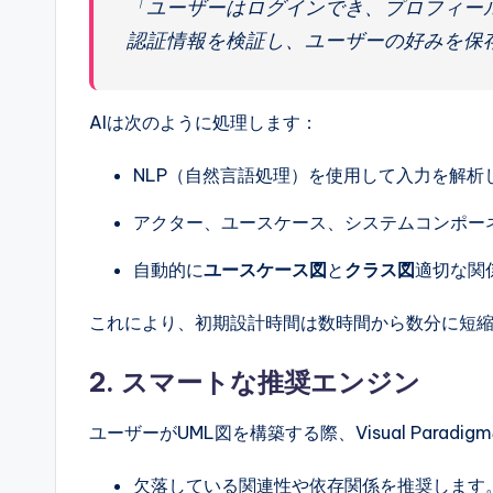
「ユーザーはログインでき、プロフィー
認証情報を検証し、ユーザーの好みを保
AIは次のように処理します：
NLP（自然言語処理）を使用して入力を解析
アクター、ユースケース、システムコンポー
自動的に
ユースケース図
と
クラス図
適切な関
これにより、初期設計時間は数時間から数分に短
2.
スマートな推奨エンジン
ユーザーがUML図を構築する際、Visual Para
欠落している関連性や依存関係を推奨します