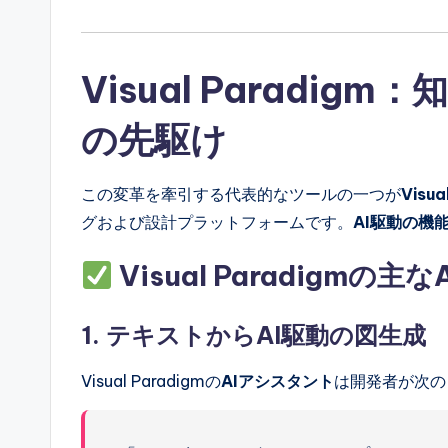
l
I
Visual Paradig
n
の先駆け
si
この変革を牽引する代表的なツールの一つが
Visua
g
グおよび設計プラットフォームです。
AI駆動の機
h
Visual Paradigmの主な
t
s
1.
テキストからAI駆動の図生成
Visual Paradigmの
AIアシスタント
は開発者が次の