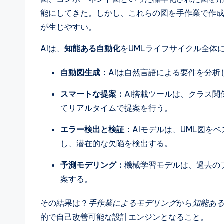
ft
能にしてきた。しかし、これらの図を手作業で作
が生じやすい。
w
a
AIは、
知能ある自動化
をUMLライフサイクル全体
r
自動図生成：
AIは自然言語による要件を分析
e
スマートな提案：
AI搭載ツールは、クラス
てリアルタイムで提案を行う。
&
エラー検出と検証：
AIモデルは、UML図を
D
し、潜在的な欠陥を検出する。
i
予測モデリング：
機械学習モデルは、過去の
g
案する。
it
その結果は？
手作業によるモデリング
から
知能あ
a
的で自己改善可能な設計エンジンとなること。