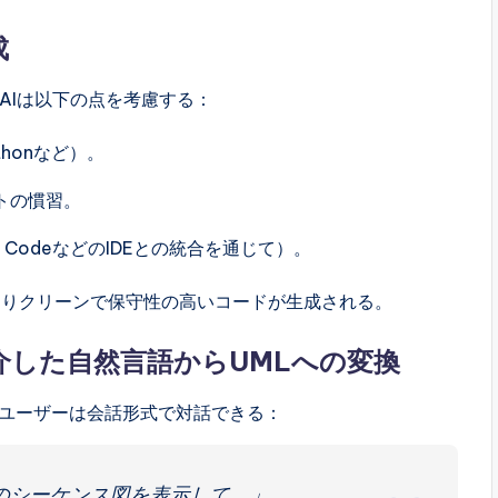
成
gmのAIは以下の点を考慮する：
honなど）。
トの慣習。
S CodeなどのIDEとの統合を通じて）。
よりクリーンで保守性の高いコードが生成される。
した自然言語からUMLへの変換
ユーザーは会話形式で対話できる：
のシーケンス図を表示して。」