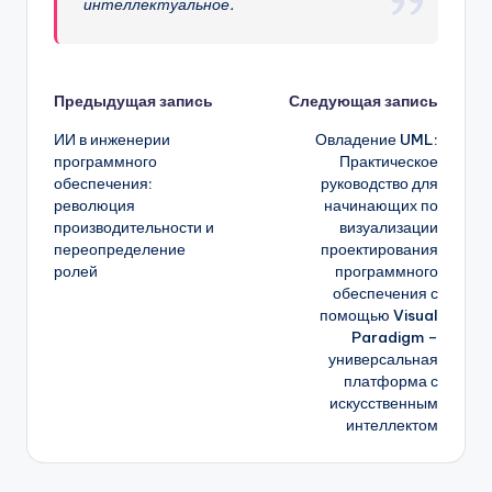
интеллектуальное.
Навигация
Предыдущая запись
Следующая запись
ИИ в инженерии
Овладение UML:
записи
программного
Практическое
обеспечения:
руководство для
революция
начинающих по
производительности и
визуализации
переопределение
проектирования
ролей
программного
обеспечения с
помощью Visual
Paradigm –
универсальная
платформа с
искусственным
интеллектом