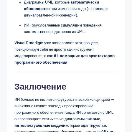
Диаграммы UML, которые
автоматически
обновляются
при изменении кода (с помощью
двунаправленной инженерии).
ИИ-обусловленные
симуляции
поведения
системы непосредственно из UML.
Visual Paradigm уже возглавляет этот процесс,
позиционируя себя не просто как инструмент
моделирования, а как
AI-помощник для архитекторов
программного обеспечения
.
Заключение
ИИ больше не является футуристической концепцией —
он активно меняет подход к проектированию
программного обеспечения. Когда ИИ сочетается с UML,
он превращает статические диаграммы в
живые,
интеллектуальные модели
которые адаптируются,
предлагают и проверяют. Инструменты, такие как
Visual