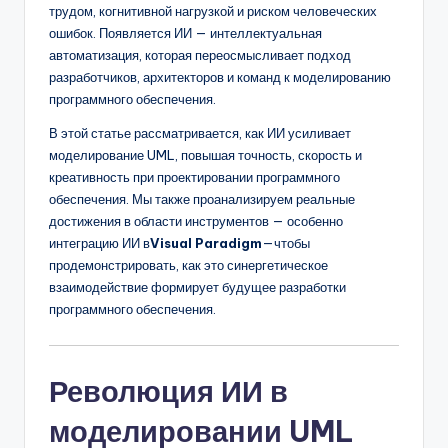
D
трудом, когнитивной нагрузкой и риском человеческих
ошибок. Появляется ИИ — интеллектуальная
i
автоматизация, которая переосмысливает подход
g
разработчиков, архитекторов и команд к моделированию
программного обеспечения.
it
В этой статье рассматривается, как ИИ усиливает
a
моделирование UML, повышая точность, скорость и
l
креативность при проектировании программного
обеспечения. Мы также проанализируем реальные
I
достижения в области инструментов — особенно
n
интеграцию ИИ в
Visual Paradigm
—чтобы
продемонстрировать, как это синергетическое
si
взаимодействие формирует будущее разработки
g
программного обеспечения.
h
t
Революция ИИ в
s
моделировании UML