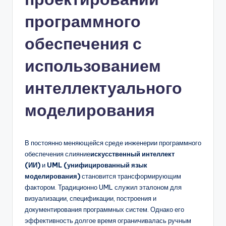
n
программного
-
обеспечения с
A
использованием
I,
S
интеллектуального
o
моделирования
f
t
В постоянно меняющейся среде инженерии программного
w
обеспечения слияние
искусственный интеллект
a
(ИИ)
и
UML (унифицированный язык
моделирования)
становится трансформирующим
r
фактором. Традиционно UML служил эталоном для
e
визуализации, спецификации, построения и
документирования программных систем. Однако его
&
эффективность долгое время ограничивалась ручным