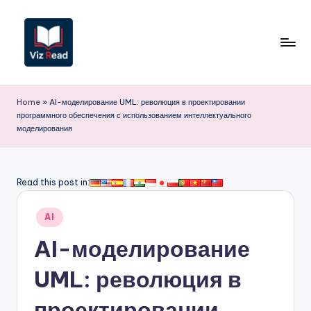
Перейти
к
содержимому
V
iz
Home
»
AI-моделирование UML: революция в проектировании
программного обеспечения с использованием интеллектуального
R
моделирования
e
a
Read this post in:
d
R
Опубликовано
AI
в
u
AI-моделирование
s
UML: революция в
si
проектировании
a