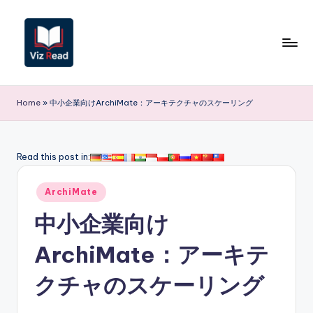
Skip
to
content
V
iz
Home
»
中小企業向けArchiMate：アーキテクチャのスケーリング
R
e
Read this post in:
a
Posted
d
ArchiMate
in
J
中小企業向け
a
ArchiMate：アーキテ
p
クチャのスケーリング
a
n