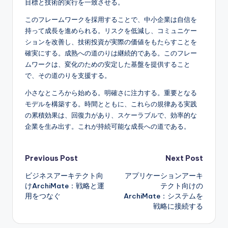
目標と技術的実行を一致させる。
このフレームワークを採用することで、中小企業は自信を
持って成長を進められる。リスクを低減し、コミュニケー
ションを改善し、技術投資が実際の価値をもたらすことを
確実にする。成熟への道のりは継続的である。このフレー
ムワークは、変化のための安定した基盤を提供すること
で、その道のりを支援する。
小さなところから始める。明確さに注力する。重要となる
モデルを構築する。時間とともに、これらの規律ある実践
の累積効果は、回復力があり、スケーラブルで、効率的な
企業を生み出す。これが持続可能な成長への道である。
Post
Previous Post
Next Post
ビジネスアーキテクト向
アプリケーションアーキ
navigation
けArchiMate：戦略と運
テクト向けの
用をつなぐ
ArchiMate：システムを
戦略に接続する