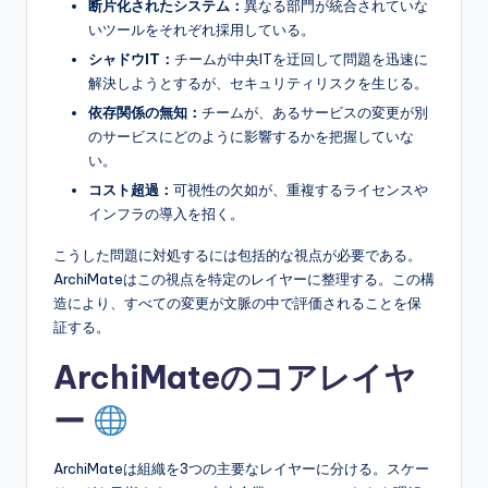
断片化されたシステム：
異なる部門が統合されていな
いツールをそれぞれ採用している。
シャドウIT：
チームが中央ITを迂回して問題を迅速に
解決しようとするが、セキュリティリスクを生じる。
依存関係の無知：
チームが、あるサービスの変更が別
のサービスにどのように影響するかを把握していな
い。
コスト超過：
可視性の欠如が、重複するライセンスや
インフラの導入を招く。
こうした問題に対処するには包括的な視点が必要である。
ArchiMateはこの視点を特定のレイヤーに整理する。この構
造により、すべての変更が文脈の中で評価されることを保
証する。
ArchiMateのコアレイヤ
ー
ArchiMateは組織を3つの主要なレイヤーに分ける。スケー