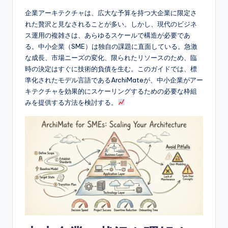
e
企業アーキテクチャは、広大な予算を持つ大企業に限定さ
れた贅沢と見なされることが多い。しかし、現代のビジネ
s
ス運用の複雑さは、あらゆるスケールで構造が必要であ
e
る。中小企業（SME）は独自の課題に直面している。急激
な成長、市場ニーズの変化、限られたリソースのため、臨
-
時の決定はすぐに技術的負債を生む。このガイドでは、標
A
準化されたモデル言語であるArchiMateが、中小企業がアー
キテクチャを効果的にスケーリングするための必要な枠組
I,
みを提供する方法を検討する。
S
o
f
t
w
a
r