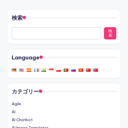
検索
検
索
Language
カテゴリー
Agile
AI
AI Chatbot
AI Image Translator