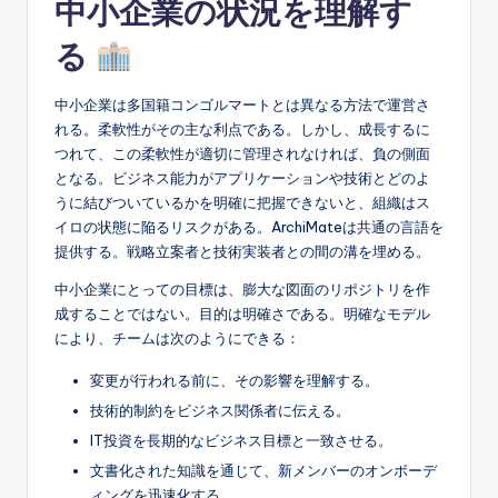
中小企業の状況を理解す
e
&
る
D
中小企業は多国籍コンゴルマートとは異なる方法で運営さ
i
れる。柔軟性がその主な利点である。しかし、成長するに
g
つれて、この柔軟性が適切に管理されなければ、負の側面
となる。ビジネス能力がアプリケーションや技術とどのよ
it
うに結びついているかを明確に把握できないと、組織はス
a
イロの状態に陥るリスクがある。ArchiMateは共通の言語を
提供する。戦略立案者と技術実装者との間の溝を埋める。
l
中小企業にとっての目標は、膨大な図面のリポジトリを作
I
成することではない。目的は明確さである。明確なモデル
n
により、チームは次のようにできる：
si
変更が行われる前に、その影響を理解する。
g
技術的制約をビジネス関係者に伝える。
IT投資を長期的なビジネス目標と一致させる。
h
文書化された知識を通じて、新メンバーのオンボーデ
t
ィングを迅速化する。