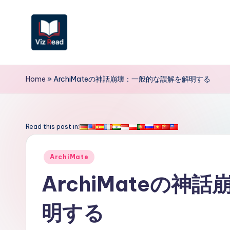
Skip
to
content
V
iz
Home
»
ArchiMateの神話崩壊：一般的な誤解を解明する
R
e
Read this post in:
a
Posted
ArchiMate
d
in
ArchiMateの
J
明する
a