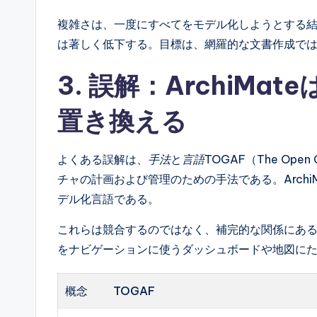
複雑さは、一度にすべてをモデル化しようとする
は著しく低下する。目標は、網羅的な文書作成で
3. 誤解：ArchiMa
置き換える
よくある誤解は、
手法
と
言語
TOGAF（The Open 
チャの計画および管理のための手法である。Arch
デル化言語である。
これらは競合するのではなく、補完的な関係にある。T
をナビゲーションに使うダッシュボードや地図に
概念
TOGAF