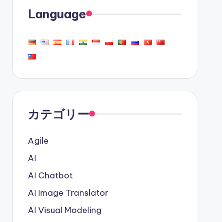
Language
カテゴリー
Agile
AI
AI Chatbot
AI Image Translator
AI Visual Modeling