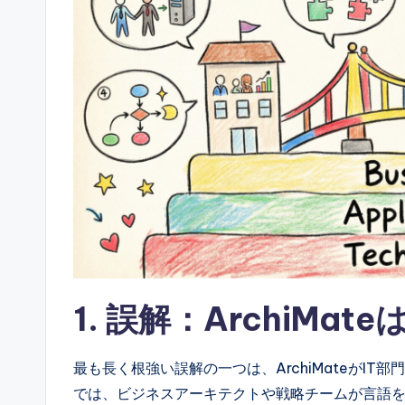
ft
w
a
r
e
&
D
i
1. 誤解：ArchiMat
g
it
最も長く根強い誤解の一つは、ArchiMateがI
a
では、ビジネスアーキテクトや戦略チームが言語