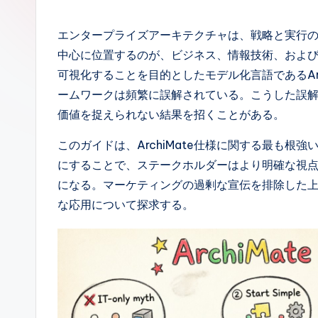
p
a
エンタープライズアーキテクチャは、戦略と実行
中心に位置するのが、ビジネス、情報技術、およ
n
可視化することを目的としたモデル化言語であるAr
e
ームワークは頻繁に誤解されている。こうした誤
価値を捉えられない結果を招くことがある。
s
このガイドは、ArchiMate仕様に関する最も
e
にすることで、ステークホルダーはより明確な視
-
になる。マーケティングの過剰な宣伝を排除した
な応用について探求する。
A
I,
S
o