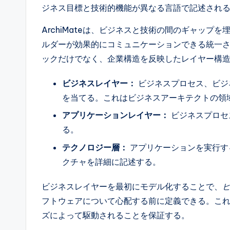
ジネス目標と技術的機能が異なる言語で記述され
l
ArchiMateは、ビジネスと技術の間のギャッ
I
ルダーが効果的にコミュニケーションできる統一
n
ックだけでなく、企業構造を反映したレイヤー構
si
ビジネスレイヤー：
ビジネスプロセス、ビジ
を当てる。これはビジネスアーキテクトの領
g
アプリケーションレイヤー：
ビジネスプロセ
h
る。
t
テクノロジー層：
アプリケーションを実行す
クチャを詳細に記述する。
s
ビジネスレイヤーを最初にモデル化することで、
フトウェアについて心配する前に定義できる。これ
ズによって駆動されることを保証する。