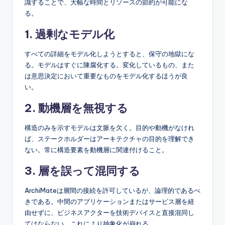
識することで、大幅な時間とリソースの節約が可能にな
る。
1. 過剰なモデル化
すべての詳細をモデル化しようとすると、保守の地獄にな
る。モデルはすぐに陳腐化する。変化しているもの、また
は意思決定において重要なものをモデル化するほうが良
い。
2. 動機層を無視する
構造のみを示すモデルは文脈を欠く。目的や動機がなけれ
ば、ステークホルダーはアーキテクチャの目的を理解でき
ない。常に構造要素を動機層に関連付けること。
3. 層を誤って混同する
ArchiMateは層間の接続を許可しているが、論理的であるべ
きである。中間のアプリケーションまたはサービス層を経
由せずに、ビジネスアクターを技術デバイスと直接混同し
てはならない。これにより抽象化が崩れる。