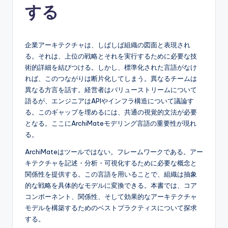
する
e
s
e
企業アーキテクチャは、しばしば組織の図面と表現され
る。それは、上位の戦略とそれを実行するために必要な技
-
術的詳細を結びつける。しかし、標準化された言語がなけ
A
れば、このつながりは断片化してしまう。異なるチームは
異なる方言を話す。経営者はバリューストリームについて
I,
語るが、エンジニアはAPIやインフラ構造について議論す
S
る。このギャップを埋めるには、共通の視覚的文法が必要
となる。ここにArchiMateモデリング言語の重要性が現れ
o
る。
f
ArchiMateはツールではない。フレームワークである。アー
t
キテクチャを記述・分析・可視化するために必要な概念と
関係性を提供する。この言語を用いることで、組織は抽象
w
的な戦略を具体的なモデルに変換できる。本書では、コア
a
コンポーネント、関係性、そして効果的なアーキテクチャ
モデルを構築するためのベストプラクティスについて探求
r
する。