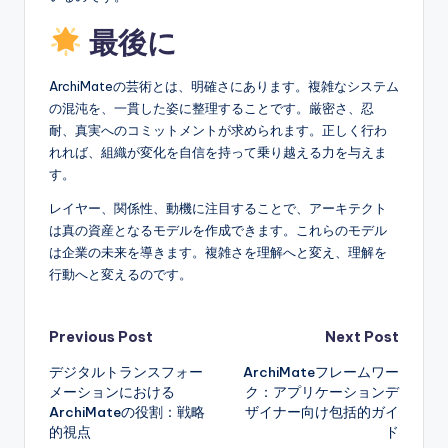
最後に
ArchiMateの芸術とは、明確さにあります。複雑なシステム
の混沌を、一貫した姿に整理することです。厳密さ、忍
耐、真実へのコミットメントが求められます。正しく行わ
れれば、組織が変化を自信を持って乗り越える力を与えま
す。
レイヤー、関係性、動機に注目することで、アーキテクト
は真の資産となるモデルを作成できます。これらのモデル
は企業の未来を導きます。複雑さを理解へと変え、理解を
行動へと変えるのです。
Post
Previous Post
Next Post
デジタルトランスフォー
ArchiMateフレームワー
navigation
メーションにおける
ク：アプリケーションデ
ArchiMateの役割：戦略
ザイナー向け包括的ガイ
的視点
ド