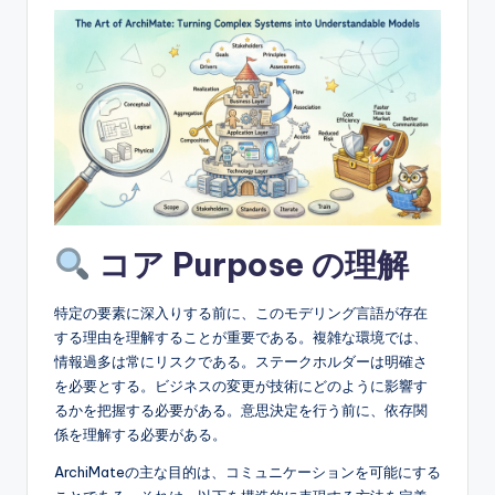
e
&
D
i
g
it
a
コア Purpose の理解
l
I
特定の要素に深入りする前に、このモデリング言語が存在
n
する理由を理解することが重要である。複雑な環境では、
情報過多は常にリスクである。ステークホルダーは明確さ
si
を必要とする。ビジネスの変更が技術にどのように影響す
g
るかを把握する必要がある。意思決定を行う前に、依存関
係を理解する必要がある。
h
ArchiMateの主な目的は、コミュニケーションを可能にする
t