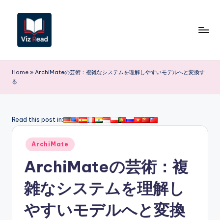
Skip
to
content
V
iz
Home
»
ArchiMateの芸術：複雑なシステムを理解しやすいモデルへと変換す
る
R
e
a
Read this post in:
d
Posted
ArchiMate
J
in
ArchiMateの芸術：複
a
p
雑なシステムを理解し
a
やすいモデルへと変換
n