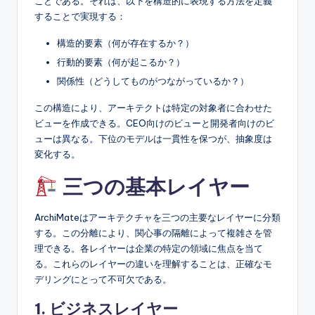
ことである。それは、以下を構造的に表現する方法を定義
s
することで実現する：
構造的要素（何が存在するか？）
行動的要素（何が起こるか？）
関係性（どうしてものがつながっているか？）
この構造により、アーキテクトは特定の対象者に合わせた
ビューを作成できる。CEO向けのビューと開発者向けのビ
ューは異なる。下位のモデルは一貫性を保つが、抽象度は
変化する。
三つの基本レイヤー
ArchiMateはアーキテクチャを三つの主要なレイヤーに分類
する。この分離により、関心事の隔離によって複雑さを管
理できる。各レイヤーは企業の特定の領域に焦点を当て
る。これらのレイヤーの違いを理解することは、正確なモ
デリングにとって不可欠である。
1. ビジネスレイヤー