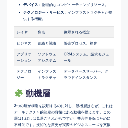
デバイス：
物理的なコンピューティングリソース。
テクノロジー・サービス：
インフラストラクチャが提
供する機能。
レイヤー
焦点
例示される概念
ビジネス
組織と戦略
販売プロセス、顧客
アプリケ
ソフトウェ
CRMシステム、請求モジュ
ーション
アシステム
ール
テクノロ
インフラス
データベースサーバー、ク
ジー
トラクチャ
ラウドインスタンス
動機層
3つの層が構造を説明するのに対し、動機層は
なぜ
。これは
アーキテクチャ的決定の背後にある動機を捉えます。この
層はしばしば見過ごされがちですが、整合性を保つために
不可欠です。技術的な変更が実際のビジネスニーズを支援