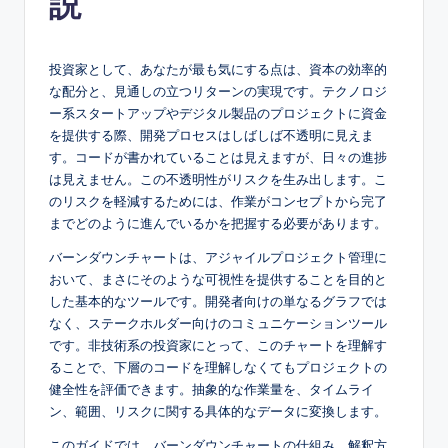
説
e
s
投資家として、あなたが最も気にする点は、資本の効率的
e
な配分と、見通しの立つリターンの実現です。テクノロジ
ー系スタートアップやデジタル製品のプロジェクトに資金
-
を提供する際、開発プロセスはしばしば不透明に見えま
A
す。コードが書かれていることは見えますが、日々の進捗
は見えません。この不透明性がリスクを生み出します。こ
I,
のリスクを軽減するためには、作業がコンセプトから完了
S
までどのように進んでいるかを把握する必要があります。
o
バーンダウンチャートは、アジャイルプロジェクト管理に
おいて、まさにそのような可視性を提供することを目的と
f
した基本的なツールです。開発者向けの単なるグラフでは
t
なく、ステークホルダー向けのコミュニケーションツール
です。非技術系の投資家にとって、このチャートを理解す
w
ることで、下層のコードを理解しなくてもプロジェクトの
a
健全性を評価できます。抽象的な作業量を、タイムライ
ン、範囲、リスクに関する具体的なデータに変換します。
r
このガイドでは、バーンダウンチャートの仕組み、解釈方