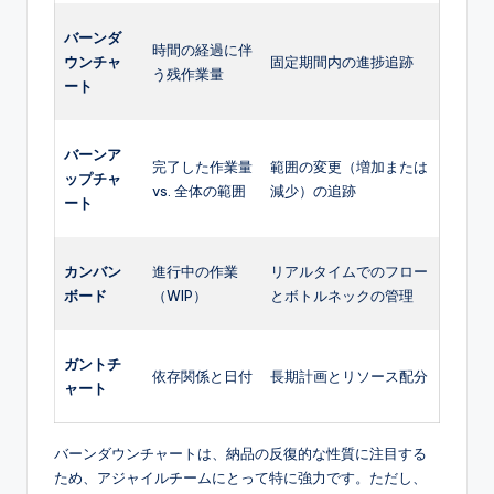
バーンダ
時間の経過に伴
ウンチャ
固定期間内の進捗追跡
う残作業量
ート
バーンア
完了した作業量
範囲の変更（増加または
ップチャ
vs. 全体の範囲
減少）の追跡
ート
カンバン
進行中の作業
リアルタイムでのフロー
ボード
（WIP）
とボトルネックの管理
ガントチ
依存関係と日付
長期計画とリソース配分
ャート
バーンダウンチャートは、納品の反復的な性質に注目する
ため、アジャイルチームにとって特に強力です。ただし、