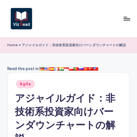
Skip
to
content
V
iz
Home
»
アジャイルガイド：非技術系投資家向けバーンダウンチャートの解説
R
e
Read this post in:
a
Posted
d
Agile
in
J
アジャイルガイド：非
a
技術系投資家向けバー
p
ンダウンチャートの解
a
n