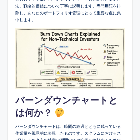
e
法、戦略的価値について丁寧に説明します。専門用語を排
&
除し、あなたのポートフォリオ管理にとって重要な点に集
中します。
D
i
g
it
a
l
I
n
バーンダウンチャートと
si
は何か？
g
h
バーンダウンチャートは、時間の経過とともに残っている
作業量を視覚的に表現したものです。スクラムにおけるス
t
プリントのような特定の期間内での進捗を追跡するために