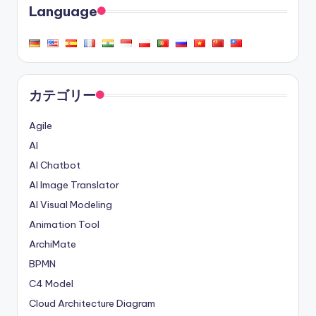
Language
カテゴリー
Agile
AI
AI Chatbot
AI Image Translator
AI Visual Modeling
Animation Tool
ArchiMate
BPMN
C4 Model
Cloud Architecture Diagram