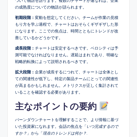
ついて物語を語ります。複数のチャートが連なれば、企業
の成熟度についての物語が語られます。
初期段階：
変動を想定してください。チームが作業の見積
もり方を学ぶ過程で、チャートはおそらくギザギザした形
になります。ここでの焦点は、時間とともにトレンドが改
善しているかどうかです。
成長段階：
チャートは安定するべきです。ベロシティは予
測可能でなければなりません。遅延はまれであり、明確な
戦略的転換によって説明されるべきです。
拡大段階：
企業が成長するにつれて、チャートは全体とし
ての関連性が低下し、特定の製品チームにとっての関連性
が高まるかもしれません。メトリクスが正しく集計されて
いることを確認する必要があります。
主なポイントの要約
バーンダウンチャートを理解することで、より情報に基づ
いた投資家になれます。会話の焦点を「
いつ完成するので
すか？
」から「
現在のトレンドは何か？
.