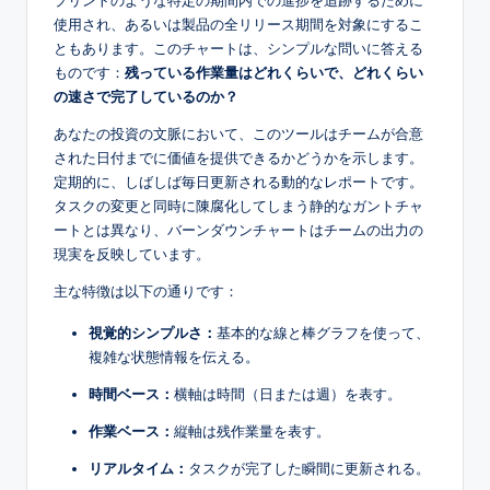
s
使用され、あるいは製品の全リリース期間を対象にするこ
ともあります。このチャートは、シンプルな問いに答える
ものです：
残っている作業量はどれくらいで、どれくらい
の速さで完了しているのか？
あなたの投資の文脈において、このツールはチームが合意
された日付までに価値を提供できるかどうかを示します。
定期的に、しばしば毎日更新される動的なレポートです。
タスクの変更と同時に陳腐化してしまう静的なガントチャ
ートとは異なり、バーンダウンチャートはチームの出力の
現実を反映しています。
主な特徴は以下の通りです：
視覚的シンプルさ：
基本的な線と棒グラフを使って、
複雑な状態情報を伝える。
時間ベース：
横軸は時間（日または週）を表す。
作業ベース：
縦軸は残作業量を表す。
リアルタイム：
タスクが完了した瞬間に更新される。