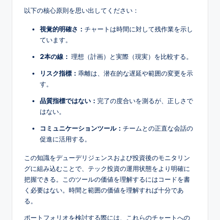
以下の核心原則を思い出してください：
視覚的明確さ：
チャートは時間に対して残作業を示し
ています。
2本の線：
理想（計画）と実際（現実）を比較する。
リスク指標：
乖離は、潜在的な遅延や範囲の変更を示
す。
品質指標ではない：
完了の度合いを測るが、正しさで
はない。
コミュニケーションツール：
チームとの正直な会話の
促進に活用する。
この知識をデューデリジェンスおよび投資後のモニタリン
グに組み込むことで、テック投資の運用状態をより明確に
把握できる。このツールの価値を理解するにはコードを書
く必要はない。時間と範囲の価値を理解すれば十分であ
る。
ポートフォリオを検討する際には、これらのチャートへの