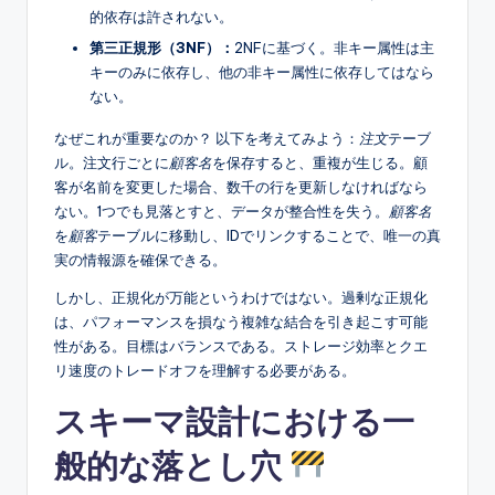
的依存は許されない。
第三正規形（3NF）：
2NFに基づく。非キー属性は主
キーのみに依存し、他の非キー属性に依存してはなら
ない。
なぜこれが重要なのか？ 以下を考えてみよう：
注文
テーブ
ル。注文行ごとに
顧客名
を保存すると、重複が生じる。顧
客が名前を変更した場合、数千の行を更新しなければなら
ない。1つでも見落とすと、データが整合性を失う。
顧客名
を
顧客
テーブルに移動し、IDでリンクすることで、唯一の真
実の情報源を確保できる。
しかし、正規化が万能というわけではない。過剰な正規化
は、パフォーマンスを損なう複雑な結合を引き起こす可能
性がある。目標はバランスである。ストレージ効率とクエ
リ速度のトレードオフを理解する必要がある。
スキーマ設計における一
般的な落とし穴