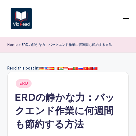
Skip
to
content
V
iz
Home
»
ERDの静かな力：バックエンド作業に何週間も節約する方法
R
e
Read this post in:
a
Posted
d
ERD
in
J
ERDの静かな力：バッ
a
クエンド作業に何週間
p
も節約する方法
a
n