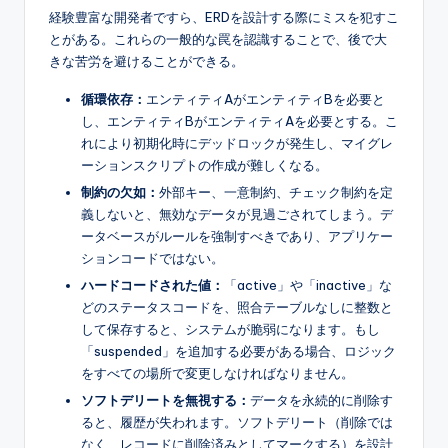
経験豊富な開発者ですら、ERDを設計する際にミスを犯すこ
とがある。これらの一般的な罠を認識することで、後で大
きな苦労を避けることができる。
循環依存：
エンティティAがエンティティBを必要と
し、エンティティBがエンティティAを必要とする。こ
れにより初期化時にデッドロックが発生し、マイグレ
ーションスクリプトの作成が難しくなる。
制約の欠如：
外部キー、一意制約、チェック制約を定
義しないと、無効なデータが見過ごされてしまう。デ
ータベースがルールを強制すべきであり、アプリケー
ションコードではない。
ハードコードされた値：
「active」や「inactive」な
どのステータスコードを、照合テーブルなしに整数と
して保存すると、システムが脆弱になります。もし
「suspended」を追加する必要がある場合、ロジック
をすべての場所で変更しなければなりません。
ソフトデリートを無視する：
データを永続的に削除す
ると、履歴が失われます。ソフトデリート（削除では
なく、レコードに削除済みとしてマークする）を設計