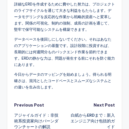
詳細なERDを作成するために費やした努力は、プロジェクト
のライフサイクルを通じて大きな利益をもたらします。デ
ータモデリングを反応的な作業から戦略的資産へと変革し
ます。関係の可視化、制約の強制、成長の計画を通じて、
堅牢で保守可能なシステムを構築できます。
データベースを後回しにしないでください。それはあなた
のアプリケーションの基盤です。設計段階に投資すれば、
長期的には何週間分ものバックエンド作業を節約できま
す。ERDの静かな力は、問題が発生する前にそれを防ぐ能力
にあります。
今日からデータのマッピングを始めましょう。得られる明
確さは、混沌としたコードベースとスムーズなシステムと
の違いを生み出します。
Post
Previous Post
Next Post
アジャイルガイド：非技
白紙からERDまで：新入
navigation
術系投資家向けバーンダ
エンジニア向け包括的ガ
ウンチャートの解説
イド