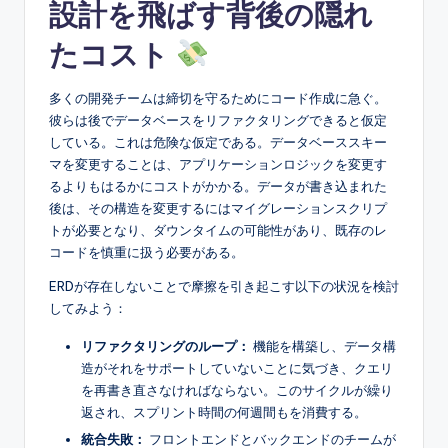
設計を飛ばす背後の隠れ
たコスト
多くの開発チームは締切を守るためにコード作成に急ぐ。
彼らは後でデータベースをリファクタリングできると仮定
している。これは危険な仮定である。データベーススキー
マを変更することは、アプリケーションロジックを変更す
るよりもはるかにコストがかかる。データが書き込まれた
後は、その構造を変更するにはマイグレーションスクリプ
トが必要となり、ダウンタイムの可能性があり、既存のレ
コードを慎重に扱う必要がある。
ERDが存在しないことで摩擦を引き起こす以下の状況を検討
してみよう：
リファクタリングのループ：
機能を構築し、データ構
造がそれをサポートしていないことに気づき、クエリ
を再書き直さなければならない。このサイクルが繰り
返され、スプリント時間の何週間もを消費する。
統合失敗：
フロントエンドとバックエンドのチームが