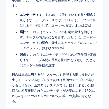
s
す：
エンティティ：
これらは、追跡している対象や概念を
表します。データベースでは、これらはテーブルに相
当します。例として、
ユーザー
,
注文
、または
製品
.
属性：
これらはエンティティの特定の属性を指しま
す。テーブル内の列になります。たとえば、
ユーザー
エンティティの場合、属性には
メールアドレス
,
パスワ
ードハッシュ
、および
作成日時
.
関係：
これらはエンティティどうしの相互作用を定義
します。テーブル間の基数と接続性を決定し、たとえ
ば
ユーザー
が多数の
注文
.
概念は単純に思えるが、スケールを管理する際に複雑さが
生じる。シンプルなブログであれば数個のテーブルで済む
かもしれない。企業向けシステムでは、数十、あるいは数
百もの相互接続されたエンティティが必要になる。ERDはこ
れらのすべての相互作用についての唯一の真実の源とな
る。