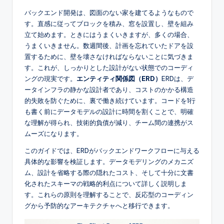
e
バックエンド開発は、図面のない家を建てるようなもので
す。直感に従ってブロックを積み、窓を設置し、壁を組み
s
立て始めます。ときにはうまくいきますが、多くの場合、
e
うまくいきません。数週間後、計画を忘れていたドアを設
置するために、壁を壊さなければならないことに気づきま
-
す。これが、しっかりとした設計がない状態でのコーディ
A
ングの現実です。
エンティティ関係図（ERD）
ERDは、デ
ータインフラの静かな設計者であり、コストのかかる構造
I,
的失敗を防ぐために、裏で働き続けています。コードを1行
S
も書く前にデータモデルの設計に時間を割くことで、明確
な理解が得られ、技術的負債が減り、チーム間の連携がス
o
ムーズになります。
f
このガイドでは、ERDがバックエンドワークフローに与える
t
具体的な影響を検証します。データモデリングのメカニズ
ム、設計を省略する際の隠れたコスト、そして十分に文書
w
化されたスキーマの戦略的利点について詳しく説明しま
a
す。これらの原則を理解することで、反応型のコーディン
グから予防的なアーキテクチャへと移行できます。
r