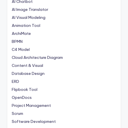
AI Chatbot
AI Image Translator
AI Visual Modeling
Animation Tool
ArchiMate
BPMN
C4 Model
Cloud Architecture Diagram
Content & Visual
Database Design
ERD
Flipbook Tool
OpenDocs
Project Management
Scrum
Software Development