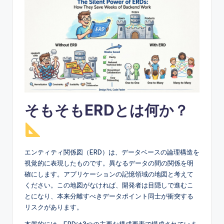
e
&
D
i
g
it
a
そもそもERDとは何か？
l
I
n
エンティティ関係図（ERD）は、データベースの論理構造を
視覚的に表現したものです。異なるデータの間の関係を明
si
確にします。アプリケーションの記憶領域の地図と考えて
g
ください。この地図がなければ、開発者は目隠しで進むこ
とになり、本来分離すべきデータポイント同士が衝突する
h
リスクがあります。
t
本質的には、ERDは3つの主要な構成要素で構成されていま