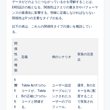
データがどのようにつながっているかを理解することは、
ERD設計の核となる。関係性はクエリの書き方やパフォーマ
ンスの最適化に影響する。明確に定義しなければならない
関係性は3つの主要なタイプがある。
以下の表は、これらの関係性タイプの違いを概説してい
る。
関
係
性
実装の注意
定義
例のシナリオ
の
点
種
類
1
対
Table Aの1つのレ
ユーザー設定
通常、Bの主
1
コードが、Table
テーブルにリ
キーをAに配
（
Bの正確に1つのレ
ンクされたユ
置すること
1:
コードと関連す
ーザーのプロ
で実装され
1
る。
フィール。
る。