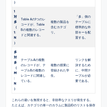
）
1
対
「多」側の
Table Aの1つのレ
多
複数の製品を
テーブルに
コードが、Table
（
含むカテゴ
標準的な外
Bの複数のレコー
1:
リ。
部キーを配
ドと関連する。
N
置する。
）
多
対
テーブルAの複数
リンクを解
多
のレコードが、テ
複数の授業に
決するため
（
ーブルBの複数の
登録された学
に、中間テ
M
レコードに関連し
生。
ーブルが必
:
ている。
要である。
N
）
これらの違いを無視すると、非効率なクエリが発生する。
たとえば、カテゴリの単一のカラムに製品IDのリストを保存