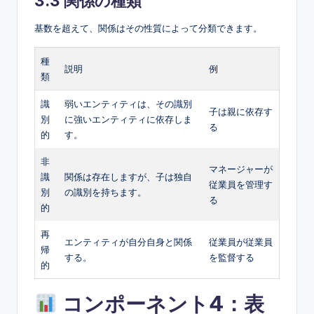
3.3 関係の種類
基数を超えて、関係はその性質によって分類できます。
種
説明
例
類
識
弱いエンティティは、その識別
子は親に依存す
別
に強いエンティティに依存しま
る
的
す。
非
マネージャーが
識
関係は存在しますが、子は独自
従業員を管理す
別
の識別を持ちます。
る
的
再
エンティティが自分自身と関係
従業員が従業員
帰
する。
を監督する
的
コンポーネント4：表