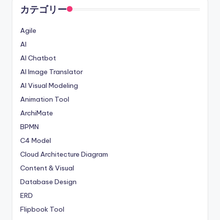
カテゴリー
Agile
AI
AI Chatbot
AI Image Translator
AI Visual Modeling
Animation Tool
ArchiMate
BPMN
C4 Model
Cloud Architecture Diagram
Content & Visual
Database Design
ERD
Flipbook Tool