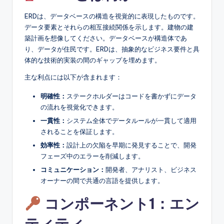
e
ERDは、データベースの構造を視覚的に表現したものです。
&
データ要素とそれらの相互接続関係を示します。建物の建
D
築計画を想像してください。データベースが構造体であ
り、データが住民です。ERDは、抽象的なビジネス要件と具
i
体的な技術的実装の間のギャップを埋めます。
g
主な利点には以下が含まれます：
it
明確性：
ステークホルダーはコードを書かずにデータ
a
の流れを視覚化できます。
l
一貫性：
システム全体でデータルールが一貫して適用
されることを保証します。
I
効率性：
設計上の欠陥を早期に発見することで、開発
n
フェーズ中のエラーを削減します。
si
コミュニケーション：
開発者、アナリスト、ビジネス
オーナーの間で共通の言語を提供します。
g
コンポーネント1：エン
h
t
ティティ