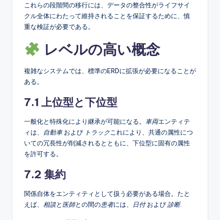
これらの段階間の移行には、データの整合性がライフサイ
クル全体にわたって維持されることを保証するために、慎
重な検証が必要である。
レベルの高い概念
複雑なシステムでは、標準のERDに拡張が必要になることが
ある。
7.1 上位型と下位型
一般化と特殊化により継承が可能になる。
車両
エンティテ
ィは、
自動車
および
トラック
これにより、共通の属性につ
いての冗長性が削減されるとともに、下位型に固有の属性
を許可する。
7.2 集約
関係自体をエンティティとして扱う必要がある場合。たと
えば、
相談
と
医師
との間の
患者
には、
日付
および
診断
.