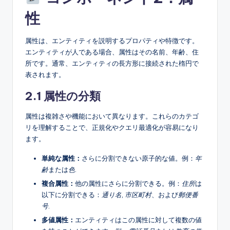
性
属性は、エンティティを説明するプロパティや特徴です。
エンティティが人である場合、属性はその名前、年齢、住
所です。通常、エンティティの長方形に接続された楕円で
表されます。
2.1 属性の分類
属性は複雑さや機能において異なります。これらのカテゴ
リを理解することで、正規化やクエリ最適化が容易になり
ます。
単純な属性：
さらに分割できない原子的な値。例：
年
齢
または
色
.
複合属性：
他の属性にさらに分割できる。例：
住所
は
以下に分割できる：
通り名
,
市区町村
、および
郵便番
号
.
多値属性：
エンティティはこの属性に対して複数の値