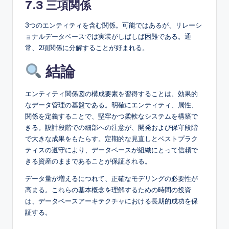
7.3 三項関係
3つのエンティティを含む関係。可能ではあるが、リレーシ
ョナルデータベースでは実装がしばしば困難である。通
常、2項関係に分解することが好まれる。
結論
エンティティ関係図の構成要素を習得することは、効果的
なデータ管理の基盤である。明確にエンティティ、属性、
関係を定義することで、堅牢かつ柔軟なシステムを構築で
きる。設計段階での細部への注意が、開発および保守段階
で大きな成果をもたらす。定期的な見直しとベストプラク
ティスの遵守により、データベースが組織にとって信頼で
きる資産のままであることが保証される。
データ量が増えるにつれて、正確なモデリングの必要性が
高まる。これらの基本概念を理解するための時間の投資
は、データベースアーキテクチャにおける長期的成功を保
証する。