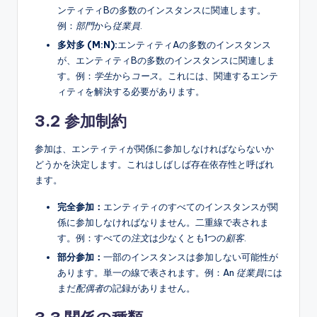
ンティティBの多数のインスタンスに関連します。
例：
部門
から
従業員
.
多対多 (M:N):
エンティティAの多数のインスタンス
が、エンティティBの多数のインスタンスに関連しま
す。例：
学生
から
コース
。これには、関連するエンテ
ィティを解決する必要があります。
3.2 参加制約
参加は、エンティティが関係に参加しなければならないか
どうかを決定します。これはしばしば存在依存性と呼ばれ
ます。
完全参加：
エンティティのすべてのインスタンスが関
係に参加しなければなりません。二重線で表されま
す。例：すべての
注文
は少なくとも1つの
顧客
.
部分参加：
一部のインスタンスは参加しない可能性が
あります。単一の線で表されます。例：An
従業員
には
まだ
配偶者
の記録がありません。