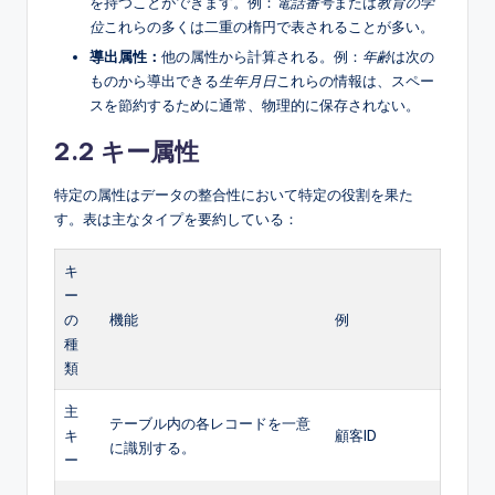
を持つことができます。例：
電話番号
または
教育の学
位
これらの多くは二重の楕円で表されることが多い。
導出属性：
他の属性から計算される。例：
年齢
は次の
ものから導出できる
生年月日
これらの情報は、スペー
スを節約するために通常、物理的に保存されない。
2.2 キー属性
特定の属性はデータの整合性において特定の役割を果た
す。表は主なタイプを要約している：
キ
ー
の
機能
例
種
類
主
テーブル内の各レコードを一意
キ
顧客ID
に識別する。
ー