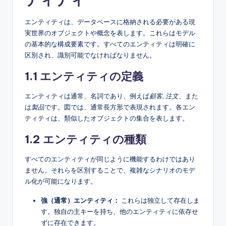
s
エンティティは、データベースに格納される必要がある現
実世界のオブジェクトや概念を表します。これらはモデル
の基本的な構成要素です。すべてのエンティティは明確に
区別され、識別可能でなければなりません。
1.1 エンティティの定義
エンティティは通常、名詞であり、例えば
顧客
,
注文
、また
は
製品
です。図では、通常長方形で表現されます。各エン
ティティは、類似したオブジェクトの集合を表します。
1.2 エンティティの種類
すべてのエンティティが同じように機能するわけではあり
ません。それらを区別することで、複雑なシナリオのモデ
ル化が可能になります。
強（通常）エンティティ：
これらは独立して存在しま
す。独自の主キーを持ち、他のエンティティに依存せ
ずに存在できます。