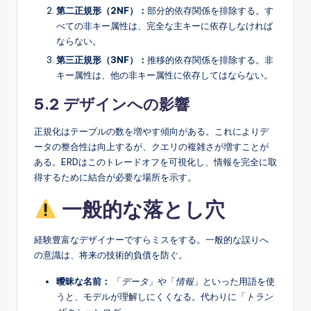
第二正規形（2NF）：
部分的依存関係を排除する。す
べての非キー属性は、完全な主キーに依存しなければ
ならない。
第三正規形（3NF）：
推移的依存関係を排除する。非
キー属性は、他の非キー属性に依存してはならない。
5.2 デザインへの影響
正規化はテーブルの数を増やす傾向がある。これによりデ
ータの整合性は向上するが、クエリの複雑さが増すことが
ある。ERDはこのトレードオフを可視化し、情報を完全に取
得するために結合が必要な場所を示す。
一般的な落とし穴
経験豊富なデザイナーですらミスをする。一般的な誤りへ
の意識は、将来の技術的負債を防ぐ。
曖昧な名前：
「
データ
」や「
情報
」といった用語を使
うと、モデルが理解しにくくなる。代わりに「
トラン