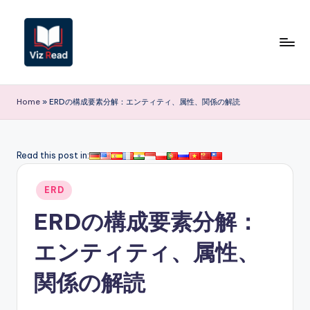
Skip
to
content
V
iz
Home
»
ERDの構成要素分解：エンティティ、属性、関係の解読
R
e
Read this post in:
a
Posted
d
ERD
in
J
ERDの構成要素分解：
a
エンティティ、属性、
p
関係の解読
a
n