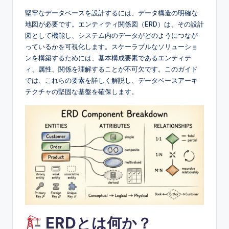
e
堅牢なデータベースを設計するには、データ構造の明確な
地図が必要です。エンティティ関係図（ERD）は、その設計
s
図として機能し、システム内のデータがどのようにつなが
e
っているかを可視化します。スケーラブルなソリューショ
ンを構築するためには、基本構成要素であるエンティテ
-
ィ、属性、関係を理解することが不可欠です。このガイド
A
では、これらの要素を詳しく解説し、データベースアーキ
テクチャの堅固な基盤を確保します。
I,
S
o
f
t
w
a
r
ERDとは何か？