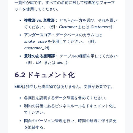
一貫性が鍵です。すべての名前に対して標準的なフォーマ
ットを使用してください。
複数形 vs. 単数形：
どちらか一方を選び、それを貫い
てください。（例：
Customer
または
Customers
).
アンダースコア：
データベースのカラムには
snake_case
を使用してください。（例：
customer_id
).
意味のある接頭辞：
テーブルの種類を示してください
（例：
tbl_
または
dim_
).
6.2 ドキュメント化
ERDは独立した成果物ではありません。文脈が必要です。
各属性を説明するデータ辞書を含めてください。
制約の背後にあるビジネスルールをドキュメント化し
てください。
図面のバージョン管理を行い、時間の経過に伴う変更
を追跡する。