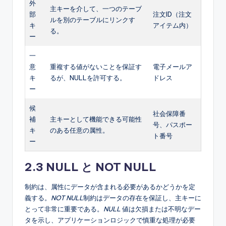
外
主キーを介して、一つのテーブ
部
注文ID（注文
ルを別のテーブルにリンクす
キ
アイテム内）
る。
ー
一
意
重複する値がないことを保証す
電子メールア
キ
るが、NULLを許可する。
ドレス
ー
候
社会保障番
補
主キーとして機能できる可能性
号、パスポー
キ
のある任意の属性。
ト番号
ー
2.3 NULL と NOT NULL
制約は、属性にデータが含まれる必要があるかどうかを定
義する。
NOT NULL
制約はデータの存在を保証し、主キーに
とって非常に重要である。
NULL
値は欠損または不明なデー
タを示し、アプリケーションロジックで慎重な処理が必要