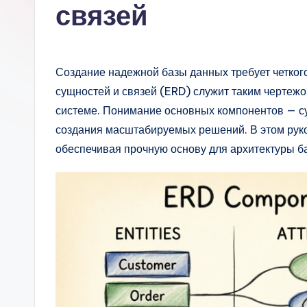
s
связей
si
a
Создание надежной базы данных требует четког
n
сущностей и связей (ERD) служит таким чертежо
системе. Понимание основных компонентов — су
-
создания масштабируемых решений. В этом рук
A
обеспечивая прочную основу для архитектуры б
I,
S
o
ft
w