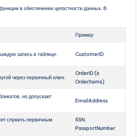
ункции в обеспечении целостности данных. В
Пример
аждую запись в таблице.
CustomerID
OrderID (в
ругой через первичный ключ.
OrderItems)
бликатов, но допускает
EmailAddress
жет служить первичным
SSN,
PassportNumber