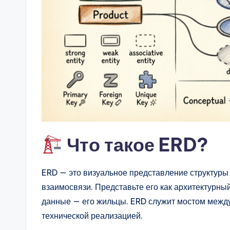
a
r
e
&
D
i
g
Что такое ERD?
it
ERD — это визуальное представление структуры
a
взаимосвязи. Представьте его как архитектурный
l
данные — его жильцы. ERD служит мостом межд
технической реализацией.
I