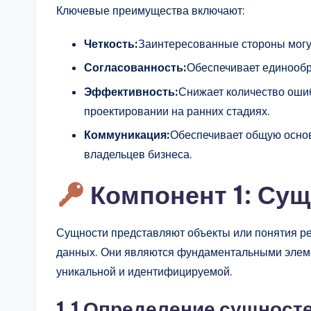
Ключевые преимущества включают:
n
Четкость:
Заинтересованные стороны могут
si
Согласованность:
Обеспечивает единообр
g
Эффективность:
Снижает количество ошиб
h
проектировании на ранних стадиях.
Коммуникация:
Обеспечивает общую основ
t
владельцев бизнеса.
s
Компонент 1: Су
Сущности представляют объекты или понятия ре
данных. Они являются фундаментальными элем
уникальной и идентифицируемой.
1.1 Определение сущност