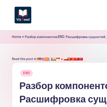
Перейти
к
содержимому
V
iz
Home
»
Разбор компонентов ERD: Расшифровка сущностей, 
R
e
Read this post in:
a
Опубликовано
ERD
d
в
Разбор компонент
R
Расшифровка сущн
u