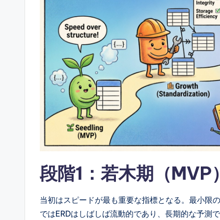
ft
w
a
r
e
&
D
i
段階1：若木期（MVP
g
it
当初はスピードが最も重要な指標となる。最小限
a
ではERDはしばしば流動的であり、長期的な予測