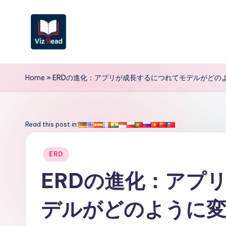
Skip
to
content
V
iz
Home
»
ERDの進化：アプリが成長するにつれてモデルがどの
R
e
Read this post in:
a
Posted
ERD
d
in
ERDの進化：アプ
J
デルがどのように
a