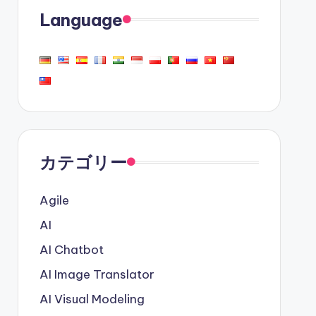
Language
カテゴリー
Agile
AI
AI Chatbot
AI Image Translator
AI Visual Modeling