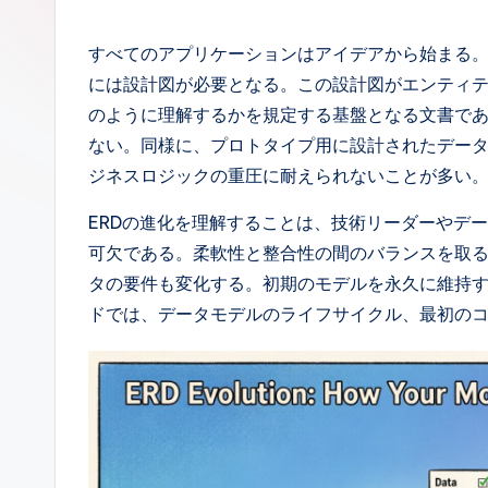
p
a
すべてのアプリケーションはアイデアから始まる
には設計図が必要となる。この設計図がエンティテ
n
のように理解するかを規定する基盤となる文書で
e
ない。同様に、プロトタイプ用に設計されたデー
ジネスロジックの重圧に耐えられないことが多い
s
ERDの進化を理解することは、技術リーダーやデ
e
可欠である。柔軟性と整合性の間のバランスを取
-
タの要件も変化する。初期のモデルを永久に維持
ドでは、データモデルのライフサイクル、最初の
A
I,
S
o