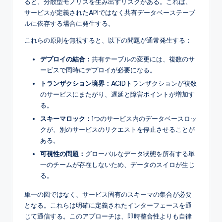
ると、分散型モノリスを生み出すリスクがある。これは、
s
サービスが定義されたAPIではなく共有データベーステーブ
ルに依存する場合に発生する。
これらの原則を無視すると、以下の問題が通常発生する：
デプロイの結合：
共有テーブルの変更には、複数のサ
ービスで同時にデプロイが必要になる。
トランザクション境界：
ACIDトランザクションが複数
のサービスにまたがり、遅延と障害ポイントが増加す
る。
スキーマロック：
1つのサービス内のデータベースロッ
クが、別のサービスのリクエストを停止させることが
ある。
可視性の問題：
グローバルなデータ状態を所有する単
一のチームが存在しないため、データのスイロが生じ
る。
単一の図ではなく、サービス固有のスキーマの集合が必要
となる。これらは明確に定義されたインターフェースを通
じて通信する。このアプローチは、即時整合性よりも自律