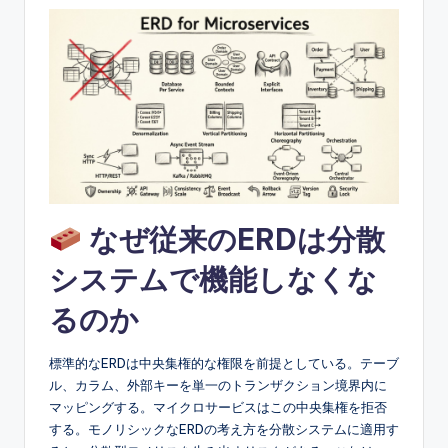
e
&
D
i
g
it
a
なぜ従来のERDは分散
l
I
システムで機能しなくな
n
るのか
si
標準的なERDは中央集権的な権限を前提としている。テーブ
g
ル、カラム、外部キーを単一のトランザクション境界内に
h
マッピングする。マイクロサービスはこの中央集権を拒否
する。モノリシックなERDの考え方を分散システムに適用す
t