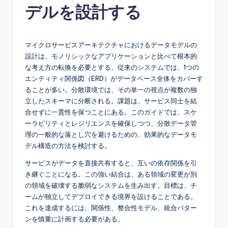
デルを設計する
e
s
e
マイクロサービスアーキテクチャにおけるデータモデルの
設計は、モノリシックなアプリケーションと比べて根本的
-
な考え方の転換を必要とする。従来のシステムでは、1つの
A
エンティティ関係図（ERD）がデータベース全体をカバーす
ることが多い。分散環境では、その単一の視点が複数の独
I,
立したスキーマに分断される。課題は、サービス同士を結
S
合せずに一貫性を保つことにある。このガイドでは、スケ
ーラビリティとレジリエンスを確保しつつ、分散データ管
o
理の一般的な落とし穴を避けるための、効果的なデータモ
f
デル構造の方法を検討する。
t
サービスがデータを直接共有すると、互いの依存関係を引
き継ぐことになる。この強い結合は、ある領域の変更が別
w
の領域を破壊する脆弱なシステムを生み出す。目標は、チ
a
ームが独立してデプロイできる境界を設けることである。
これを達成するには、関係性、整合性モデル、統合パター
r
ンを慎重に計画する必要がある。