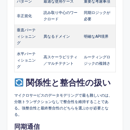
パターン
最適な使用ケース
重要な考慮事項
読み取り中心のワー
同期ロジックが
非正規化
クロード
必要
垂直パーテ
ィショニン
異なるドメイン
明確なAPI境界
グ
水平パーテ
高スケーラビリティ
ルーティングロ
ィショニン
／マルチテナント
ジックの複雑さ
グ
関係性と整合性の扱い
マイクロサービスのデータモデリングで最も難しいのは、
分散トランザクションなしで整合性を維持することであ
る。強整合性と最終整合性のどちらを選ぶかが必要とな
る。
同期通信