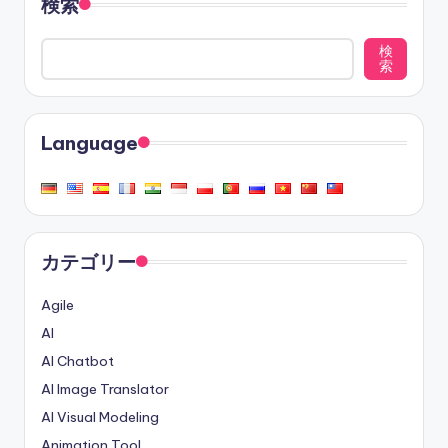
検索
検
索
Language
カテゴリー
Agile
AI
AI Chatbot
AI Image Translator
AI Visual Modeling
Animation Tool