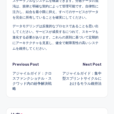
スケーラブルなシステムを構築できます。分散データの混
沌は、規律と明確な契約によって管理可能です。自律性に
注力し、結合を最小限に抑え、すべてのサービスがデータ
を完全に所有していることを確実にしてください。
データモデリングは反復的なプロセスであることを思い出
してください。サービスが成長するにつれて、スキーマも
進化する必要があります。これらの原則に基づいて定期的
にアーキテクチャを見直し、健全で耐障害性の高いシステ
ムを維持してください。
Post
Previous Post
Next Post
アジャイルガイド：クロ
アジャイルガイド：集中
navigation
スファンクショナル・ス
型スプリントサイクルに
クワッド内の紛争解決戦
おけるモラル維持法
略