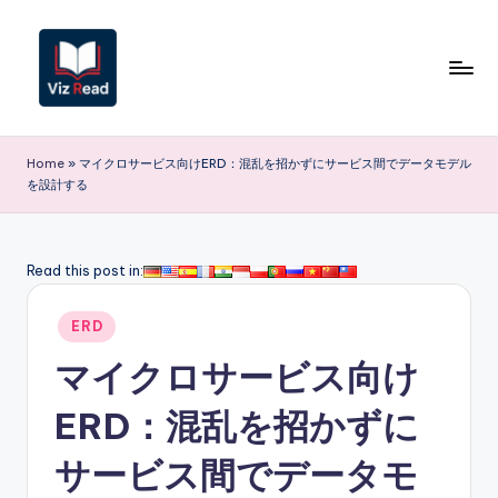
Skip
to
content
V
iz
Home
»
マイクロサービス向けERD：混乱を招かずにサービス間でデータモデル
を設計する
R
e
a
Read this post in:
d
Posted
ERD
J
in
マイクロサービス向け
a
p
ERD：混乱を招かずに
a
サービス間でデータモ
n