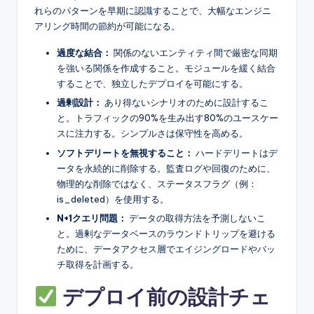
れらのパターンを早期に認識することで、大幅なエンジニ
アリング時間の節約が可能になる。
過度な結合：
関係のないエンティティ間で厳密な同期
を強いる関係を作成すること。モジュールを緩く結合
することで、独立したデプロイを可能にする。
過剰設計：
あり得ないシナリオのために設計するこ
と。トラフィックの90%を生み出す80%のユースケー
スに注力する。シンプルさは保守性を高める。
ソフトデリートを無視すること：
ハードデリートはデ
ータを永続的に削除する。監査ログや回復のために、
物理的な削除ではなく、ステータスフラグ（例：
is_deleted）を使用する。
N+1クエリ問題：
データの取得方法を予測しないこ
と。過剰なデータベースのラウンドトリップを避ける
ために、データアクセス層でエイジングロードやバッ
チ取得を計画する。
デプロイ前の設計チェ