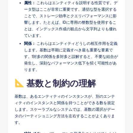
属性：
これらはエンティティを説明する性質です。デ
s
ータ型はここが非常に重要です。適切な型を選択する
ことで、ストレージ効率とクエリパフォーマンスに影
響します。たとえば、IDに専用の整数型を使用するこ
とは、インデックス作成の観点から文字列よりも優れ
ています。
関係：
これらはエンティティどうしの相互作用を定義
します。基数は早期に定義すべき最も重要な要素で
す。1対多の関係を多対多と誤解すると、不要な結合が
発生し、深刻なパフォーマンス低下を招く可能性があ
ります。
基数と制約の理解
基数は、あるエンティティのインスタンスが、別のエンテ
ィティのインスタンスと関係を持つことができる数を規定
します。スケーラブルなシステムでは、基数の選択がデー
タのパーティショニング方法を左右することがよくありま
す。