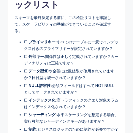
ックリスト
スキーマを最終決定する前に、この検証リストを確認し
て、スケーラビリティの準備ができていることを確認す
る。
☐
プライマリキー:
すべてのテーブルに一意でインデッ
クス付きのプライマリキーが設定されていますか？
☐
外部キー:
関係性は正しく定義されていますか？カー
ディナリティは正確ですか？
☐
データ型:
IDや金額には数値型が使用されています
か？日付型は統一されていますか？
☐
NULL許容性:
必須フィールドはすべて NOT NULL
としてマークされていますか？
☐
インデックス化:
高トラフィックのクエリ対象カラム
はインデックス化されていますか？
☐
シャーディング:
水平スケーリングを想定する場合、
実行可能なシャーディングキーがありますか？
☐
制約:
ビジネスロジックのために制約が必要ですか？