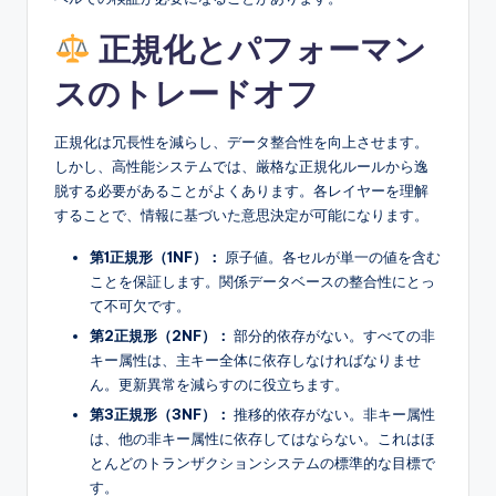
正規化とパフォーマン
スのトレードオフ
正規化は冗長性を減らし、データ整合性を向上させます。
しかし、高性能システムでは、厳格な正規化ルールから逸
脱する必要があることがよくあります。各レイヤーを理解
することで、情報に基づいた意思決定が可能になります。
第1正規形（1NF）：
原子値。各セルが単一の値を含む
ことを保証します。関係データベースの整合性にとっ
て不可欠です。
第2正規形（2NF）：
部分的依存がない。すべての非
キー属性は、主キー全体に依存しなければなりませ
ん。更新異常を減らすのに役立ちます。
第3正規形（3NF）：
推移的依存がない。非キー属性
は、他の非キー属性に依存してはならない。これはほ
とんどのトランザクションシステムの標準的な目標で
す。