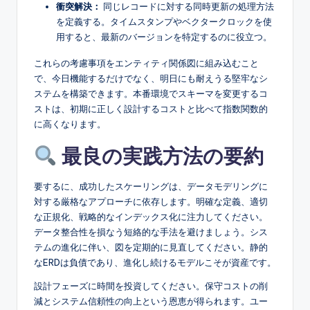
衝突解決：
同じレコードに対する同時更新の処理方法
を定義する。タイムスタンプやベクタークロックを使
用すると、最新のバージョンを特定するのに役立つ。
これらの考慮事項をエンティティ関係図に組み込むこと
で、今日機能するだけでなく、明日にも耐えうる堅牢なシ
ステムを構築できます。本番環境でスキーマを変更するコ
ストは、初期に正しく設計するコストと比べて指数関数的
に高くなります。
最良の実践方法の要約
要するに、成功したスケーリングは、データモデリングに
対する厳格なアプローチに依存します。明確な定義、適切
な正規化、戦略的なインデックス化に注力してください。
データ整合性を損なう短絡的な手法を避けましょう。シス
テムの進化に伴い、図を定期的に見直してください。静的
なERDは負債であり、進化し続けるモデルこそが資産です。
設計フェーズに時間を投資してください。保守コストの削
減とシステム信頼性の向上という恩恵が得られます。ユー