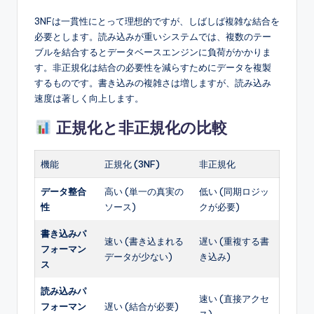
3NFは一貫性にとって理想的ですが、しばしば複雑な結合を
必要とします。読み込みが重いシステムでは、複数のテー
ブルを結合するとデータベースエンジンに負荷がかかりま
す。非正規化は結合の必要性を減らすためにデータを複製
するものです。書き込みの複雑さは増しますが、読み込み
速度は著しく向上します。
正規化と非正規化の比較
機能
正規化 (3NF)
非正規化
データ整合
高い (単一の真実の
低い (同期ロジッ
性
ソース)
クが必要)
書き込みパ
速い (書き込まれる
遅い (重複する書
フォーマン
データが少ない)
き込み)
ス
読み込みパ
速い (直接アクセ
フォーマン
遅い (結合が必要)