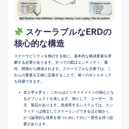
e
&
D
スケーラブルなERDの
i
g
核心的な構造
it
スケーラビリティを検討する前に、基本的な構成要素を理
a
解する必要があります。すべての図はエンティティ、属
l
性、関係から構成されます。スケーラブルな文脈では、こ
れらの要素を正確に定義することで、後々のボトルネック
I
を回避できます。
n
エンティティ：
これらはビジネスドメインの核心とな
si
るオブジェクトを表します。例として、ユーザー、注
文、製品があります。急成長するシステムでは、エン
g
ティティは独立してスケーリングできるほど細かく、
h
かつ論理的な境界を保つために十分に一貫性を持つ必
要があります。
t