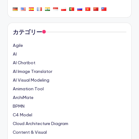
カテゴリー
Agile
AI
AI Chatbot
AI Image Translator
AI Visual Modeling
Animation Tool
ArchiMate
BPMN
C4 Model
Cloud Architecture Diagram
Content & Visual