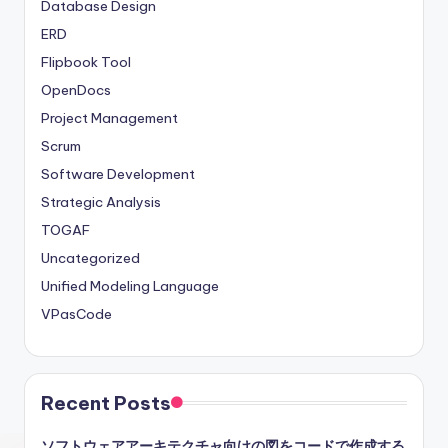
Database Design
ERD
Flipbook Tool
OpenDocs
Project Management
Scrum
Software Development
Strategic Analysis
TOGAF
Uncategorized
Unified Modeling Language
VPasCode
Recent Posts
ソフトウェアアーキテクチャ向けの図をコードで作成する