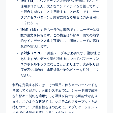
1対1（1:1）：
パフォーマンス最適化のためにほとんど
使用されません。大きなエンティティを分割してロッ
ク競合を減らすことを意味することが多いです。デー
タアクセスパターンが厳密に異なる場合にのみ使用し
てください。
1対多（1:N）：
最も一般的な関係です。ユーザーは複
数の注文を持ちます。この構造は外部キー側での効率
的なインデックス化を可能にし、関連レコードの高速
取得を実現します。
多対多（M:N）：
結合テーブルが必要です。柔軟性は
ありますが、データ量が増えるにつれてパフォーマン
スのボトルネックになることがあります。読み取り頻
度が高い場合は、非正規化や物化ビューを検討してく
ださい。
制約を定義する際には、その適用に伴うオーバーヘッドを
考慮してください。分散システムでは、シャード間で厳格
な外部キー制約を適用すると遅延が発生する可能性があり
ます。このような状況では、システムのスループットを維
持しつつデータ整合性を保つために、アプリケーションレ
ベルでの検証が必要になることがあります。