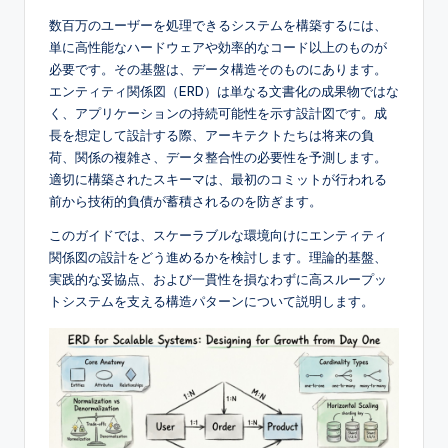
e
数百万のユーザーを処理できるシステムを構築するには、
単に高性能なハードウェアや効率的なコード以上のものが
s
必要です。その基盤は、データ構造そのものにあります。
e
エンティティ関係図（ERD）は単なる文書化の成果物ではな
く、アプリケーションの持続可能性を示す設計図です。成
-
長を想定して設計する際、アーキテクトたちは将来の負
A
荷、関係の複雑さ、データ整合性の必要性を予測します。
適切に構築されたスキーマは、最初のコミットが行われる
I,
前から技術的負債が蓄積されるのを防ぎます。
S
このガイドでは、スケーラブルな環境向けにエンティティ
o
関係図の設計をどう進めるかを検討します。理論的基盤、
実践的な妥協点、および一貫性を損なわずに高スループッ
f
トシステムを支える構造パターンについて説明します。
t
w
a
r