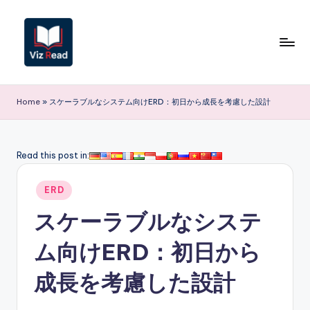
Skip
to
content
V
iz
Home
»
スケーラブルなシステム向けERD：初日から成長を考慮した設計
R
e
Read this post in:
a
Posted
d
ERD
in
J
スケーラブルなシステ
a
ム向けERD：初日から
p
成長を考慮した設計
a
n