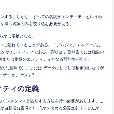
ャンする。しかし、すべての名詞がエンティティというわ
子を持つ名詞のみを絞り込む必要がある。
らかに候補となる。
中に隠れていることがある。
「プロジェクトをチームに
ーム
がエンティティである。
割り当て
割り当てには独自の
性または別個のエンティティとなる可能性がある。
般的な意味で）、または
データ
はしばしば抽象的になりが
ーザー
か、
ゲスト
?
ィティの定義
のインスタンスと区別する方法を持つ必要があります。こ
が自動増分番号かUUIDかを決める必要はありませんが、