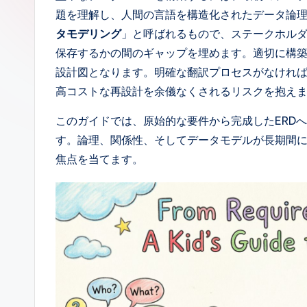
p
題を理解し、人間の言語を構造化されたデータ論
a
タモデリング
」と呼ばれるもので、ステークホル
保存するかの間のギャップを埋めます。適切に構築
n
設計図となります。明確な翻訳プロセスがなけれ
e
高コストな再設計を余儀なくされるリスクを抱え
s
このガイドでは、原始的な要件から完成したERD
す。論理、関係性、そしてデータモデルが長期間
e
焦点を当てます。
-
A
I,
S
o