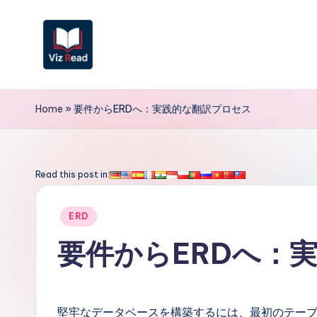
Skip
to
content
V
iz
Home
»
要件からERDへ：実践的な翻訳プロセス
R
e
Read this post in:
a
Posted
ERD
d
in
要件からERDへ：
J
a
堅牢なデータベースを構築するには、最初のテー