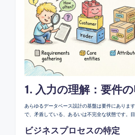
ft
w
a
r
e
&
D
1. 入力の理解：要件
i
g
あらゆるデータベース設計の基盤は要件にありま
で、矛盾している、あるいは不完全な状態です。
it
ビジネスプロセスの特定
a