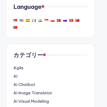
Language
カテゴリー
Agile
AI
AI Chatbot
AI Image Translator
AI Visual Modeling