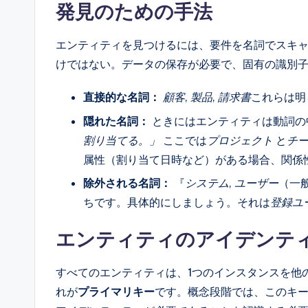
発見のための手法
エンティティを見つけるには、要件を名詞でスキ
けではない。データの保存が必要で、固有の識別
直接的な名詞：
顧客
,
製品
,
請求書
これらは明
隠れた名詞：
ときにはエンティティは動詞の
割り当てる。」
ここでは
プロジェクト
と
チ
属性（割り当て日時など）がある場合、関係
除外される名詞：
『
システム
,
ユーザー
（一
ちです。具体的にしましょう。それは
登録ユ
エンティティのアイデンテ
すべてのエンティティは、1つのインスタンスを他
れが
プライマリキー
です。概念段階では、このキー