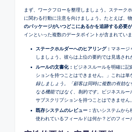
l
まず、ワークフローを整理しましょう。ステーク
に関わる行動に注意を向けましょう。たとえば、
I
のパッケージがいつどこにあるかを追跡する必要
n
インといった複数のデータポイントが含まれてい
si
ステークホルダーへのヒアリング：
マネージ
しましょう。彼らは上位の要約では見逃され
g
ルールの文書化：
ビジネスルールを明確に記
h
ションを持つことはできません。」これは単
t
録しましょう。「顧客は同時に複数の有効な
なる機能ではなく、制約です。
ビジネスルー
s
サブスクリプションを持つことはできません
既存システムのレビュー：
古いシステムから
使われているフィールドは何か？どのフィー