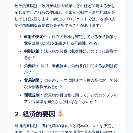
政治的要因は、政府が経済や産業にどれほど関与するかを
示します。これらの要因は、企業が活動する法的枠組みを
しばしば決定します。学生のプロジェクトでは、地域の規
制や国際的な貿易政策を分析することがあります。
政府の安定性：
現在の政権は安定しているか？頻繁な
変更は長期計画を混乱させる可能性がある。
税制政策：
法人税や関税は収益性にどのように影響す
るか？
労働法：
雇用、最低賃金、労働条件に関する規制は何
か？
貿易制限：
自分のテーマに関連する輸入品に対して関
税や割当枠があるか？
環境規制：
廃棄物や排出物に関して、どのコンプライ
アンス基準を満たさなければならないか？
2. 経済的要因
経済的要因は、潜在顧客の購買力と資本のコストを決定し
ます。これらはしばしばビジネス環境で最も変動しやすい