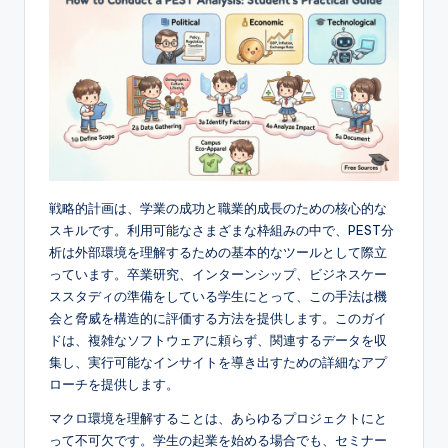
e
s
e
-
A
I,
戦略的計画は、学業の成功と職業的成長のための核心的な
S
スキルです。利用可能なさまざまな枠組みの中で、PEST分
析は外部環境を理解するための基本的なツールとして際立
o
っています。卒業研究、インターンシップ、ビジネスケー
f
ススタディの準備をしている学生にとって、この手法は機
会と脅威を構造的に評価する方法を提供します。このガイ
t
ドは、複雑なソフトウェアに頼らず、関連するデータを収
w
集し、実行可能なインサイトを導き出すための詳細なアプ
ローチを提供します。
a
r
マクロ環境を理解することは、あらゆるプロジェクトにと
って不可欠です。学生の起業を始める場合でも、セミナー