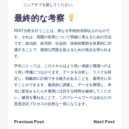
ニシアチブを探してください。
最終的な考察
PEST分析を行うことは、単なる学術的演習以上のもので
す。それは、周囲の世界について明確に考えるための方法
です。政治的、経済的、社会的、技術的要因を体系的に評
価することで、複雑な問題を捉えるための視点を得られま
す。
学生にとっては、このスキルはより良い成績と職場へのよ
り良い準備につながります。データを分析し、リスクを特
定し、戦略的に計画できる能力があることを、雇用主に示
すことができます。徹底的に調査し、データを整理し、本
当に変化をもたらす要因に注目する時間を確保してくださ
い。練習を重ねることで、このフレームワークはあなたの
意思決定プロセスの自然な一部になります。
Post
Previous Post
Next Post