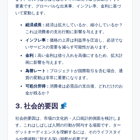
要素です。グローバルな出来事、インフレ率、金利に基づ
いて変動します。
経済成長：
経済は拡大しているか、縮小しているか？
これは消費者の支出行動に影響を与えます。
インフレ率：
価格の上昇は利益率を圧迫し、必須でな
いサービスの需要を減らす可能性があります。
金利：
高い金利は借り入れを高価にするため、拡大計
画に影響を与えます。
為替レート：
プロジェクトが国際取引を含む場合、通
貨の変動は非常に重要になります。
可処分所得：
消費者は必需品の支出後、どれだけのお
金が残るか？
3. 社会的要因
社会的要因は、市場の文化的・人口統計的側面を検討しま
す。これはしばしば人間の行動が関与する場面です。ター
ゲットオーディエンスを理解するには、そのライフスタイ
ルや価値観に対する深い洞察が必要です。