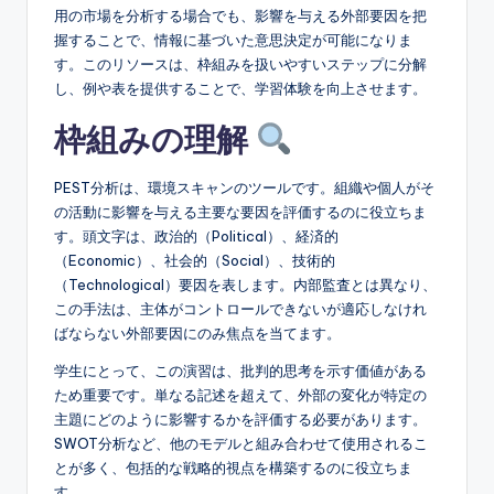
e
用の市場を分析する場合でも、影響を与える外部要因を把
&
握することで、情報に基づいた意思決定が可能になりま
す。このリソースは、枠組みを扱いやすいステップに分解
D
し、例や表を提供することで、学習体験を向上させます。
i
枠組みの理解
g
it
PEST分析は、環境スキャンのツールです。組織や個人がそ
の活動に影響を与える主要な要因を評価するのに役立ちま
a
す。頭文字は、政治的（Political）、経済的
l
（Economic）、社会的（Social）、技術的
（Technological）要因を表します。内部監査とは異なり、
I
この手法は、主体がコントロールできないが適応しなけれ
n
ばならない外部要因にのみ焦点を当てます。
si
学生にとって、この演習は、批判的思考を示す価値がある
ため重要です。単なる記述を超えて、外部の変化が特定の
g
主題にどのように影響するかを評価する必要があります。
h
SWOT分析など、他のモデルと組み合わせて使用されるこ
とが多く、包括的な戦略的視点を構築するのに役立ちま
t
す。