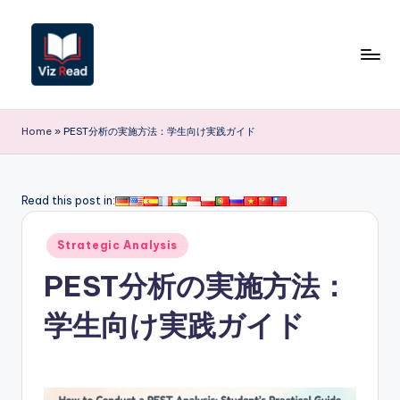
Skip
to
content
V
iz
Home
»
PEST分析の実施方法：学生向け実践ガイド
R
e
Read this post in:
a
Posted
d
Strategic Analysis
in
J
PEST分析の実施方法：
a
学生向け実践ガイド
p
a
n