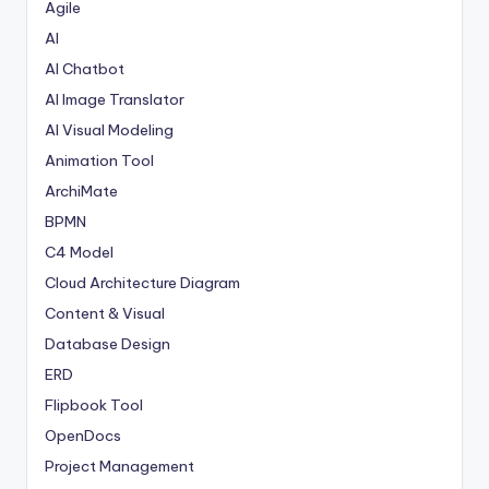
Agile
AI
AI Chatbot
AI Image Translator
AI Visual Modeling
Animation Tool
ArchiMate
BPMN
C4 Model
Cloud Architecture Diagram
Content & Visual
Database Design
ERD
Flipbook Tool
OpenDocs
Project Management