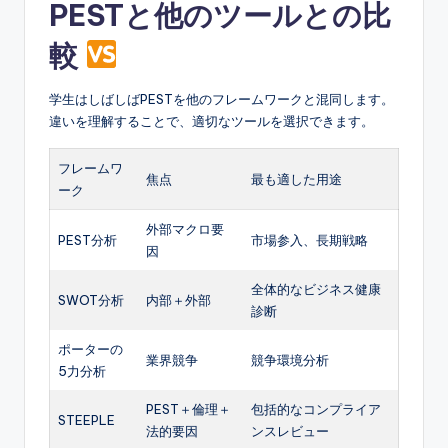
PESTと他のツールとの比
較
学生はしばしばPESTを他のフレームワークと混同します。
違いを理解することで、適切なツールを選択できます。
フレームワ
焦点
最も適した用途
ーク
外部マクロ要
PEST分析
市場参入、長期戦略
因
全体的なビジネス健康
SWOT分析
内部＋外部
診断
ポーターの
業界競争
競争環境分析
5力分析
PEST＋倫理＋
包括的なコンプライア
STEEPLE
法的要因
ンスレビュー