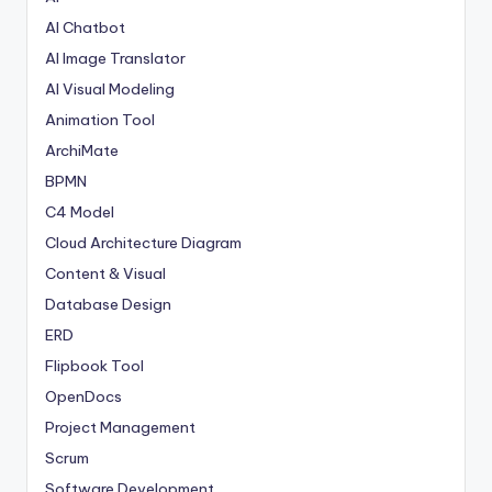
AI Chatbot
AI Image Translator
AI Visual Modeling
Animation Tool
ArchiMate
BPMN
C4 Model
Cloud Architecture Diagram
Content & Visual
Database Design
ERD
Flipbook Tool
OpenDocs
Project Management
Scrum
Software Development