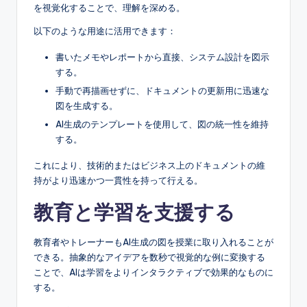
を視覚化することで、理解を深める。
s
以下のような用途に活用できます：
書いたメモやレポートから直接、システム設計を図示
する。
手動で再描画せずに、ドキュメントの更新用に迅速な
図を生成する。
AI生成のテンプレートを使用して、図の統一性を維持
する。
これにより、技術的またはビジネス上のドキュメントの維
持がより迅速かつ一貫性を持って行える。
教育と学習を支援する
教育者やトレーナーもAI生成の図を授業に取り入れることが
できる。抽象的なアイデアを数秒で視覚的な例に変換する
ことで、AIは学習をよりインタラクティブで効果的なものに
する。