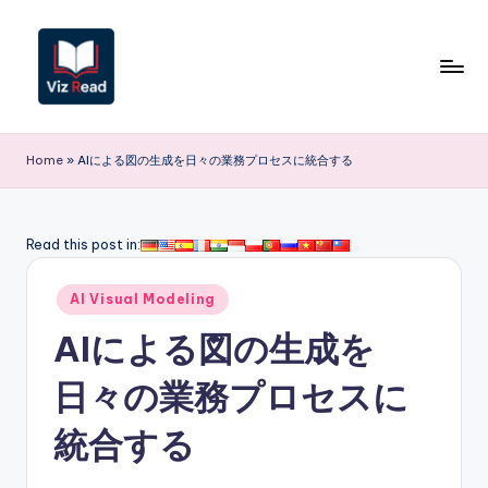
Skip
to
content
V
iz
Home
»
AIによる図の生成を日々の業務プロセスに統合する
R
e
Read this post in:
a
Posted
d
AI Visual Modeling
in
J
AIによる図の生成を
a
日々の業務プロセスに
p
統合する
a
n