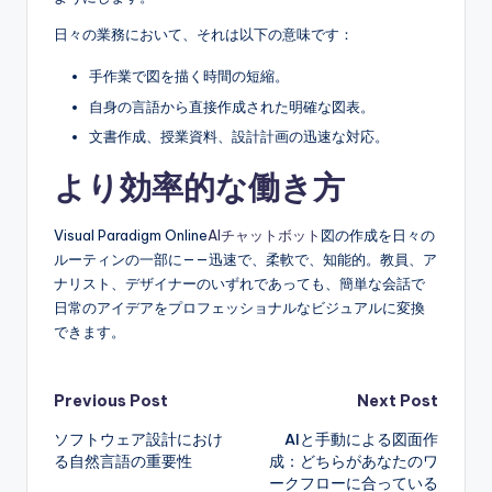
日々の業務において、それは以下の意味です：
手作業で図を描く時間の短縮。
自身の言語から直接作成された明確な図表。
文書作成、授業資料、設計計画の迅速な対応。
より効率的な働き方
Visual Paradigm Online
AIチャットボット
図の作成を日々の
ルーティンの一部に——迅速で、柔軟で、知能的。教員、ア
ナリスト、デザイナーのいずれであっても、簡単な会話で
日常のアイデアをプロフェッショナルなビジュアルに変換
できます。
Post
Previous Post
Next Post
ソフトウェア設計におけ
AIと手動による図面作
navigation
る自然言語の重要性
成：どちらがあなたのワ
ークフローに合っている