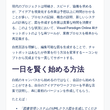
e
現代のプロジェクトは明確さ、スピード、協働を求める
が、アイデアを視覚化する作業は予想以上に時間がかかる
s
ことが多い。プロセスの記録、概念の説明、新しいシステ
e
ムの計画など、図を作成する作業は貴重な時間を消費す
る。このような状況において、Visual Paradigm Online AIチ
-
ャットボットのようなAIツールが、業務プロセスを根本から
A
再定義する。
I,
自然言語を理解し、編集可能な図を生成することで、チャ
ットボットはあなたが作業を行う方法を変革する——コンセ
S
プトから完成までを一貫してサポートする。
o
一日を賢く始める方法
f
t
白紙のキャンバスから始めるのではなく、会話から始める
ことができる。自分のアイデアやワークフローを平易な言
w
葉で説明し、AIに最初のバージョンを作成してもらう。
a
たとえば：
r
「図書管理システムのUMLクラス図を生成してくださ