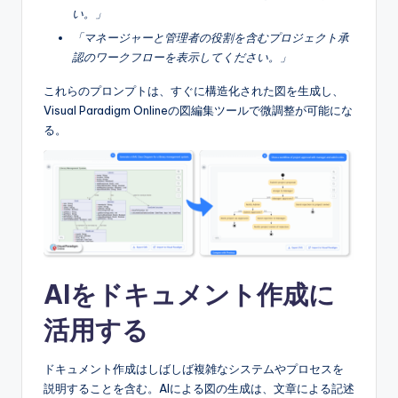
e
い。」
&
「マネージャーと管理者の役割を含むプロジェクト承
認のワークフローを表示してください。」
D
i
これらのプロンプトは、すぐに構造化された図を生成し、
Visual Paradigm Onlineの図編集ツールで微調整が可能にな
g
る。
it
a
l
I
n
AIをドキュメント作成に
si
活用する
g
h
ドキュメント作成はしばしば複雑なシステムやプロセスを
t
説明することを含む。AIによる図の生成は、文章による記述