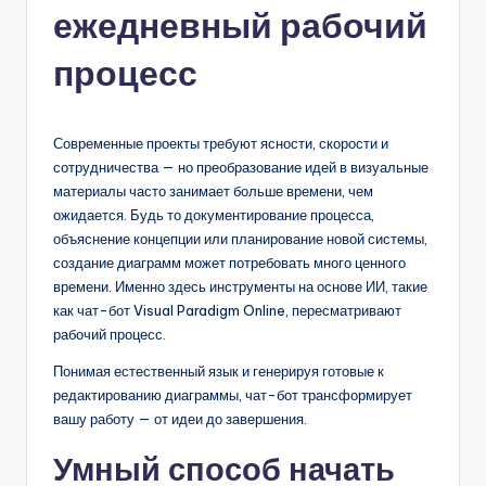
ежедневный рабочий
n
-
процесс
A
I,
Современные проекты требуют ясности, скорости и
S
сотрудничества — но преобразование идей в визуальные
материалы часто занимает больше времени, чем
o
ожидается. Будь то документирование процесса,
f
объяснение концепции или планирование новой системы,
создание диаграмм может потребовать много ценного
t
времени. Именно здесь инструменты на основе ИИ, такие
w
как чат-бот Visual Paradigm Online, пересматривают
рабочий процесс.
a
Понимая естественный язык и генерируя готовые к
r
редактированию диаграммы, чат-бот трансформирует
e
вашу работу — от идеи до завершения.
&
Умный способ начать