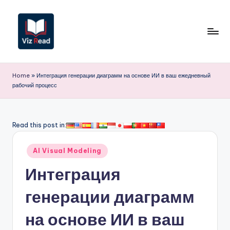
Перейти
к
содержимому
V
iz
Home
»
Интеграция генерации диаграмм на основе ИИ в ваш ежедневный
рабочий процесс
R
e
a
Read this post in:
d
Опубликовано
AI Visual Modeling
R
в
Интеграция
u
s
генерации диаграмм
si
на основе ИИ в ваш
a