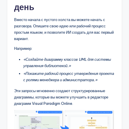
D
день
i
Вместо начала с пустого холста вы можете начать с
g
разговора. Опишите свою идею или рабочий процесс
it
простым языком, и позволите ИИ создать для вас первый
вариант.
a
l
Например:
I
«Создайте диаграмму классов UML для системы
управления библиотекой.»
n
«Покажите рабочий процесс утверждения проекта
si
с ролями менеджера и администратора.»
g
Эти запросы мгновенно создают структурированные
h
диаграммы, которые вы можете улучшить в редакторе
диаграмм Visual Paradigm Online.
t
s