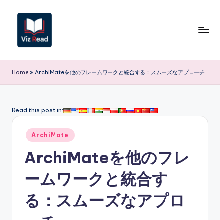
Skip
to
content
V
iz
Home
»
ArchiMateを他のフレームワークと統合する：スムーズなアプローチ
R
e
Read this post in:
a
Posted
d
ArchiMate
in
J
ArchiMateを他のフレ
a
ームワークと統合す
p
る：スムーズなアプロ
a
n