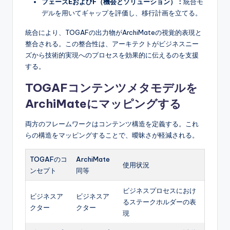
フェーズEおよびF（機会とソリューション）：
統合モ
デルを用いてギャップを評価し、移行計画を立てる。
統合により、TOGAFの出力物がArchiMateの視覚的表現と
整合される。この整合性は、アーキテクトがビジネスニー
ズから技術的実現へのプロセスを効果的に伝えるのを支援
する。
TOGAFコンテンツメタモデルを
ArchiMateにマッピングする
両方のフレームワークはコンテンツ構造を定義する。これ
らの構造をマッピングすることで、曖昧さが軽減される。
TOGAFのコ
ArchiMate
使用状況
ンセプト
同等
ビジネスプロセスにおけ
ビジネスア
ビジネスア
るステークホルダーの表
クター
クター
現