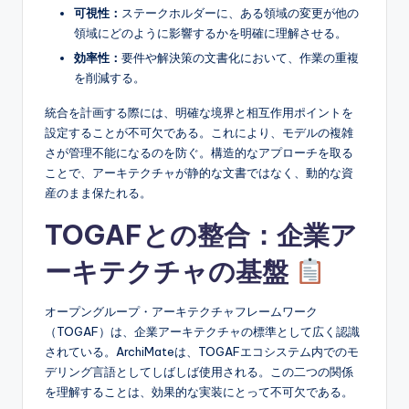
可視性：
ステークホルダーに、ある領域の変更が他の
s
領域にどのように影響するかを明確に理解させる。
効率性：
要件や解決策の文書化において、作業の重複
を削減する。
統合を計画する際には、明確な境界と相互作用ポイントを
設定することが不可欠である。これにより、モデルの複雑
さが管理不能になるのを防ぐ。構造的なアプローチを取る
ことで、アーキテクチャが静的な文書ではなく、動的な資
産のまま保たれる。
TOGAFとの整合：企業ア
ーキテクチャの基盤
オープングループ・アーキテクチャフレームワーク
（TOGAF）は、企業アーキテクチャの標準として広く認識
されている。ArchiMateは、TOGAFエコシステム内でのモ
デリング言語としてしばしば使用される。この二つの関係
を理解することは、効果的な実装にとって不可欠である。