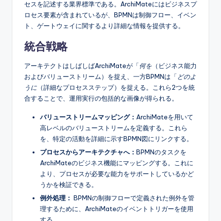
セスを記述する業界標準である。ArchiMateにはビジネスプ
ロセス要素が含まれているが、BPMNは制御フロー、イベン
ト、ゲートウェイに関するより詳細な情報を提供する。
統合戦略
アーキテクトはしばしばArchiMateが「
何を
（ビジネス能力
およびバリューストリーム）を捉え、一方BPMNは「
どのよ
うに
（詳細なプロセスステップ）を捉える。これら2つを統
合することで、運用実行の包括的な画像が得られる。
バリューストリームマッピング：
ArchiMateを用いて
高レベルのバリューストリームを定義する。これら
を、特定の活動を詳細に示すBPMN図にリンクする。
プロセスからアーキテクチャへ：
BPMNのタスクを
ArchiMateのビジネス機能にマッピングする。これに
より、プロセスが必要な能力をサポートしているかど
うかを検証できる。
例外処理：
BPMNの制御フローで定義された例外を管
理するために、ArchiMateのイベントトリガーを使用
する。