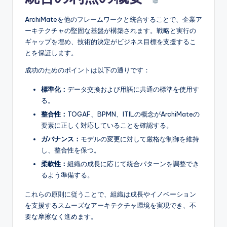
ArchiMateを他のフレームワークと統合することで、企業ア
ーキテクチャの堅固な基盤が構築されます。戦略と実行の
ギャップを埋め、技術的決定がビジネス目標を支援するこ
とを保証します。
成功のためのポイントは以下の通りです：
標準化：
データ交換および用語に共通の標準を使用す
る。
整合性：
TOGAF、BPMN、ITILの概念がArchiMateの
要素に正しく対応していることを確認する。
ガバナンス：
モデルの変更に対して厳格な制御を維持
し、整合性を保つ。
柔軟性：
組織の成長に応じて統合パターンを調整でき
るよう準備する。
これらの原則に従うことで、組織は成長やイノベーション
を支援するスムーズなアーキテクチャ環境を実現でき、不
要な摩擦なく進めます。