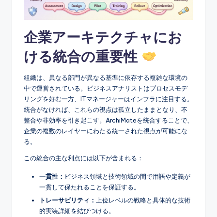
e
&
企業アーキテクチャにお
D
i
ける統合の重要性
g
組織は、異なる部門が異なる基準に依存する複雑な環境の
it
中で運営されている。ビジネスアナリストはプロセスモデ
a
リングを好む一方、ITマネージャーはインフラに注目する。
統合がなければ、これらの視点は孤立したままとなり、不
l
整合や非効率を引き起こす。ArchiMateを統合することで、
I
企業の複数のレイヤーにわたる統一された視点が可能にな
る。
n
この統合の主な利点には以下が含まれる：
si
一貫性：
ビジネス領域と技術領域の間で用語や定義が
g
一貫して保たれることを保証する。
h
トレーサビリティ：
上位レベルの戦略と具体的な技術
t
的実装詳細を結びつける。