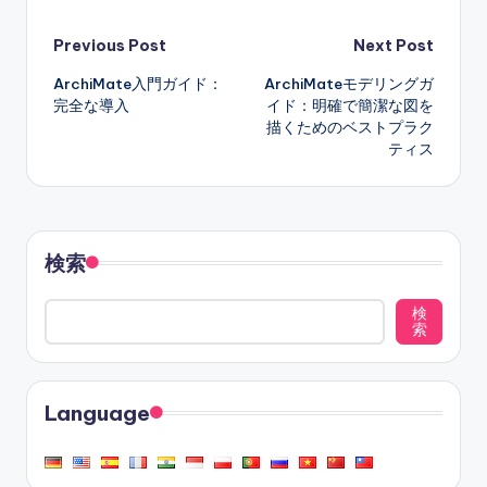
Post
Previous Post
Next Post
ArchiMate入門ガイド：
ArchiMateモデリングガ
navigation
完全な導入
イド：明確で簡潔な図を
描くためのベストプラク
ティス
検索
検
索
Language