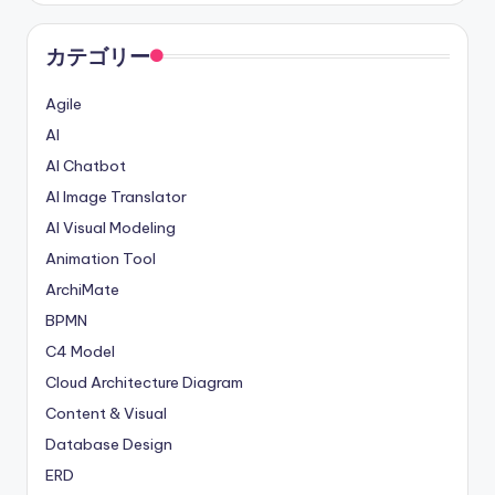
カテゴリー
Agile
AI
AI Chatbot
AI Image Translator
AI Visual Modeling
Animation Tool
ArchiMate
BPMN
C4 Model
Cloud Architecture Diagram
Content & Visual
Database Design
ERD