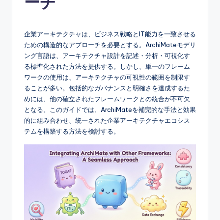
ーチ
e
s
企業アーキテクチャは、ビジネス戦略とIT能力を一致させる
e
ための構造的なアプローチを必要とする。ArchiMateモデリ
ング言語は、アーキテクチャ設計を記述・分析・可視化す
-
る標準化された方法を提供する。しかし、単一のフレーム
A
ワークの使用は、アーキテクチャの可視性の範囲を制限す
ることが多い。包括的なガバナンスと明確さを達成するた
I,
めには、他の確立されたフレームワークとの統合が不可欠
S
となる。このガイドでは、ArchiMateを補完的な手法と効果
的に組み合わせ、統一された企業アーキテクチャエコシス
o
テムを構築する方法を検討する。
f
t
w
a
r