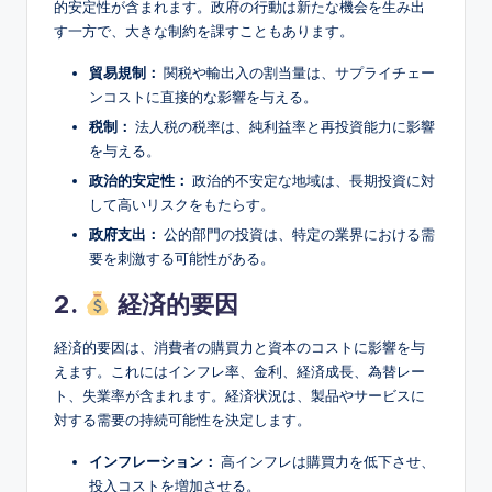
的安定性が含まれます。政府の行動は新たな機会を生み出
す一方で、大きな制約を課すこともあります。
貿易規制：
関税や輸出入の割当量は、サプライチェー
ンコストに直接的な影響を与える。
税制：
法人税の税率は、純利益率と再投資能力に影響
を与える。
政治的安定性：
政治的不安定な地域は、長期投資に対
して高いリスクをもたらす。
政府支出：
公的部門の投資は、特定の業界における需
要を刺激する可能性がある。
2.
経済的要因
経済的要因は、消費者の購買力と資本のコストに影響を与
えます。これにはインフレ率、金利、経済成長、為替レー
ト、失業率が含まれます。経済状況は、製品やサービスに
対する需要の持続可能性を決定します。
インフレーション：
高インフレは購買力を低下させ、
投入コストを増加させる。