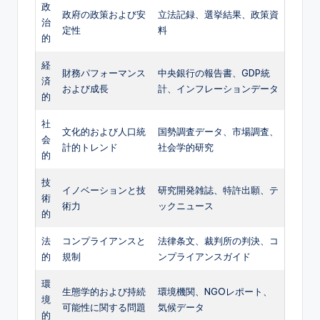
政
政府の政策および安
立法記録、選挙結果、政策資
治
定性
料
的
経
財務パフォーマンス
中央銀行の報告書、GDP統
済
および成長
計、インフレーションデータ
的
社
文化的および人口統
国勢調査データ、市場調査、
会
計的トレンド
社会学的研究
的
技
イノベーションと技
研究開発雑誌、特許出願、テ
術
術力
ックニュース
的
法
コンプライアンスと
法律条文、裁判所の判決、コ
的
規制
ンプライアンスガイド
環
生態学的および持続
環境機関、NGOレポート、
境
可能性に関する問題
気候データ
的