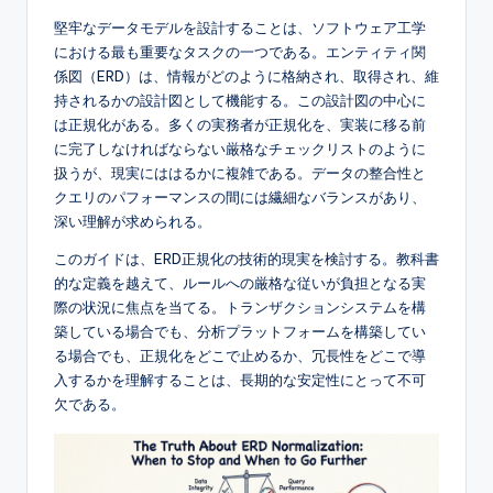
e
堅牢なデータモデルを設計することは、ソフトウェア工学
における最も重要なタスクの一つである。エンティティ関
s
係図（ERD）は、情報がどのように格納され、取得され、維
e
持されるかの設計図として機能する。この設計図の中心に
は正規化がある。多くの実務者が正規化を、実装に移る前
-
に完了しなければならない厳格なチェックリストのように
A
扱うが、現実にははるかに複雑である。データの整合性と
クエリのパフォーマンスの間には繊細なバランスがあり、
I,
深い理解が求められる。
S
このガイドは、ERD正規化の技術的現実を検討する。教科書
o
的な定義を越えて、ルールへの厳格な従いが負担となる実
際の状況に焦点を当てる。トランザクションシステムを構
f
築している場合でも、分析プラットフォームを構築してい
t
る場合でも、正規化をどこで止めるか、冗長性をどこで導
入するかを理解することは、長期的な安定性にとって不可
w
欠である。
a
r