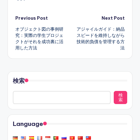
Post
Previous Post
Next Post
オブジェクト図の事例研
アジャイルガイド：納品
navigation
究：実際の学生プロジェ
スピードを維持しながら
クトがそれを成功裏に活
技術的負債を管理する方
用した方法
法
検索
検
索
Language