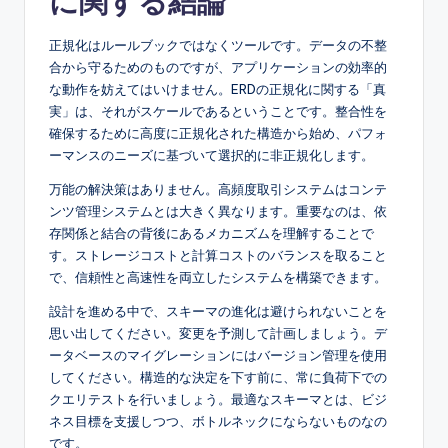
に関する結論
正規化はルールブックではなくツールです。データの不整
合から守るためのものですが、アプリケーションの効率的
な動作を妨えてはいけません。ERDの正規化に関する「真
実」は、それがスケールであるということです。整合性を
確保するために高度に正規化された構造から始め、パフォ
ーマンスのニーズに基づいて選択的に非正規化します。
万能の解決策はありません。高頻度取引システムはコンテ
ンツ管理システムとは大きく異なります。重要なのは、依
存関係と結合の背後にあるメカニズムを理解することで
す。ストレージコストと計算コストのバランスを取ること
で、信頼性と高速性を両立したシステムを構築できます。
設計を進める中で、スキーマの進化は避けられないことを
思い出してください。変更を予測して計画しましょう。デ
ータベースのマイグレーションにはバージョン管理を使用
してください。構造的な決定を下す前に、常に負荷下での
クエリテストを行いましょう。最適なスキーマとは、ビジ
ネス目標を支援しつつ、ボトルネックにならないものなの
です。