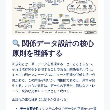
e
&
D
i
g
関係データ設計の核心
it
a
原則を理解する
l
正規化とは、単にデータを整理することにとどまらない。
I
それは依存関係を管理することである。関係モデルでは、
n
すべての列がそのテーブルの主キーと明確な関係を持つ必
要がある。この関係が弱いか、間接的であると、異常が発
si
生する。これらの異常は、データの不整合、無駄なストレ
g
ージ、複雑な更新ロジックとして現れる。
h
正規化の主な目的には以下が含まれる：
t
データ整合性：
システム全体でデータが正確かつ一貫