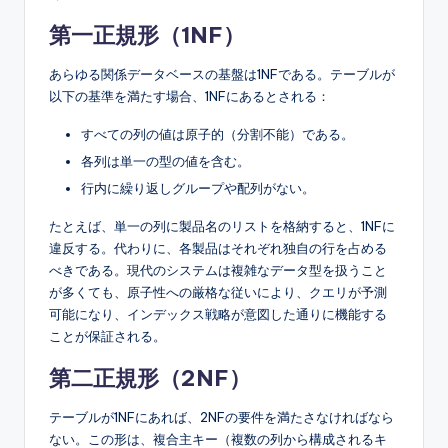
第一正規形（1NF）
あらゆる関係データベースの基盤は1NFである。テーブルが
以下の基準を満たす場合、1NFにあるとされる：
すべての列の値は原子的（分割不能）である。
各列は単一の型の値を含む。
行内に繰り返しグループや配列がない。
たとえば、単一の列に製品名のリストを格納すると、1NFに
違反する。代わりに、各製品はそれぞれ独自の行を占める
べきである。現代のシステムは複雑なデータ型を扱うこと
が多くても、原子性への厳格な従いにより、クエリが予測
可能になり、インデックス戦略が意図した通りに機能する
ことが保証される。
第二正規形（2NF）
テーブルが1NFにあれば、2NFの要件を満たさなければなら
ない。この形は、複合主キー（複数の列から構成されるキ