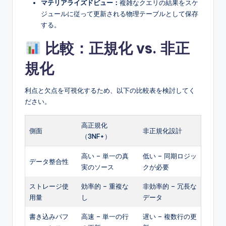
マテリアライズドビュー：
複雑なクエリの結果をスケ
ジュールに従って更新される物理テーブルとして保存
する。
比較：正規化 vs. 非正
規化
利点と欠点を可視化するため、以下の比較表を検討してく
ださい。
高正規化
側面
非正規化設計
（3NF+）
高い – 単一の真
低い – 同期ロジッ
データ整合性
実のソース
クが必要
ストレージ使
効率的 – 重複な
非効率的 – 冗長な
用量
し
データ
書き込みパフ
高速 – 単一の行
遅い – 複数行の更