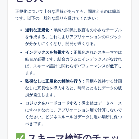
正規化について十分な理解があっても、間違えるのは簡単
です。以下の一般的な誤りを避けてください：
過剰な正規化：
単純な関係に数百もの小さなテーブル
を作成する。これによりアプリケーションのロジック
が分かりにくくなり、開発が遅くなる。
インデックスを無視する：
正規化されたスキーマでは
結合が必要です。結合カラムにインデックスがなけれ
ば、スキーマ設計に関わらずパフォーマンスが低下し
ます。
監視なしに正規化の解除を行う：
同期を維持する計画
なしに冗長性を導入すると、時間とともにデータの破
損が発生します。
ロジックをハードコードする：
導出値はデータベース
にすべきなのに、アプリケーション層で計算しないで
ください。ビジネスルールはデータに近い場所に保つ
べきです。
スキーマ検証のチェッ