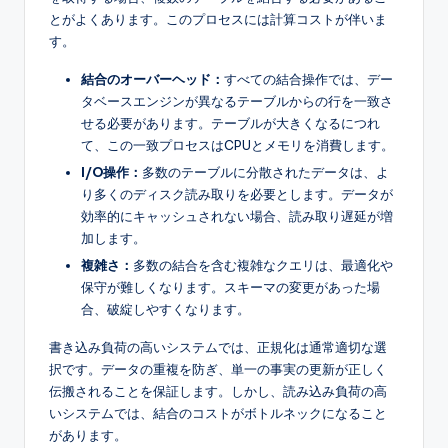
とがよくあります。このプロセスには計算コストが伴いま
す。
結合のオーバーヘッド：
すべての結合操作では、デー
タベースエンジンが異なるテーブルからの行を一致さ
せる必要があります。テーブルが大きくなるにつれ
て、この一致プロセスはCPUとメモリを消費します。
I/O操作：
多数のテーブルに分散されたデータは、よ
り多くのディスク読み取りを必要とします。データが
効率的にキャッシュされない場合、読み取り遅延が増
加します。
複雑さ：
多数の結合を含む複雑なクエリは、最適化や
保守が難しくなります。スキーマの変更があった場
合、破綻しやすくなります。
書き込み負荷の高いシステムでは、正規化は通常適切な選
択です。データの重複を防ぎ、単一の事実の更新が正しく
伝搬されることを保証します。しかし、読み込み負荷の高
いシステムでは、結合のコストがボトルネックになること
があります。