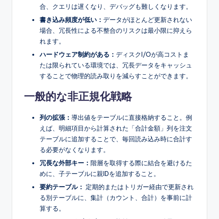
合、クエリは遅くなり、デバッグも難しくなります。
書き込み頻度が低い：
データがほとんど更新されない
場合、冗長性による不整合のリスクは最小限に抑えら
れます。
ハードウェア制約がある：
ディスクI/Oが高コストま
たは限られている環境では、冗長データをキャッシュ
することで物理的読み取りを減らすことができます。
一般的な非正規化戦略
列の拡張：
導出値をテーブルに直接格納すること。例
えば、明細項目から計算された「合計金額」列を注文
テーブルに追加することで、毎回読み込み時に合計す
る必要がなくなります。
冗長な外部キー：
階層を取得する際に結合を避けるた
めに、子テーブルに親IDを追加すること。
要約テーブル：
定期的またはトリガー経由で更新され
る別テーブルに、集計（カウント、合計）を事前に計
算する。