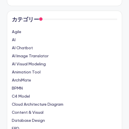
カテゴリー
Agile
AI
AI Chatbot
AI Image Translator
AI Visual Modeling
Animation Tool
ArchiMate
BPMN
C4 Model
Cloud Architecture Diagram
Content & Visual
Database Design
ERD