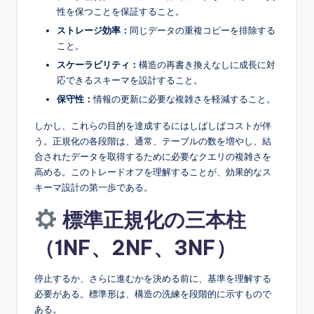
性を保つことを保証すること。
s
ストレージ効率：
同じデータの重複コピーを排除する
こと。
スケーラビリティ：
構造の再書き換えなしに成長に対
応できるスキーマを設計すること。
保守性：
情報の更新に必要な複雑さを軽減すること。
しかし、これらの目的を達成するにはしばしばコストが伴
う。正規化の各段階は、通常、テーブルの数を増やし、結
合されたデータを取得するために必要なクエリの複雑さを
高める。このトレードオフを理解することが、効果的なス
キーマ設計の第一歩である。
標準正規化の三本柱
（1NF、2NF、3NF）
停止するか、さらに進むかを決める前に、基準を理解する
必要がある。標準形は、構造の洗練を段階的に示すもので
ある。