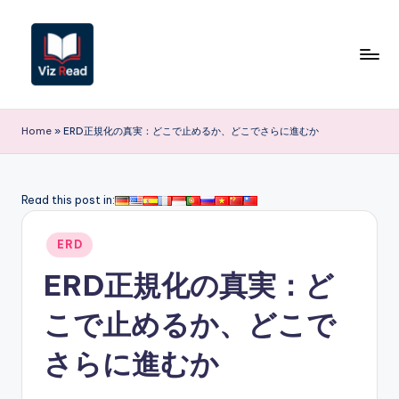
Skip
to
content
V
iz
Home
»
ERD正規化の真実：どこで止めるか、どこでさらに進むか
R
e
Read this post in:
a
Posted
d
ERD
in
J
ERD正規化の真実：ど
a
こで止めるか、どこで
p
さらに進むか
a
n