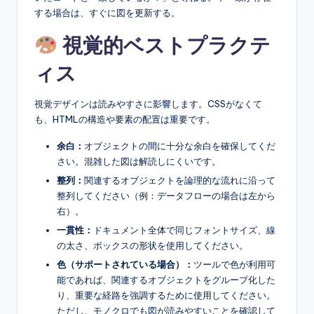
する場合は、すぐに図を更新する。
視覚的ベストプラクテ
ィス
視覚デザインは読みやすさに影響します。CSSがなくて
も、HTMLの構造や要素の配置は重要です。
余白：
オブジェクトの間に十分な余白を確保してくだ
さい。混雑した図は解読しにくいです。
整列：
関連するオブジェクトを論理的な流れに沿って
整列してください（例：データフローの場合は左から
右）。
一貫性：
ドキュメント全体で同じフォントサイズ、線
の太さ、ボックスの形状を使用してください。
色（サポートされている場合）：
ツールで色が利用可
能であれば、関連するオブジェクトをグループ化した
り、重要な経路を強調するために使用してください。
ただし、モノクロでも図が読みやすいことを確認して