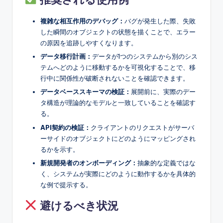
複雑な相互作用のデバッグ：
バグが発生した際、失敗
した瞬間のオブジェクトの状態を描くことで、エラー
の原因を追跡しやすくなります。
データ移行計画：
データが1つのシステムから別のシス
テムへどのように移動するかを可視化することで、移
行中に関係性が破断されないことを確認できます。
データベーススキーマの検証：
展開前に、実際のデー
タ構造が理論的なモデルと一致していることを確認す
る。
API契約の検証：
クライアントのリクエストがサーバ
ーサイドのオブジェクトにどのようにマッピングされ
るかを示す。
新規開発者のオンボーディング：
抽象的な定義ではな
く、システムが実際にどのように動作するかを具体的
な例で提示する。
避けるべき状況