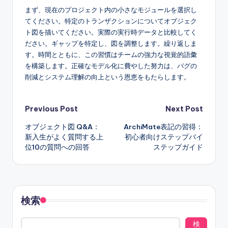
まず、現在のプロジェクト内の小さなモジュールを選択し
てください。特定のトランザクションについてオブジェク
ト図を描いてください。実際の実行時データと比較してく
ださい。ギャップを特定し、図を調整します。繰り返しま
す。時間とともに、この習慣はチームの強力な視覚的語彙
を構築します。正確なモデル化に費やした努力は、バグの
削減とシステム理解の向上という恩恵をもたらします。
Post
Previous Post
Next Post
オブジェクト図 Q&A：
ArchiMate表記の習得：
navigation
新入生がよく質問する上
初心者向けステップバイ
位10の質問への回答
ステップガイド
検索
検