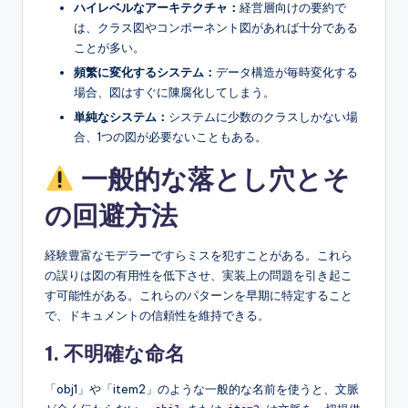
ハイレベルなアーキテクチャ：
経営層向けの要約で
は、クラス図やコンポーネント図があれば十分である
ことが多い。
頻繁に変化するシステム：
データ構造が毎時変化する
場合、図はすぐに陳腐化してしまう。
単純なシステム：
システムに少数のクラスしかない場
合、1つの図が必要ないこともある。
一般的な落とし穴とそ
の回避方法
経験豊富なモデラーですらミスを犯すことがある。これら
の誤りは図の有用性を低下させ、実装上の問題を引き起こ
す可能性がある。これらのパターンを早期に特定すること
で、ドキュメントの信頼性を維持できる。
1. 不明確な命名
「obj1」や「item2」のような一般的な名前を使うと、文脈