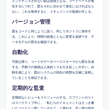
メンテナンスされない図は負債となる。コードベースが進
化するにつれて、図もそれに合わせて進化しなければなら
ない。これを無視すると、ドキュメントの負債が生じる。
バージョン管理
図をコードと同じように扱う。同じリポジトリに保存す
る。これにより、時間の経過とともに変更を追跡でき、デ
ータモデルの変化を確認できる。
自動化
可能な限り、コードやデータベーススキーマから図を生成
する。手動での描画は人為的ミスを引き起こしやすい。自
動生成により、図がシステムの現在の状態を正確に反映し
ていることを保証できる。
定期的な監査
定期的なレビューをスケジュールする。スプリントのリト
ロスペクティブ中に、「私たちのドキュメントはさっき書
いたコードと一致しているか？」と尋ねる。不一致が存在