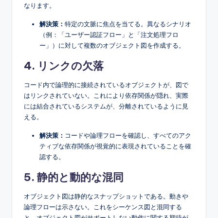
なります。
解決策：
特定の文脈に焦点を当てる。異なるシナリオ
（例：「ユーザー認証フロー」と「注文処理フロ
ー」）に対して複数のオブジェクト図を作成する。
4. リンクの欠落
コード内で論理的に接続されているオブジェクトが、図で
はリンクされていない。これにより依存関係が隠れ、実際
には結合されているシステムが、分離されているように見
える。
解決策：
コードや論理フローを確認し、すべてのアク
ティブな依存関係が視覚的に表現されていることを確
認する。
5. 静的と動的な混同
オブジェクト図は静的なスナップショットである。動きや
論理フローは示さない。これをシーケンス図と混同する
と、オブジェクト図がサポートしない動作に関する期待が