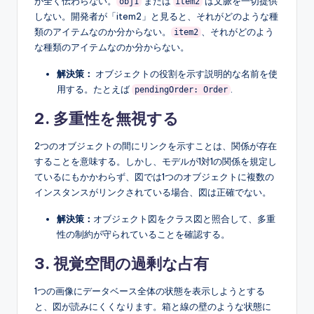
が全く伝わらない。
または
は文脈を一切提供
obj1
item2
しない。開発者が「item2」と見ると、それがどのような種
類のアイテムなのか分からない。
、それがどのよう
item2
な種類のアイテムなのか分からない。
解決策：
オブジェクトの役割を示す説明的な名前を使
用する。たとえば
.
pendingOrder: Order
2. 多重性を無視する
2つのオブジェクトの間にリンクを示すことは、関係が存在
することを意味する。しかし、モデルが1対1の関係を規定し
ているにもかかわらず、図では1つのオブジェクトに複数の
インスタンスがリンクされている場合、図は正確でない。
解決策：
オブジェクト図をクラス図と照合して、多重
性の制約が守られていることを確認する。
3. 視覚空間の過剰な占有
1つの画像にデータベース全体の状態を表示しようとする
と、図が読みにくくなります。箱と線の壁のような状態に