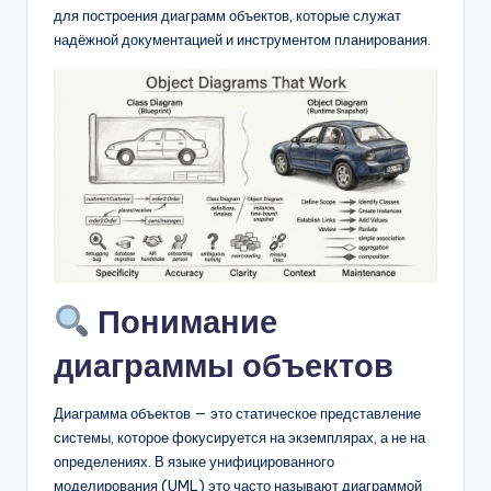
D
для построения диаграмм объектов, которые служат
i
надёжной документацией и инструментом планирования.
g
it
a
l
I
n
si
Понимание
g
диаграммы объектов
h
t
Диаграмма объектов — это статическое представление
s
системы, которое фокусируется на экземплярах, а не на
определениях. В языке унифицированного
моделирования (UML) это часто называют диаграммой