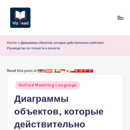
Перейти
к
содержимому
V
iz
Home
»
Диаграммы объектов, которые действительно работают:
Руководство по точности и ясности
R
e
a
Read this post in:
d
Опубликовано
Unified Modeling Language
R
в
Диаграммы
u
s
объектов, которые
si
действительно
a