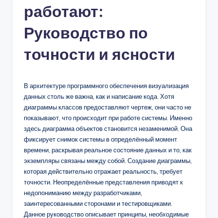
работают:
n
-
Руководство по
A
точности и ясности
I,
S
В архитектуре программного обеспечения визуализация
o
данных столь же важна, как и написание кода. Хотя
f
диаграммы классов предоставляют чертеж, они часто не
показывают, что происходит при работе системы. Именно
t
здесь диаграмма объектов становится незаменимой. Она
w
фиксирует снимок системы в определённый момент
времени, раскрывая реальное состояние данных и то, как
a
экземпляры связаны между собой. Создание диаграммы,
r
которая действительно отражает реальность, требует
точности. Неопределённые представления приводят к
e
недопониманию между разработчиками,
&
заинтересованными сторонами и тестировщиками.
Данное руководство описывает принципы, необходимые