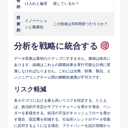
会
け入れと倫理
致しているか？
的
技
イノベーショ
術
この技術は5年間持つだろうか？
ンと陳腐化
的
分析を戦略に統合する
データ収集は最初のステップにすぎません。価値は統合に
あります。組織はこれらの調査結果を実行可能な計画に変
換しなければなりません。これには法務、財務、製品、エ
ンジニアリングチーム間の横断的連携が不可欠です。
リスク軽減
各カテゴリにおける最も高いリスクを特定する。たとえ
ば、政治的不安定がサプライチェーンを脅かす場合、ベン
ダーを多様化する。経済の不況がキャッシュフローを脅か
す場合、固定費を削減する。社会的トレンドがデータ収集
に反対するようになる場合、プライバシーを設計段階から