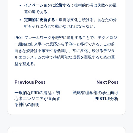
イノベーションに投資する：
技術的停滞は失敗への最
速の道である。
定期的に更新する：
環境は変化し続ける。あなたの分
析もそれに応じて動かなければならない。
PESTフレームワークを厳密に適用することで、テクノロジ
ー組織は出来事への反応から予測へと移行できる。この前
向きな姿勢は不確実性を低減し、常に変化し続けるデジタ
ルエコシステムの中で持続可能な成長を実現するための基
盤を整える。
Post
Previous Post
Next Post
一般的なERDの混乱：初
戦略管理学部の学生向け
navigation
心者エンジニアが直面す
PESTLE分析
る神話の解明