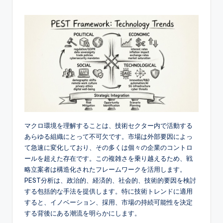
e
s
e
-
A
I,
S
マクロ環境を理解することは、技術セクター内で活動する
o
あらゆる組織にとって不可欠です。市場は外部要因によっ
f
て急速に変化しており、その多くは個々の企業のコントロ
ールを超えた存在です。この複雑さを乗り越えるため、戦
t
略立案者は構造化されたフレームワークを活用します。
w
PEST分析は、政治的、経済的、社会的、技術的要因を検討
する包括的な手法を提供します。特に技術トレンドに適用
a
すると、イノベーション、採用、市場の持続可能性を決定
r
する背後にある潮流を明らかにします。