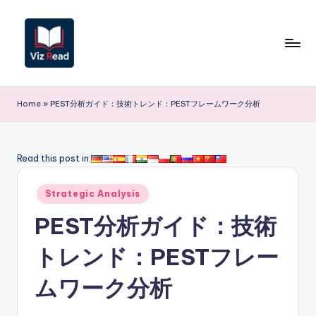
Skip
to
content
V
iz
Home
»
PEST分析ガイド：技術トレンド：PESTフレームワーク分析
R
e
Read this post in:
a
Posted
d
Strategic Analysis
in
J
PEST分析ガイド：技術
a
トレンド：PESTフレー
p
ムワーク分析
a
n