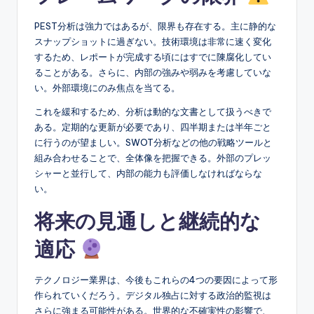
PEST分析は強力ではあるが、限界も存在する。主に静的な
スナップショットに過ぎない。技術環境は非常に速く変化
するため、レポートが完成する頃にはすでに陳腐化してい
ることがある。さらに、内部の強みや弱みを考慮していな
い。外部環境にのみ焦点を当てる。
これを緩和するため、分析は動的な文書として扱うべきで
ある。定期的な更新が必要であり、四半期または半年ごと
に行うのが望ましい。SWOT分析などの他の戦略ツールと
組み合わせることで、全体像を把握できる。外部のプレッ
シャーと並行して、内部の能力も評価しなければならな
い。
将来の見通しと継続的な
適応
テクノロジー業界は、今後もこれらの4つの要因によって形
作られていくだろう。デジタル独占に対する政治的監視は
さらに強まる可能性がある。世界的な不確実性の影響で、