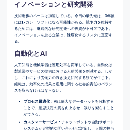
イノベーションと研究開発
技術進歩のペースは加速している。今日の最先端は、3年後
にはレガシーソフトになる可能性がある。競争力を維持す
るためには、継続的な研究開発への投資が不可欠である。
イノベーションを怠る企業は、陳腐化するリスクに直面す
る。
自動化とAI
人工知能と機械学習は運用効率を変革している。自動化は
製造業やサービス提供における人的労働を削減する。しか
し、これにより労働力の置き換えに関する疑問が生じる。
組織は、効率化の成果と雇用に関する社会的責任のバラン
スを取らなければならない。
プロセス最適化：
AIは膨大なデータセットを分析する
ことで、意思決定の質を向上させ、誤りを減らすこと
ができる。
カスタマーサービス：
チャットボットや自動サポート
システムが定型的な問い合わせに対応し、人間の担当