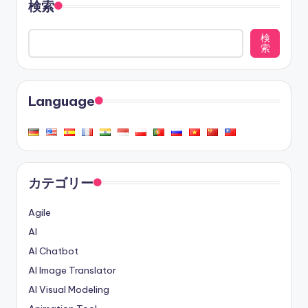
検索
検
索
Language
カテゴリー
Agile
AI
AI Chatbot
AI Image Translator
AI Visual Modeling