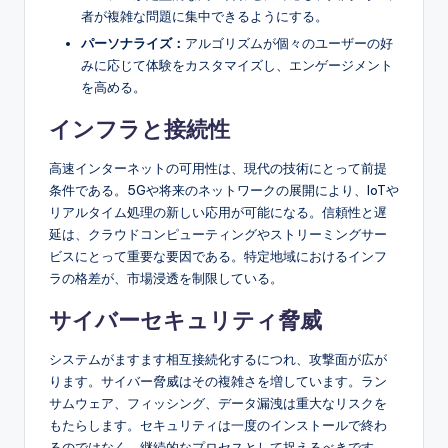
者が複雑な問題に集中できるようにする。
パーソナライズ：
アルゴリズムが個々のユーザーの好
みに応じて体験をカスタマイズし、エンゲージメント
を高める。
インフラと接続性
高速インターネットの可用性は、現代の技術にとって前提
条件である。5Gや将来のネットワークの展開により、IoTや
リアルタイム処理の新しい応用が可能になる。信頼性と遅
延は、クラウドコンピューティングやストリーミングサー
ビスにとって重要な要因である。特定地域におけるインフ
ラの格差が、市場浸透を制限している。
サイバーセキュリティ脅威
システムがますます相互接続化するにつれ、攻撃面が広が
ります。サイバー脅威はその複雑さを増しています。ラン
サムウェア、フィッシング、データ漏洩は重大なリスクを
もたらします。セキュリティは一度のインストールで終わ
るのではなく、継続的なプロセスとして捉えるべきです。