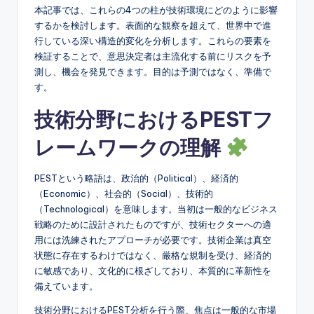
e
本記事では、これらの4つの柱が技術環境にどのように影響
&
するかを検討します。表面的な観察を超えて、世界中で進
行している深い構造的変化を分析します。これらの要素を
D
検証することで、意思決定者は主流化する前にリスクを予
i
測し、機会を発見できます。目的は予測ではなく、準備で
す。
g
技術分野におけるPESTフ
it
レームワークの理解
a
l
PESTという略語は、政治的（Political）、経済的
I
（Economic）、社会的（Social）、技術的
（Technological）を意味します。当初は一般的なビジネス
n
戦略のために設計されたものですが、技術セクターへの適
si
用には洗練されたアプローチが必要です。技術企業は真空
状態に存在するわけではなく、厳格な規制を受け、経済的
g
に敏感であり、文化的に根ざしており、本質的に革新性を
h
備えています。
t
技術分野におけるPEST分析を行う際、焦点は一般的な市場