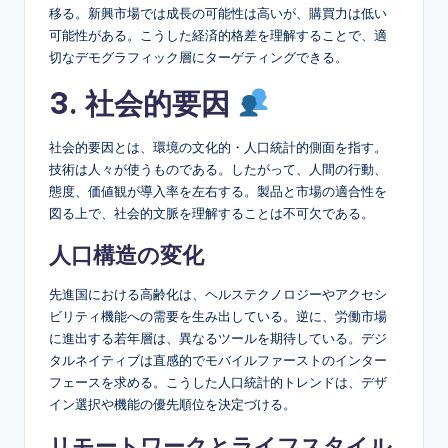
移る。新興市場では成長の可能性は高いが、購買力は低い
可能性がある。こうした経済的格差を理解することで、適
切なデモグラフィック層にターゲティングできる。
3. 社会的要因
社会的要因とは、環境の文化的・人口統計的側面を指す。
技術は人々が使うものである。したがって、人間の行動、
態度、価値観が導入率を左右する。製品と市場の適合性を
図る上で、社会的文脈を理解することは不可欠である。
人口構造の変化
先進国における高齢化は、ヘルステクノロジーやアクセシ
ビリティ機能への需要を生み出している。逆に、労働市場
に進出する若年層は、異なるツールを期待している。デジ
タルネイティブは直感的でモバイルファーストのインター
フェースを求める。こうした人口統計的トレンドは、デザ
イン選択や機能の優先順位を決定づける。
リモートワークとライフスタイル