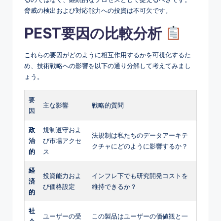
脅威の検出および対応能力への投資は不可欠です。
PEST要因の比較分析
これらの要因がどのように相互作用するかを可視化するた
め、技術戦略への影響を以下の通り分解して考えてみまし
ょう。
要
主な影響
戦略的質問
因
政
規制遵守およ
法規制は私たちのデータアーキテ
治
び市場アクセ
クチャにどのように影響するか？
的
ス
経
投資能力およ
インフレ下でも研究開発コストを
済
び価格設定
維持できるか？
的
社
ユーザーの受
この製品はユーザーの価値観と一