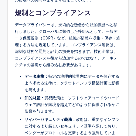
規制とコンプライアンス
データプライバシーは、技術的な懸念から法的義務へと移
行しました。グローバルに類似した枠組みとして、一般デ
ータ保護規則（GDPR）など、組織が情報を収集・保存・処
理する方法を規定しています。コンプライアンス違反は、
深刻な財務的罰則と評判の損失を招きます。技術企業は、
コンプライアンスを後から追加するのではなく、アーキテ
クチャの基礎から組み込む必要があります。
データ主権：
特定の地理的境界内にデータを保存する
よう求める法律は、クラウドインフラ構築計画に影響
を与えます。
知的財産：
貿易政策は、ソフトウェアコードやハード
ウェア設計が国境を越えてどのように保護されるかに
影響を与えます。
サイバーセキュリティ義務：
政府は、重要なインフラ
に対するより厳しいセキュリティ基準を課しており、
ベンダーがプロトコルを更新するよう強制していま