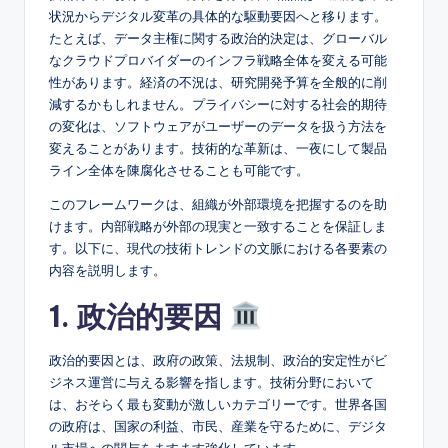
状況からデジタル変革の具体的な駆動要因へと移ります。
s
たとえば、データ主権に関する政治的決定は、グローバル
なクラウドプロバイダーのインフラ戦略全体を変える可能
性があります。経済の不況は、研究開発予算を全般的に削
減するかもしれません。プライバシーに対する社会的期待
の変化は、ソフトウェアがユーザーのデータを扱う方法を
変えることがあります。技術的な革新は、一夜にして製品
ライン全体を陳腐化させることも可能です。
このフレームワークは、組織が外部環境を把握するのを助
けます。内部戦略が外部の現実と一致することを保証しま
す。以下に、現代の技術トレンドの文脈における各要素の
内容を説明します。
1. 政治的要因
政治的要因とは、政府の政策、法規制、政治的安定性がビ
ジネス運営に与える影響を指します。技術分野において
は、おそらく最も変動が激しいカテゴリーです。世界各国
の政府は、国家の利益、市民、産業を守るために、デジタ
ル市場への関与をますます強化しています。