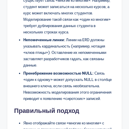
существует связь «многие ко многим». Например,
студент может записаться на несколько курсов, а
курс может включать многих студентов.
Моделирование такой связи как «один ко многим»
требует дублирования данных студента в
нескольких строках курса.
Непомеченные линии:
Линии на ERD должны
указывать кардинальность (например, нотация
«клюв птицы»). Оставление их непомеченными
заставляет разработчиков гадать, как связаны
данные.
Пренебрежение возможностью NULL:
Связь
«один к одному» может допускать NULL в столбце
внешнего ключа, если связь необязательна.
Невозможность моделирования этого ограничения
приводит к появлению «сиротских» записей.
Правильный подход
Явно отображайте связи «многие ко многим» с