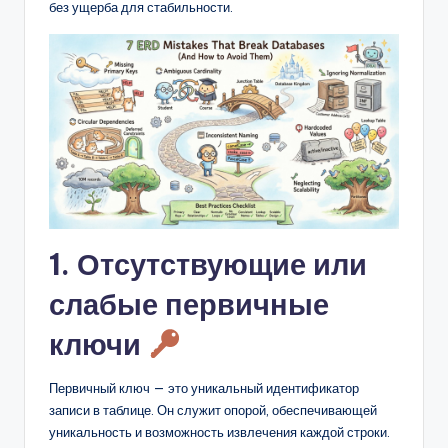
D
без ущерба для стабильности.
i
g
it
a
l
I
n
1. Отсутствующие или
si
слабые первичные
g
h
ключи
t
Первичный ключ — это уникальный идентификатор
s
записи в таблице. Он служит опорой, обеспечивающей
уникальность и возможность извлечения каждой строки.