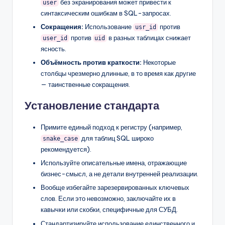
без экранирования может привести к
user
синтаксическим ошибкам в SQL-запросах.
Сокращения:
Использование
против
usr_id
против
в разных таблицах снижает
user_id
uid
ясность.
Объёмность против краткости:
Некоторые
столбцы чрезмерно длинные, в то время как другие
— таинственные сокращения.
Установление стандарта
Примите единый подход к регистру (например,
для таблиц SQL широко
snake_case
рекомендуется).
Используйте описательные имена, отражающие
бизнес-смысл, а не детали внутренней реализации.
Вообще избегайте зарезервированных ключевых
слов. Если это невозможно, заключайте их в
кавычки или скобки, специфичные для СУБД.
Стандартизируйте использование единственного и