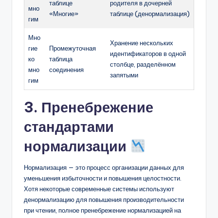
таблице
родителя в дочерней
мно
«Многие»
таблице (денормализация)
гим
Мно
Хранение нескольких
гие
Промежуточная
идентификаторов в одной
ко
таблица
столбце, разделённом
мно
соединения
запятыми
гим
3. Пренебрежение
стандартами
нормализации
Нормализация — это процесс организации данных для
уменьшения избыточности и повышения целостности.
Хотя некоторые современные системы используют
денормализацию для повышения производительности
при чтении, полное пренебрежение нормализацией на