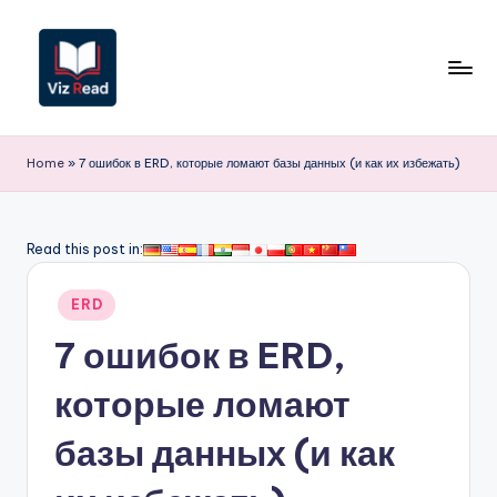
Перейти
к
содержимому
V
iz
Home
»
7 ошибок в ERD, которые ломают базы данных (и как их избежать)
R
e
Read this post in:
a
Опубликовано
d
ERD
в
R
7 ошибок в ERD,
u
которые ломают
s
базы данных (и как
si
a