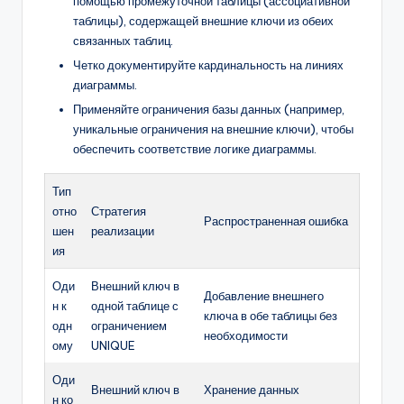
помощью промежуточной таблицы (ассоциативной
таблицы), содержащей внешние ключи из обеих
связанных таблиц.
Четко документируйте кардинальность на линиях
диаграммы.
Применяйте ограничения базы данных (например,
уникальные ограничения на внешние ключи), чтобы
обеспечить соответствие логике диаграммы.
Тип
отно
Стратегия
Распространенная ошибка
шен
реализации
ия
Оди
Внешний ключ в
Добавление внешнего
н к
одной таблице с
ключа в обе таблицы без
одн
ограничением
необходимости
ому
UNIQUE
Оди
Внешний ключ в
Хранение данных
н ко