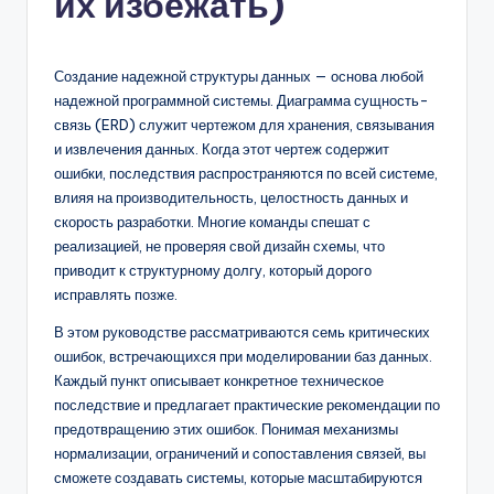
их избежать)
n
-
Создание надежной структуры данных — основа любой
A
надежной программной системы. Диаграмма сущность-
связь (ERD) служит чертежом для хранения, связывания
I,
и извлечения данных. Когда этот чертеж содержит
S
ошибки, последствия распространяются по всей системе,
влияя на производительность, целостность данных и
o
скорость разработки. Многие команды спешат с
f
реализацией, не проверяя свой дизайн схемы, что
приводит к структурному долгу, который дорого
t
исправлять позже.
w
В этом руководстве рассматриваются семь критических
a
ошибок, встречающихся при моделировании баз данных.
Каждый пункт описывает конкретное техническое
r
последствие и предлагает практические рекомендации по
e
предотвращению этих ошибок. Понимая механизмы
нормализации, ограничений и сопоставления связей, вы
&
сможете создавать системы, которые масштабируются