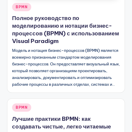
D
Опубликовано
BPMN
i
в
Полное руководство по
g
моделированию и нотации бизнес-
it
процессов (BPMN) с использованием
a
Visual Paradigm
l
Модель и нотация бизнес-процессов (BPMN) является
всемирно признанным стандартом моделирования
I
бизнес-процессов. Он предоставляет визуальный язык,
n
который позволяет организациям проектировать,
анализировать, документировать и оптимизировать
si
рабочие процессы в различных отделах, системах и…
g
h
Опубликовано
t
BPMN
в
s
Лучшие практики BPMN: как
создавать чистые, легко читаемые