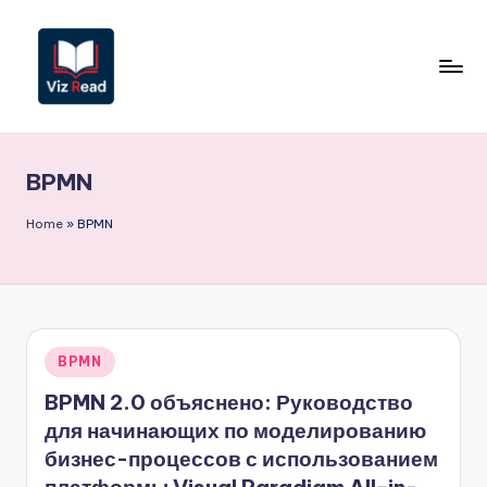
Перейти
к
содержимому
V
iz
BPMN
R
e
Home
»
BPMN
a
d
R
Опубликовано
BPMN
u
в
BPMN 2.0 объяснено: Руководство
s
для начинающих по моделированию
si
бизнес-процессов с использованием
a