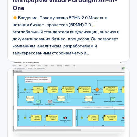
платформы Visual Paradigm All-in-
n
One
-
Введение: Почему важно BPMN 2.0 Модель и
нотация бизнес-процессов (BPMN) 2.0 —
A
этоглобальный стандартдля визуализации, анализа и
I,
документирования бизнес-процессов. Он позволяет
компаниям, аналитикам, разработчикам и
S
заинтересованным сторонам четко и…
o
f
t
w
a
r
e
&