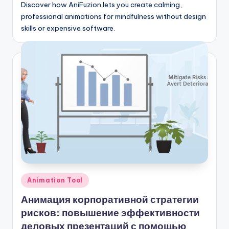
Discover how AniFuzion lets you create calming,
professional animations for mindfulness without design
skills or expensive software.
Опубликовано
Animation Tool
в
Анимация корпоративной стратегии
рисков: повышение эффективности
деловых презентаций с помощью