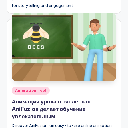
for storytelling and engagement.
Опубликовано
Animation Tool
в
Анимация урока о пчеле: как
AniFuzion делает обучение
увлекательным
Discover AniFuzion, an easy-to-use online animation