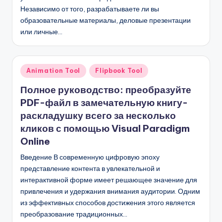
D
Независимо от того, разрабатываете ли вы
i
образовательные материалы, деловые презентации
или личные…
g
it
a
Опубликовано
Animation Tool
Flipbook Tool
в
l
Полное руководство: преобразуйте
I
PDF-файл в замечательную книгу-
раскладушку всего за несколько
n
кликов с помощью Visual Paradigm
si
Online
g
Введение В современную цифровую эпоху
h
представление контента в увлекательной и
интерактивной форме имеет решающее значение для
t
привлечения и удержания внимания аудитории. Одним
s
из эффективных способов достижения этого является
преобразование традиционных…