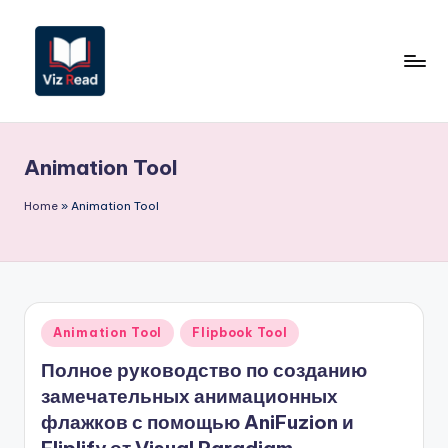
Перейти
к
содержимому
V
iz
Animation Tool
R
e
Home
»
Animation Tool
a
d
R
Опубликовано
Animation Tool
Flipbook Tool
u
в
Полное руководство по созданию
s
замечательных анимационных
si
флажков с помощью AniFuzion и
a