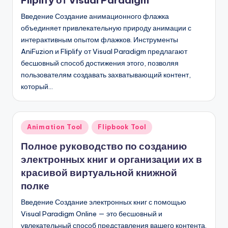
Fliplify от Visual Paradigm
n
Введение Создание анимационного флажка
-
объединяет привлекательную природу анимации с
интерактивным опытом флажков. Инструменты
A
AniFuzion и Fliplify от Visual Paradigm предлагают
I,
бесшовный способ достижения этого, позволяя
пользователям создавать захватывающий контент,
S
который…
o
f
Опубликовано
Animation Tool
Flipbook Tool
t
в
Полное руководство по созданию
w
электронных книг и организации их в
a
красивой виртуальной книжной
r
полке
e
Введение Создание электронных книг с помощью
&
Visual Paradigm Online — это бесшовный и
увлекательный способ представления вашего контента.