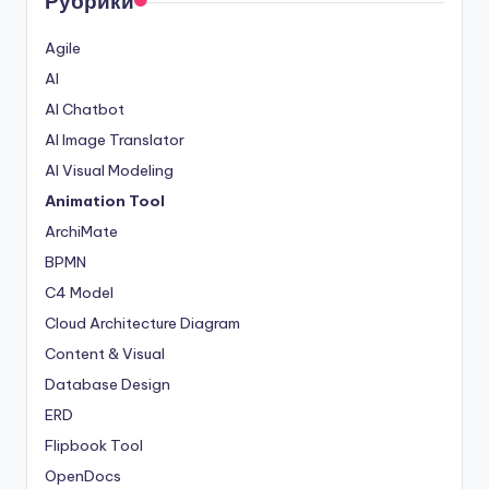
Рубрики
Agile
AI
AI Chatbot
AI Image Translator
AI Visual Modeling
Animation Tool
ArchiMate
BPMN
C4 Model
Cloud Architecture Diagram
Content & Visual
Database Design
ERD
Flipbook Tool
OpenDocs