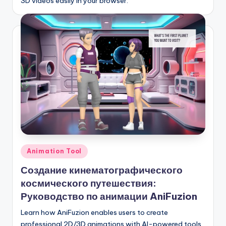
3D videos easily in your browser.
Опубликовано
Animation Tool
в
Создание кинематографического
космического путешествия:
Руководство по анимации AniFuzion
Learn how AniFuzion enables users to create
professional 2D/3D animations with AI-powered tools