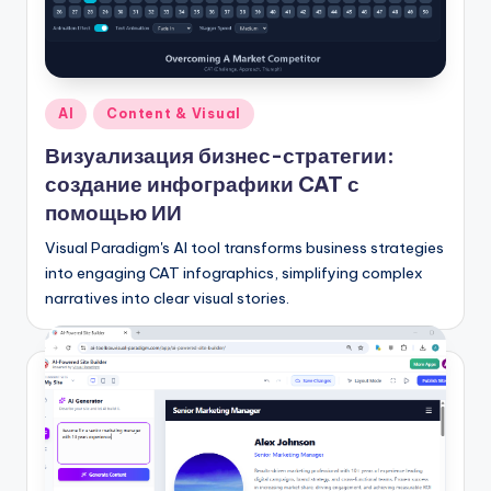
n
-
A
Опубликовано
AI
Content & Visual
I,
в
Визуализация бизнес-стратегии:
S
создание инфографики CAT с
o
помощью ИИ
f
Visual Paradigm's AI tool transforms business strategies
into engaging CAT infographics, simplifying complex
t
narratives into clear visual stories.
w
a
r
e
&