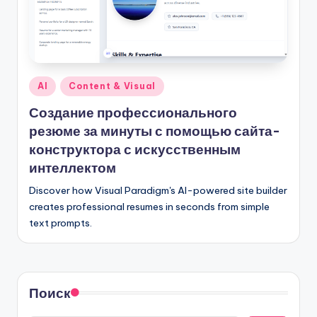
D
i
g
it
Опубликовано
AI
Content & Visual
a
в
Создание профессионального
l
резюме за минуты с помощью сайта-
I
конструктора с искусственным
n
интеллектом
si
Discover how Visual Paradigm's AI-powered site builder
creates professional resumes in seconds from simple
g
text prompts.
h
t
s
Поиск