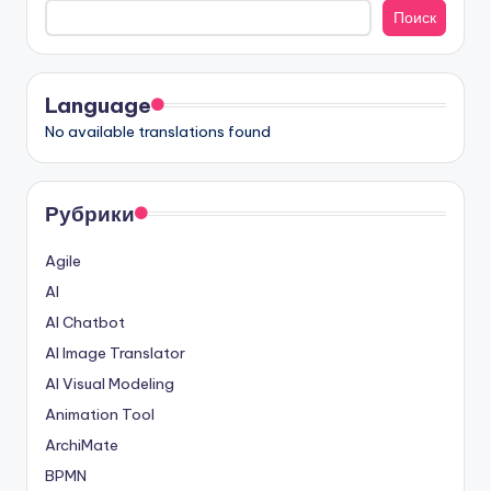
Поиск
Language
No available translations found
Рубрики
Agile
AI
AI Chatbot
AI Image Translator
AI Visual Modeling
Animation Tool
ArchiMate
BPMN