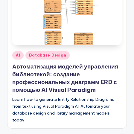
n
-
A
I,
S
Опубликовано
AI
Database Design
o
в
Автоматизация моделей управления
f
библиотекой: создание
t
профессиональных диаграмм ERD с
w
помощью AI Visual Paradigm
a
Learn how to generate Entity Relationship Diagrams
r
from text using Visual Paradigm AI. Automate your
database design and library management models
e
today.
&