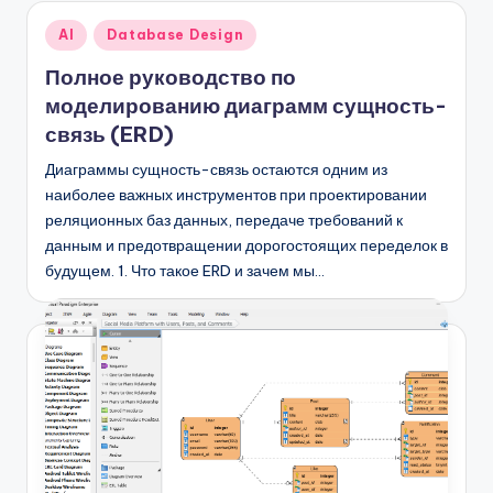
D
Опубликовано
AI
Database Design
i
в
Полное руководство по
g
моделированию диаграмм сущность-
it
связь (ERD)
a
Диаграммы сущность-связь остаются одним из
l
наиболее важных инструментов при проектировании
реляционных баз данных, передаче требований к
I
данным и предотвращении дорогостоящих переделок в
n
будущем. 1. Что такое ERD и зачем мы…
si
g
h
t
s