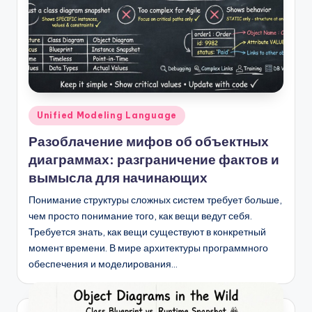
Опубликовано
Unified Modeling Language
в
Разоблачение мифов об объектных
диаграммах: разграничение фактов и
вымысла для начинающих
Понимание структуры сложных систем требует больше,
чем просто понимание того, как вещи ведут себя.
Требуется знать, как вещи существуют в конкретный
момент времени. В мире архитектуры программного
обеспечения и моделирования…