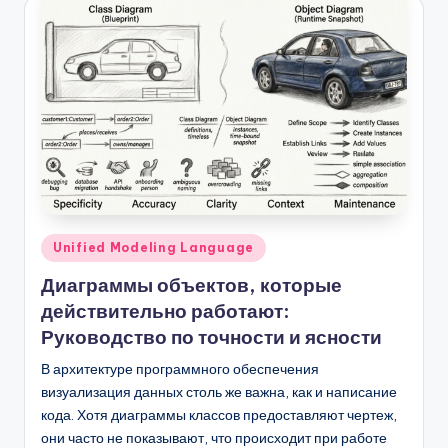
D
i
g
it
a
l
I
n
Опубликовано
Unified Modeling Language
si
в
Диаграммы объектов, которые
g
действительно работают:
h
Руководство по точности и ясности
t
В архитектуре программного обеспечения
визуализация данных столь же важна, как и написание
s
кода. Хотя диаграммы классов предоставляют чертеж,
они часто не показывают, что происходит при работе