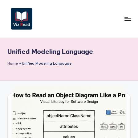
Перейти
к
содержимому
V
iz
Unified Modeling Language
R
e
Home
»
Unified Modeling Language
a
d
R
u
s
si
a