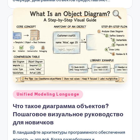
Опубликовано
Unified Modeling Language
в
Что такое диаграмма объектов?
Пошаговое визуальное руководство
для новичков
В ландшафте архитектуры программного обеспечения
ясность — это всё. Когда разработчики и