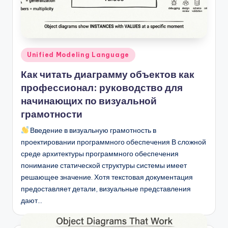
n
-
A
Опубликовано
Unified Modeling Language
I,
в
Как читать диаграмму объектов как
S
профессионал: руководство для
o
начинающих по визуальной
f
грамотности
t
Введение в визуальную грамотность в
проектировании программного обеспечения В сложной
w
среде архитектуры программного обеспечения
a
понимание статической структуры системы имеет
решающее значение. Хотя текстовая документация
r
предоставляет детали, визуальные представления
e
дают…
&