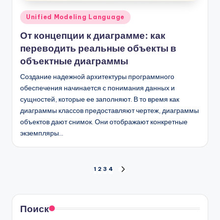
Опубликовано
Unified Modeling Language
в
От концепции к диаграмме: как
переводить реальные объекты в
объектные диаграммы
Создание надежной архитектуры программного
обеспечения начинается с понимания данных и
сущностей, которые ее заполняют. В то время как
диаграммы классов предоставляют чертеж, диаграммы
объектов дают снимок. Они отображают конкретные
экземпляры…
Пагинация
1
2
3
4
СЛЕД.
СТРАНИЦА
записей
Поиск