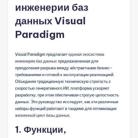
инженерии баз
n
-
данных Visual
A
Paradigm
I,
S
Visual Paradigm предлагает
единая экосистема
o
инженерии баз данных
предназначенная для
f
преодоления разрыва между абстрактными бизнес-
требованиями и готовой к эксплуатации реализацией.
t
Объединяя традиционную техническую строгость с
w
скоростью генеративного ИИ, платформа ускоряет
разработку, при этом обеспечивая строгую целостность
a
данных. Это руководство исследует, как эти различные
r
наборы функций работают в тандеме для оптимизации
жизненный цикл базы данных
.
e
1. Функции,
&