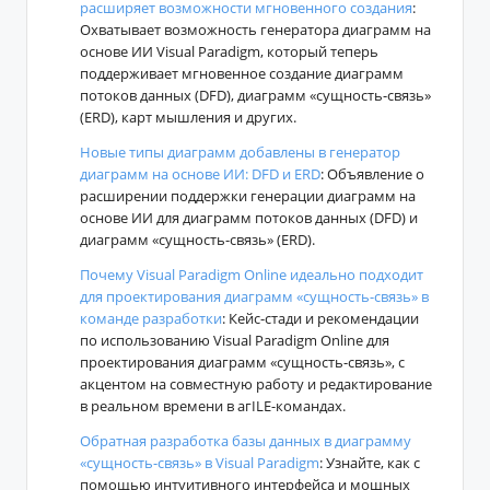
расширяет возможности мгновенного создания
:
Охватывает возможность генератора диаграмм на
основе ИИ Visual Paradigm, который теперь
поддерживает мгновенное создание диаграмм
потоков данных (DFD), диаграмм «сущность-связь»
(ERD), карт мышления и других.
Новые типы диаграмм добавлены в генератор
диаграмм на основе ИИ: DFD и ERD
: Объявление о
расширении поддержки генерации диаграмм на
основе ИИ для диаграмм потоков данных (DFD) и
диаграмм «сущность-связь» (ERD).
Почему Visual Paradigm Online идеально подходит
для проектирования диаграмм «сущность-связь» в
команде разработки
: Кейс-стади и рекомендации
по использованию Visual Paradigm Online для
проектирования диаграмм «сущность-связь», с
акцентом на совместную работу и редактирование
в реальном времени в агILE-командах.
Обратная разработка базы данных в диаграмму
«сущность-связь» в Visual Paradigm
: Узнайте, как с
помощью интуитивного интерфейса и мощных