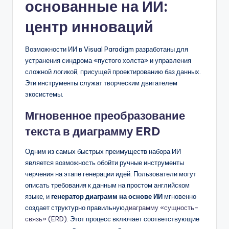
основанные на ИИ:
D
i
центр инноваций
g
Возможности ИИ в Visual Paradigm разработаны для
it
устранения синдрома «пустого холста» и управления
a
сложной логикой, присущей проектированию баз данных.
Эти инструменты служат творческим двигателем
l
экосистемы.
I
Мгновенное преобразование
n
текста в диаграмму ERD
si
Одним из самых быстрых преимуществ набора ИИ
g
является возможность обойти ручные инструменты
h
черчения на этапе генерации идей. Пользователи могут
описать требования к данным на простом английском
t
языке, и
генератор диаграмм на основе ИИ
мгновенно
s
создает структурно правильную
диаграмму «сущность-
связь» (ERD)
. Этот процесс включает соответствующие