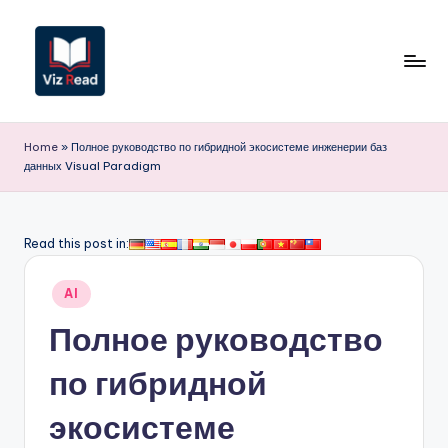
Перейти
к
содержимому
V
iz
Home
»
Полное руководство по гибридной экосистеме инженерии баз
данных Visual Paradigm
R
e
a
Read this post in:
d
Опубликовано
AI
R
в
Полное руководство
u
s
по гибридной
si
экосистеме
a