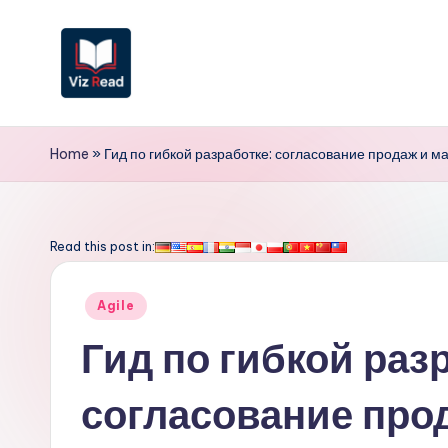
Перейти
к
содержимому
V
iz
Home
»
Гид по гибкой разработке: согласование продаж и ма
R
e
Read this post in:
a
Опубликовано
Agile
d
в
Гид по гибкой раз
R
согласование прод
u