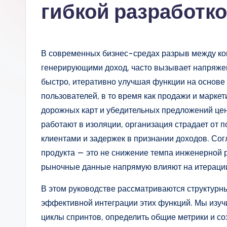
s
гибкой разработко
si
a
В современных бизнес-средах разрыв между ком
n
генерирующими доход, часто вызывает напряжен
быстро, итеративно улучшая функции на основе
-
пользователей, в то время как продажи и марке
A
дорожных карт и убедительных предложений ценн
работают в изоляции, организация страдает от 
I,
клиентами и задержек в признании доходов. Сог
S
продукта — это не снижение темпа инженерной р
рыночные данные напрямую влияют на итерации
o
В этом руководстве рассматриваются структурн
ft
эффективной интеграции этих функций. Мы изучи
w
циклы спринтов, определить общие метрики и со