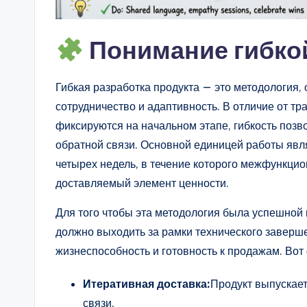
n
Понимание гибкой
si
g
Гибкая разработка продукта — это методология,
h
сотрудничество и адаптивность. В отличие от т
фиксируются на начальном этапе, гибкость позв
t
обратной связи. Основной единицей работы явля
s
четырех недель, в течение которого межфункци
доставляемый элемент ценности.
Для того чтобы эта методология была успешной
должно выходить за рамки технического заверш
жизнеспособность и готовность к продажам. Во
Итеративная доставка:
Продукт выпускае
связи.