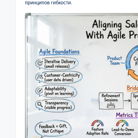
принципов гибкости.
a
r
e
&
D
i
g
it
a
l
I