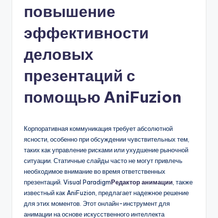
повышение
n
-
эффективности
A
деловых
I,
презентаций с
S
o
помощью AniFuzion
f
t
Корпоративная коммуникация требует абсолютной
w
ясности, особенно при обсуждении чувствительных тем,
таких как управление рисками или ухудшение рыночной
a
ситуации. Статичные слайды часто не могут привлечь
r
необходимое внимание во время ответственных
презентаций. Visual Paradigm
Редактор анимации
, также
e
известный как AniFuzion, предлагает надежное решение
&
для этих моментов. Этот онлайн-инструмент для
анимации на основе искусственного интеллекта