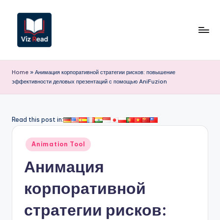
Перейти
к
содержимому
V
iz
Home
»
Анимация корпоративной стратегии рисков: повышение
эффективности деловых презентаций с помощью AniFuzion
R
e
a
Read this post in:
d
Опубликовано
Animation Tool
R
в
Анимация
u
s
корпоративной
si
стратегии рисков:
a