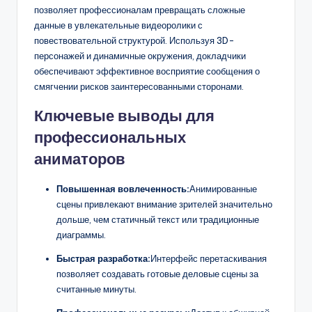
D
позволяет профессионалам превращать сложные
i
данные в увлекательные видеоролики с
повествовательной структурой. Используя 3D-
g
персонажей и динамичные окружения, докладчики
it
обеспечивают эффективное восприятие сообщения о
смягчении рисков заинтересованными сторонами.
a
Ключевые выводы для
l
профессиональных
I
аниматоров
n
si
Повышенная вовлеченность:
Анимированные
сцены привлекают внимание зрителей значительно
g
дольше, чем статичный текст или традиционные
h
диаграммы.
t
Быстрая разработка:
Интерфейс перетаскивания
позволяет создавать готовые деловые сцены за
s
считанные минуты.