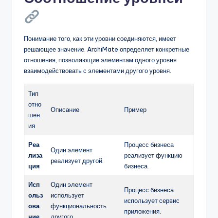
Понимание того, как эти уровни соединяются, имеет
решающее значение. ArchiMate определяет конкретные
отношения, позволяющие элементам одного уровня
взаимодействовать с элементами другого уровня.
Тип
отно
Описание
Пример
шен
ия
Реа
Процесс бизнеса
Один элемент
лиза
реализует функцию
реализует другой.
ция
бизнеса.
Исп
Один элемент
Процесс бизнеса
ольз
использует
использует сервис
ова
функциональность
приложения.
ние
другого.