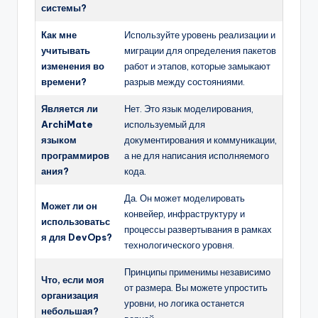
системы?
Как мне
Используйте уровень реализации и
учитывать
миграции для определения пакетов
изменения во
работ и этапов, которые замыкают
времени?
разрыв между состояниями.
Является ли
Нет. Это язык моделирования,
ArchiMate
используемый для
языком
документирования и коммуникации,
программиров
а не для написания исполняемого
ания?
кода.
Да. Он может моделировать
Может ли он
конвейер, инфраструктуру и
использоватьс
процессы развертывания в рамках
я для DevOps?
технологического уровня.
Принципы применимы независимо
Что, если моя
от размера. Вы можете упростить
организация
уровни, но логика останется
небольшая?