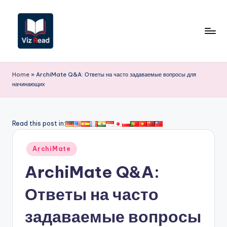
Перейти
к
содержимому
V
iz
Home
»
ArchiMate Q&A: Ответы на часто задаваемые вопросы для
начинающих
R
e
a
Read this post in:
d
Опубликовано
ArchiMate
R
в
ArchiMate Q&A:
u
s
Ответы на часто
si
задаваемые вопросы
a