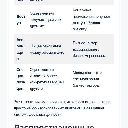
Компонент
Один элемент
Дост
приложения получает
получает доступ к
уп
доступ к бизнес-
другому.
объекту.
Асс
Бизнес-актор
оци
Общее отношение
ассоциирован с
аци
между элементами.
бизнес-процессом.
я
Спе
Один элемент
Менеджер — это
циа
является более
специализация
лиза
конкретной версией
бизнес-актора.
ция
другого.
Эти отношения обеспечивают, что архитектура — это не
просто набор изолированных диаграмм, а связанная
система доставки ценности.
Распространённые