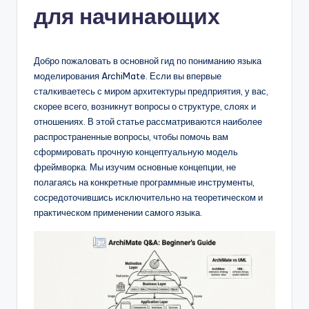
для начинающих
n
-
A
Добро пожаловать в основной гид по пониманию языка
моделирования ArchiMate. Если вы впервые
I,
сталкиваетесь с миром архитектуры предприятия, у вас,
S
скорее всего, возникнут вопросы о структуре, слоях и
отношениях. В этой статье рассматриваются наиболее
o
распространенные вопросы, чтобы помочь вам
f
сформировать прочную концептуальную модель
фреймворка. Мы изучим основные концепции, не
t
полагаясь на конкретные программные инструменты,
w
сосредоточившись исключительно на теоретическом и
практическом применении самого языка.
a
r
e
&