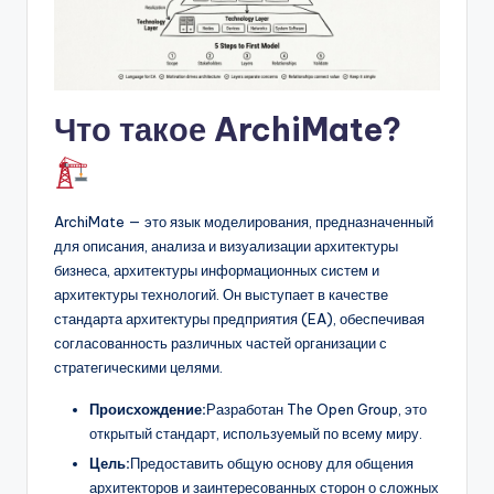
D
i
g
it
Что такое ArchiMate?
a
l
I
ArchiMate — это язык моделирования, предназначенный
для описания, анализа и визуализации архитектуры
n
бизнеса, архитектуры информационных систем и
si
архитектуры технологий. Он выступает в качестве
стандарта архитектуры предприятия (EA), обеспечивая
g
согласованность различных частей организации с
h
стратегическими целями.
t
Происхождение:
Разработан The Open Group, это
открытый стандарт, используемый по всему миру.
s
Цель:
Предоставить общую основу для общения
архитекторов и заинтересованных сторон о сложных