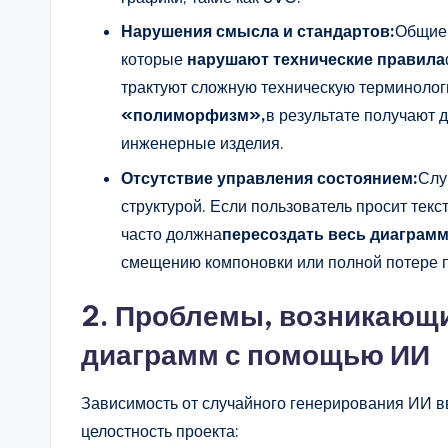
n
Нарушения смысла и стандартов:
Общие 
которые
нарушают технические правила
si
трактуют сложную техническую терминолог
g
«полиморфизм»,
в результате получают 
инженерные изделия.
h
Отсутствие управления состоянием:
Слу
t
структурой. Если пользователь просит тек
часто должна
пересоздать весь диаграм
s
смещению компоновки или полной потере 
2. Проблемы, возникающи
диаграмм с помощью ИИ
Зависимость от случайного генерирования ИИ вв
целостность проекта: