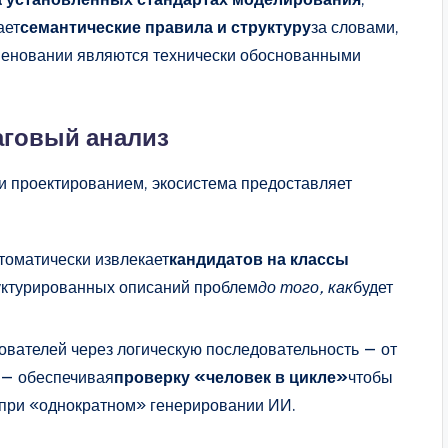
ает
семантические правила и структуру
за словами,
именовании являются технически обоснованными
говый анализ
и проектированием, экосистема предоставляет
оматически извлекает
кандидатов на классы
уктурированных описаний проблем
до того, как
будет
вателей через логическую последовательность — от
 — обеспечивая
проверку «человек в цикле»
чтобы
 при «однократном» генерировании ИИ.