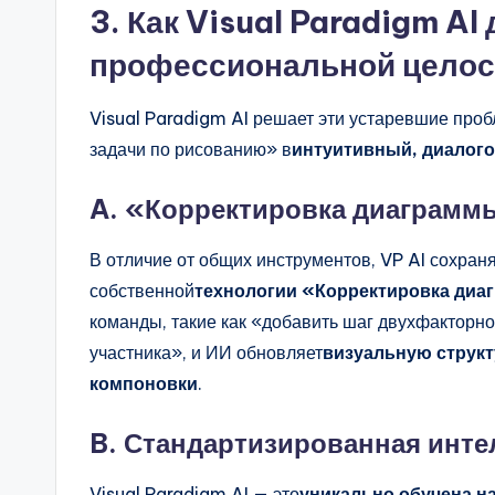
3. Как Visual Paradigm AI
профессиональной целос
Visual Paradigm AI решает эти устаревшие про
задачи по рисованию» в
интуитивный, диалог
A. «Корректировка диаграммы
В отличие от общих инструментов, VP AI сохран
собственной
технологии «Корректировка ди
команды, такие как «добавить шаг двухфакторн
участника», и ИИ обновляет
визуальную структ
компоновки
.
B. Стандартизированная инте
Visual Paradigm AI — это
уникально обучена н