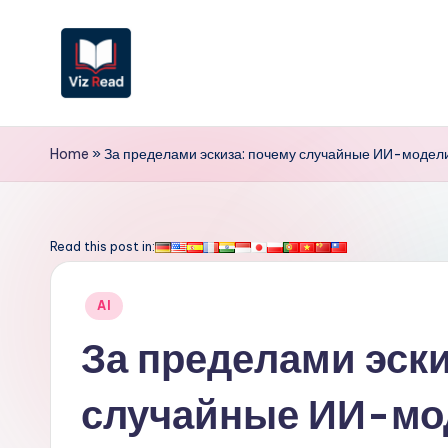
Перейти
к
содержимому
V
iz
Home
»
За пределами эскиза: почему случайные ИИ-модели
R
e
Read this post in:
a
Опубликовано
AI
d
в
За пределами эски
R
случайные ИИ-мо
u