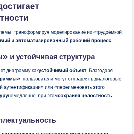
 достигает
тности
блемы, трансформируя моделирование из «трудоёмкой
овый и автоматизированный рабочий процесс
.
» и устойчивая структура
яет диаграмму как
устойчивый объект
. Благодаря
аграммы»
, пользователи могут отправлять диалоговые
ой аутентификации» или «переименовать этого
уру
немедленно, при этом
сохраняя целостность
ллектуальность
а установленных стандартах моделирования
,