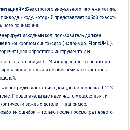
лизацией»:
Без строгого визуального чертежа логика
 приводя к коду, который представляет собой «хаос»,
общего понимания.
енерирует исходный код, пользователь должен
ями
в конкретном синтаксисе (например, PlantUML),
воречит цели «простого» инструмента ИИ.
ты текста от общих LLM изолированы от реального
пирования и вставки и не обеспечивают контроль
оделей.
 запрос редко достаточен для удовлетворения 100%
стеме. Первоначальные идеи часто «рассеяны», и
и критически важные детали — например,
бработки ошибок — только после просмотра первого