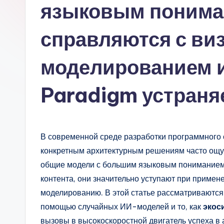
s
языковым понима
si
справляются с в
a
моделированием и 
n
-
Paradigm устраня
A
I,
В современной среде разработки программного 
S
конкретным архитектурным решениям часто ощ
общие модели с большим языковым пониманием
o
контента, они значительно уступают при приме
ft
моделированию. В этой статье рассматриваютс
помощью случайных ИИ-моделей и то, как
экос
w
вызовы в высокоскоростной двигатель успеха в 