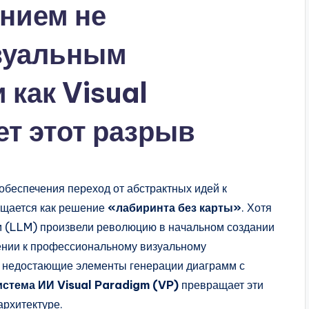
нием не
изуальным
как Visual
ет этот разрыв
обеспечения переход от абстрактных идей к
ущается как решение
«лабиринта без карты»
. Хотя
 (LLM) произвели революцию в начальном создании
нении к профессиональному визуальному
я недостающие элементы генерации диаграмм с
истема ИИ Visual Paradigm (VP)
превращает эти
архитектуре.