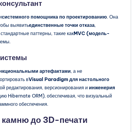
 консультант
и
системного помощника по проектированию
. Она
тобы выявить
единственные точки отказа
,
стандартные паттерны, такие как
MVC (модель-
темы.
системы
нкциональными артефактами
, а не
ортировать в
Visual Paradigm для настольного
ой редактирования, версионирования и
инженерия
цию Hibernate ORM), обеспечивая, что визуальный
аммного обеспечения.
о камню до 3D-печати