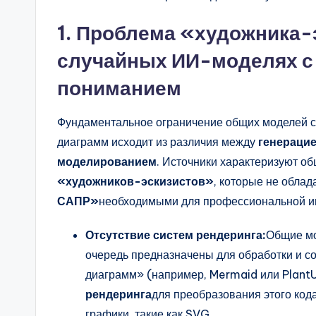
a
1. Проблема «художника-э
r
случайных ИИ-моделях 
e
пониманием
&
Фундаментальное ограничение общих моделей 
D
диаграмм исходит из различия между
генерацие
i
моделированием
. Источники характеризуют о
«художников-эскизистов»
, которые не обла
g
САПР»
необходимыми для профессиональной и
it
Отсутствие систем рендеринга:
Общие мо
a
очередь предназначены для обработки и со
диаграмм» (например, Mermaid или PlantU
l
рендеринга
для преобразования этого ко
I
графики, такие как SVG.