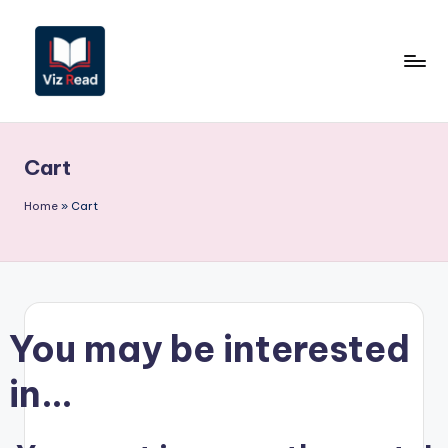
Перейти
к
содержимому
V
iz
Cart
R
e
Home
»
Cart
a
d
R
You may be interested
u
s
in…
si
a