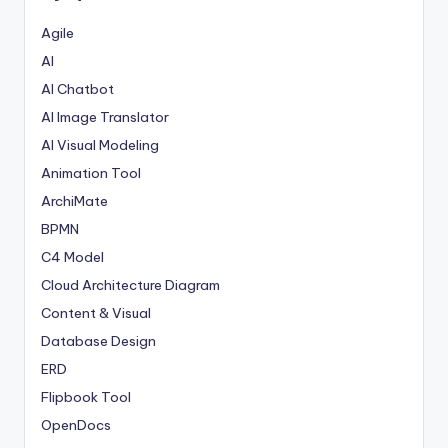
D
Agile
i
AI
g
AI Chatbot
it
AI Image Translator
a
AI Visual Modeling
l
Animation Tool
I
ArchiMate
BPMN
n
C4 Model
si
Cloud Architecture Diagram
g
Content & Visual
h
Database Design
t
ERD
Flipbook Tool
s
OpenDocs