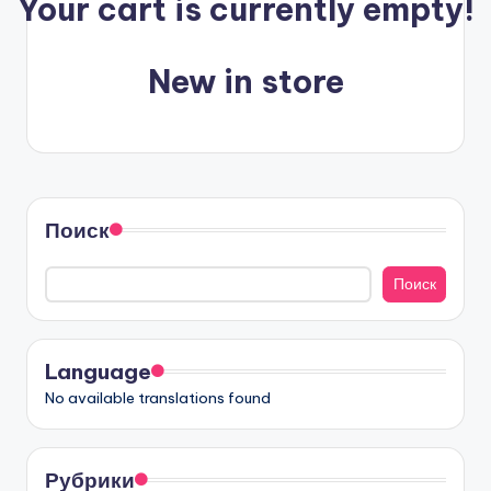
Your cart is currently empty!
n
-
New in store
A
I,
S
o
Поиск
f
t
Поиск
w
a
Language
r
No available translations found
e
&
Рубрики