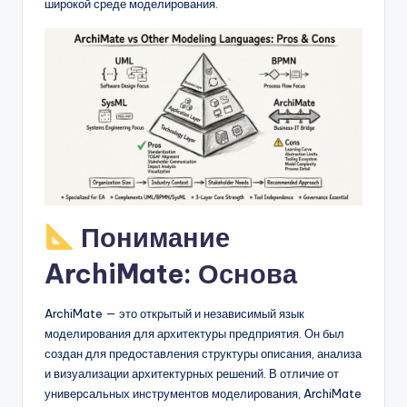
D
широкой среде моделирования.
i
g
it
a
l
I
n
Понимание
si
ArchiMate: Основа
g
h
ArchiMate — это открытый и независимый язык
t
моделирования для архитектуры предприятия. Он был
создан для предоставления структуры описания, анализа
s
и визуализации архитектурных решений. В отличие от
универсальных инструментов моделирования, ArchiMate