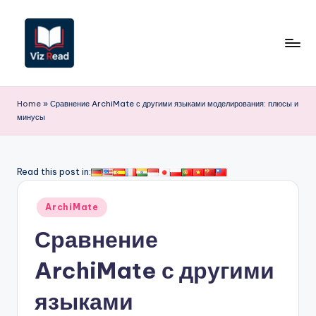
Перейти
к
содержимому
V
iz
Home
»
Сравнение ArchiMate с другими языками моделирования: плюсы и
минусы
R
e
a
Read this post in:
d
Опубликовано
ArchiMate
R
в
Сравнение
u
s
ArchiMate с другими
si
языками
a