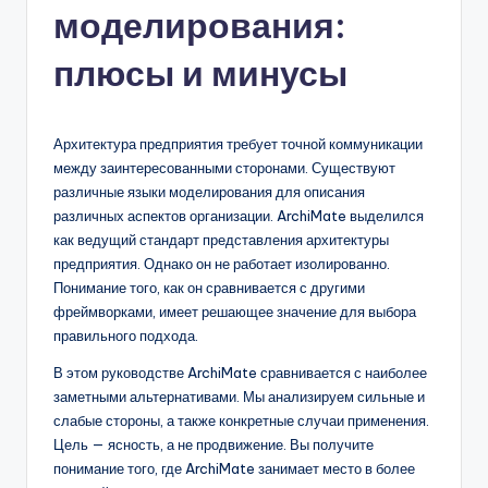
моделирования:
n
-
плюсы и минусы
A
I,
Архитектура предприятия требует точной коммуникации
S
между заинтересованными сторонами. Существуют
различные языки моделирования для описания
o
различных аспектов организации. ArchiMate выделился
f
как ведущий стандарт представления архитектуры
предприятия. Однако он не работает изолированно.
t
Понимание того, как он сравнивается с другими
w
фреймворками, имеет решающее значение для выбора
правильного подхода.
a
В этом руководстве ArchiMate сравнивается с наиболее
r
заметными альтернативами. Мы анализируем сильные и
e
слабые стороны, а также конкретные случаи применения.
Цель — ясность, а не продвижение. Вы получите
&
понимание того, где ArchiMate занимает место в более