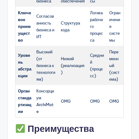
бизнеса
обеспечения
сы
Ключе
Логика
Огран
Согласов
вое
рабоче
ичени
анность
Структура
преим
го
я
бизнеса и
кода
ущест
процес
систе
ИТ
во
са
мы
Высокий
Пере
Урове
Средни
(от
Низкий
менн
нь
й
бизнеса к
(реализация
ый
абстра
(проце
технологи
)
(сист
кции
сс)
ям)
ема)
Орган
Консорци
станда
ум
OMG
OMG
OMG
ртизац
ArchiMat
ии
e
Преимущества