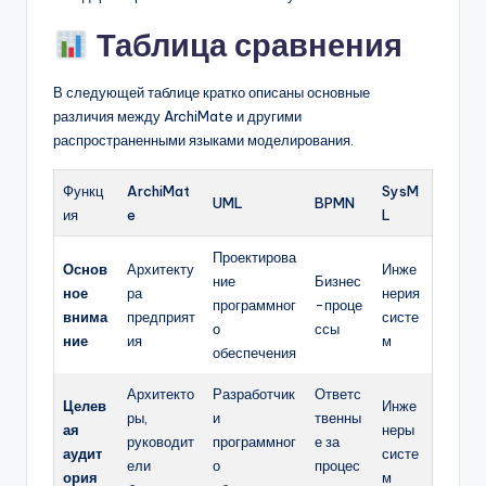
Таблица сравнения
В следующей таблице кратко описаны основные
различия между ArchiMate и другими
распространенными языками моделирования.
Функц
ArchiMat
SysM
UML
BPMN
ия
e
L
Проектирова
Основ
Архитекту
Инже
ние
Бизнес
ное
ра
нерия
программног
-проце
внима
предприят
систе
о
ссы
ние
ия
м
обеспечения
Архитекто
Разработчик
Ответс
Целев
Инже
ры,
и
твенны
ая
неры
руководит
программног
е за
аудит
систе
ели
о
процес
ория
м