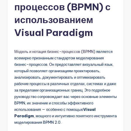
процессов (BPMN) с
n
-
использованием
A
Visual Paradigm
I,
S
Модель и нотация бизнес-процессов (BPMN)
является
o
всемирно признанным стандартом моделирования
f
бизнес-процессов. Он предоставляет визуальный язык,
который позволяет организациям проектировать,
t
анализировать, документировать и оптимизировать
w
рабочие процессы в различных отделах, системах и даже
за пределами организационных границ. Это подробное
a
руководство сопровождает вас через основные элементы
r
BPMN, их значение и способы эффективного
использования — особенно с помощью
Visual
e
Paradigm
, мощного и интуитивно понятного инструмента
&
моделирования BPMN 2.0.