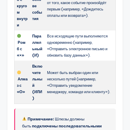
от того, какое событие произойдёт
круго
ве
первым (например, «Дождитесь
м
собы
оплаты или возврата»).
внутр
тия
и
Пара
Все исходящие пути выполняются
Ром
ллел
одновременно (например,
б с
ьный
«Отправить электронное письмо и
«+»
(И)
обновить базу данных»).
Вклю
чите
Может быть выбран один или
Алма
льны
несколько путей (например,
з с
й
«Отправить уведомление
«О»
(ИЛИ
менеджеру, команде или клиенту»).
)
Примечание:
Шлюзы должны
быть
подключены последовательными