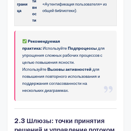
ти
грани
«Аутентификация пользователя» из
вн
ца
общей библиотеки).
ос
ти
Рекомендуемая
практика:
Используйте
Подпроцессы
для
упрощения сложных рабочих процессов с
целью повышения ясности.
Используйте
Вызовы активностей
для
повышения повторного использования и
поддержания согласованности на
нескольких диаграммах.
2.3 Шлюзы: точки принятия
решений и управление потоком