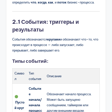
определить
что
,
когда
,
как
, и
поток
бизнес-процесса.
2.1 События: триггеры и
результаты
События обозначаются
кругами
и обозначают что-то, что
происходит в процессе — либо запускает, либо
прерывает, либо завершает его.
Типы событий:
Симво
Тип
Описание
л
события
Событи
е
Обозначает начало процесса.
начала/
Может быть запущено
Пусто
начала
сообщением, таймером или
й круг
процесс
другим внешним вводом.