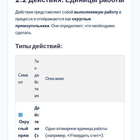
Действия представляют собой
выполняемую работу
в
процессе и отображаются как
округлые
прямоугольники
. Они определяют, что необходимо
сделать.
Типы действий:
Ти
п
Симв
де
Описание
ол
йс
тв
ия
Де
йс
Окру
тв
глый
ие
Одно атомарное единица работы
прям
(з
(например, «Утвердить счет»).