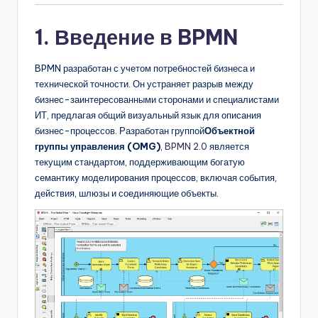
D
i
1. Введение в BPMN
g
BPMN разработан с учетом потребностей бизнеса и
it
технической точности. Он устраняет разрыв между
a
бизнес-заинтересованными сторонами и специалистами
ИТ, предлагая общий визуальный язык для описания
l
бизнес-процессов. Разработан группой
Объектной
I
группы управления (OMG)
,
BPMN 2.0
является
текущим стандартом, поддерживающим богатую
n
семантику моделирования процессов, включая события,
si
действия, шлюзы и соединяющие объекты.
g
h
t
s