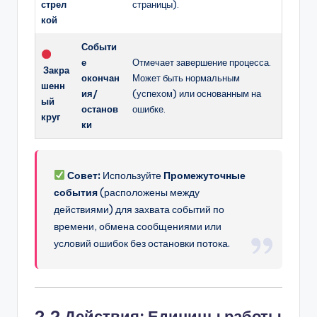
стрел
страницы).
кой
Событи
е
Отмечает завершение процесса.
Закра
окончан
Может быть нормальным
шенн
ия/
(успехом) или основанным на
ый
останов
ошибке.
круг
ки
Совет:
Используйте
Промежуточные
события
(расположены между
действиями) для захвата событий по
времени, обмена сообщениями или
условий ошибок без остановки потока.
2.2 Действия: Единицы работы