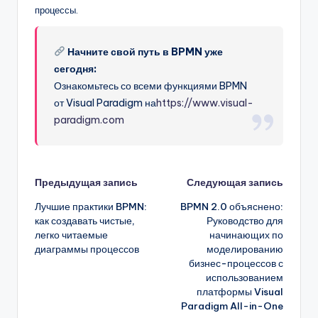
процессы.
Начните свой путь в BPMN уже
сегодня:
Ознакомьтесь со всеми функциями BPMN
от Visual Paradigm на
https://www.visual-
paradigm.com
Навигация
Предыдущая запись
Следующая запись
Лучшие практики BPMN:
BPMN 2.0 объяснено:
записи
как создавать чистые,
Руководство для
легко читаемые
начинающих по
диаграммы процессов
моделированию
бизнес-процессов с
использованием
платформы Visual
Paradigm All-in-One