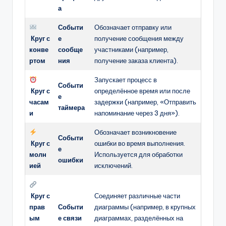
а
Событи
Обозначает отправку или
Круг с
е
получение сообщения между
конве
сообще
участниками (например,
ртом
ния
получение заказа клиента).
Запускает процесс в
Событи
Круг с
определённое время или после
е
часам
задержки (например, «Отправить
таймера
и
напоминание через 3 дня»).
Обозначает возникновение
Событи
Круг с
ошибки во время выполнения.
е
молн
Используется для обработки
ошибки
ией
исключений.
Круг с
Соединяет различные части
прав
Событи
диаграммы (например, в крупных
ым
е связи
диаграммах, разделённых на