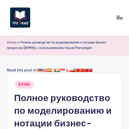
Перейти
к
содержимому
V
iz
Home
»
Полное руководство по моделированию и нотации бизнес-
процессов (BPMN) с использованием Visual Paradigm
R
e
a
Read this post in:
d
Опубликовано
BPMN
R
в
Полное руководство
u
s
по моделированию и
si
нотации бизнес-
a