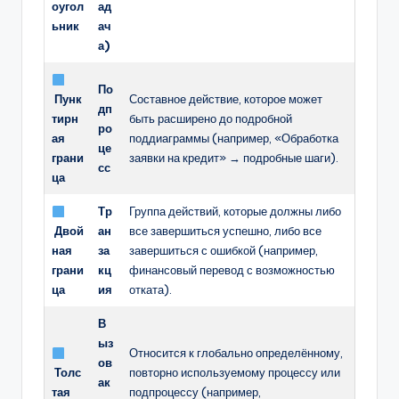
оугол
ад
ьник
ач
а)
По
Пунк
Составное действие, которое может
дп
тирн
быть расширено до подробной
ро
ая
поддиаграммы (например, «Обработка
це
грани
заявки на кредит» → подробные шаги).
сс
ца
Тр
Группа действий, которые должны либо
Двой
ан
все завершиться успешно, либо все
ная
за
завершиться с ошибкой (например,
грани
кц
финансовый перевод с возможностью
ца
ия
отката).
В
ыз
Относится к глобально определённому,
ов
Толс
повторно используемому процессу или
ак
тая
подпроцессу (например,