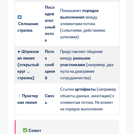
Посл
Показывает
порядок
едов
выполнения
между
ател
Сплошная
элементами потока
ьный
стрелка
(событиями, действиями,
пото
шлюзами).
к
➤
Штрихов
Пото
Представляет общение
ая линия
к
между
разными
(открытый
сооб
участниками
(например, два
круг →
щени
пула на диаграмме
стрелка)
й
сотрудничества).
Ссылки
артефакты
(например,
⋮
Пунктир
Связ
объекты данных, аннотации) к
ная линия
ь
элементам потока. Не влияет
на порядок выполнения.
Совет