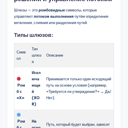
Шлюзы — это
ромбовидные
символы, которые
управляют
потоком выполнения
путём определения
ветвления, слияния или разделения путей.
Типы шлюзов:
Тип
Симв
шлюз
Описание
ол
а
Искл
юча
Принимается только один исходящий
Ром
ющи
путь на основе условия (например,
б с
й
«Требуется ли утверждение?» → Да/
«Х»
(XO
Нет).
R)
Ром
На
Путь, который будет выбран, зависит
б с
осно